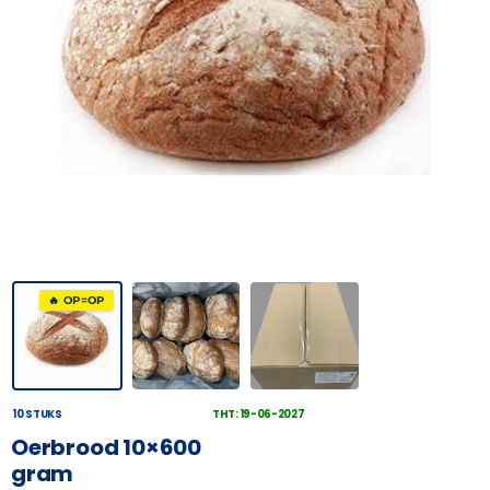
🔥 OP=OP
10 STUKS
THT: 19-06-2027
Oerbrood 10×600
gram