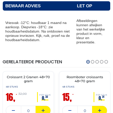
BEWAAR ADVIES
LET OP
Afbeeldingen
Vriesvak -12°C: houdbaar 1 maand na
kunnen afwijken
aankoop. Diepvries -18°C: zie
van het werkelijke
houdbaarheidsdatum. Na ontdooien niet
product in vorm,
opnieuw invriezen. Kijk, ruik, proef na de
kleur en
houdbaarheidsdatum.
presentatie.
GERELATEERDE PRODUCTEN
THT:
THT:
28-
28-
02-
02-
2027
2027
Croissant 2 Granen 48×70
Roomboter croissants
🔥 OP=OP
🔥 OP=OP
gram
48×70 gram
48 STUKS
48 STUKS
16,
15,
–
–
32,00
PER STUK
PER STUK
0,
0,
33
31