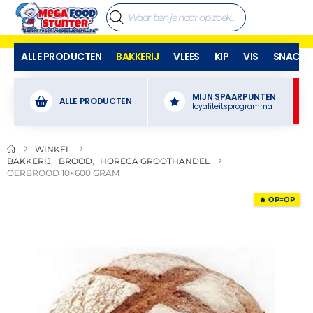
ALLE PRODUCTEN
BAKKERIJ
VLEES
KIP
VIS
SNACKS
MIJN SPAARPUNTEN
ALLE PRODUCTEN
loyaliteitsprogramma
WINKEL
BAKKERIJ
,
BROOD
,
HORECA GROOTHANDEL
OERBROOD 10×600 GRAM
🔥 OP=OP