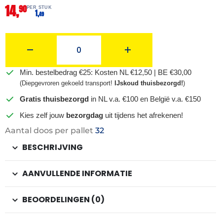
14,
90
PER STUK
1,
49
Min. bestelbedrag €25: Kosten NL €12,50 | BE €30,00
(Diepgevroren gekoeld transport!
IJskoud thuisbezorgd!
)
Gratis thuisbezorgd
in NL v.a. €100 en België v.a. €150
Kies zelf jouw
bezorgdag
uit tijdens het afrekenen!
Aantal doos per pallet
32
BESCHRIJVING
AANVULLENDE INFORMATIE
BEOORDELINGEN (0)