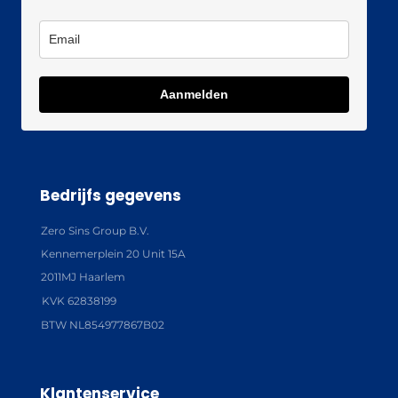
Aanmelden
Bedrijfs gegevens
Zero Sins Group B.V.
Kennemerplein 20 Unit 15A
2011MJ Haarlem
KVK 62838199
BTW NL854977867B02
Klantenservice