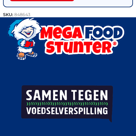
SKU:
848643
Categorieën:
Bakkerij
,
Brood
,
Horeca groothandel