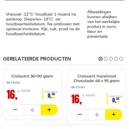
Afbeeldingen
Vriesvak -12°C: houdbaar 1 maand na
kunnen afwijken
aankoop. Diepvries -18°C: zie
van het werkelijke
houdbaarheidsdatum. Na ontdooien niet
product in vorm,
opnieuw invriezen. Kijk, ruik, proef na de
kleur en
houdbaarheidsdatum.
presentatie.
GERELATEERDE PRODUCTEN
THT:
THT:
30-
31-
06-
05-
2027
2027
Croissant 36×90 gram
Croissant Hazelnoot
🔥 OP=OP
🔥 OP=OP
Chocolade 48 x 95 gram
36 STUKS
48 STUKS
16,
–
32,00
PER STUK
16,
0,
44
–
32,00
PER STUK
0,
33