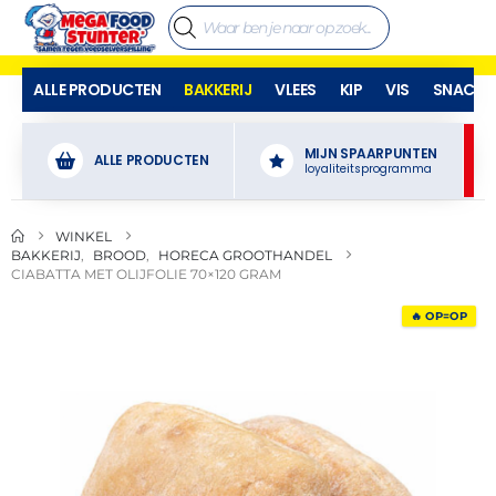
ALLE PRODUCTEN
BAKKERIJ
VLEES
KIP
VIS
SNACKS
MIJN SPAARPUNTEN
ALLE PRODUCTEN
loyaliteitsprogramma
WINKEL
BAKKERIJ
,
BROOD
,
HORECA GROOTHANDEL
CIABATTA MET OLIJFOLIE 70×120 GRAM
🔥 OP=OP