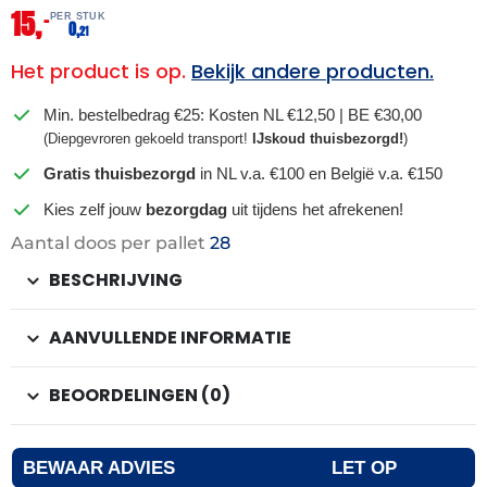
15,
–
PER STUK
0,
21
Het product is op.
Bekijk andere producten.
Min. bestelbedrag €25: Kosten NL €12,50 | BE €30,00
(Diepgevroren gekoeld transport!
IJskoud thuisbezorgd!
)
Gratis thuisbezorgd
in NL v.a. €100 en België v.a. €150
Kies zelf jouw
bezorgdag
uit tijdens het afrekenen!
Aantal doos per pallet
28
BESCHRIJVING
AANVULLENDE INFORMATIE
BEOORDELINGEN (0)
BEWAAR ADVIES
LET OP