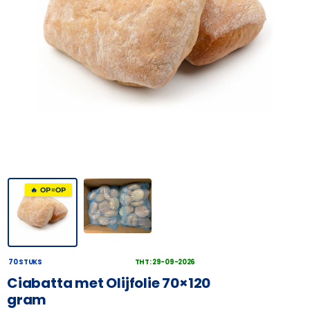
🔥 OP=OP
70 STUKS
THT: 29-09-2026
Ciabatta met Olijfolie 70×120
gram