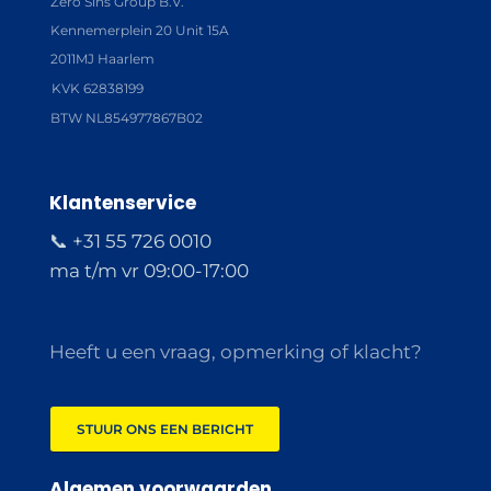
Zero Sins Group B.V.
Kennemerplein 20 Unit 15A
2011MJ Haarlem
KVK 62838199
BTW NL854977867B02
Klantenservice
📞 +31 55 726 0010
ma t/m vr 09:00-17:00
Heeft u een vraag, opmerking of klacht?
STUUR ONS EEN BERICHT
Algemen voorwaarden