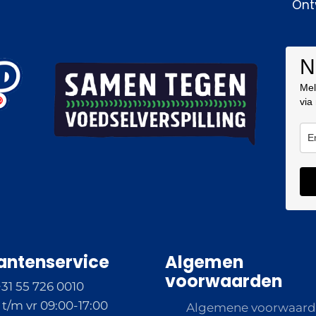
Ont
N
Mel
via
antenservice
Algemen
voorwaarden
+31 55 726 0010
t/m vr 09:00-17:00
Algemene voorwaar