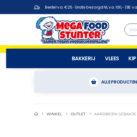
Bestel v.a. €25 · Gratis bezorgd NL v.a. 100,- | BE v.a
BAKKERIJ
VLEES
KIP
ALLE PRODUCTE
WINKEL
OUTLET
AARDBEIEN GEBAKJE 4