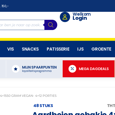
. 150,-
Welkom
Login
VIS
SNACKS
PATISSERIE
IJS
GROENTE
MIJN SPAARPUNTEN
N
MEGA DAGDEALS
loyaliteitsprogramma
×1550 GRAM VEGAN- 4×12 PORTIES
48 STUKS
THT
Aardbeien gebakje 