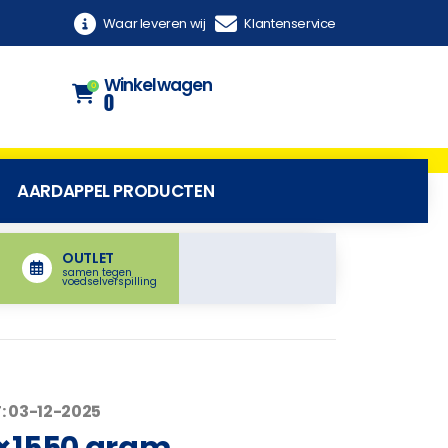
Waar leveren wij
Klantenservice
Winkelwagen
0
0
AARDAPPEL PRODUCTEN
OUTLET
samen tegen
voedselverspilling
: 03-12-2025
4×1550 gram