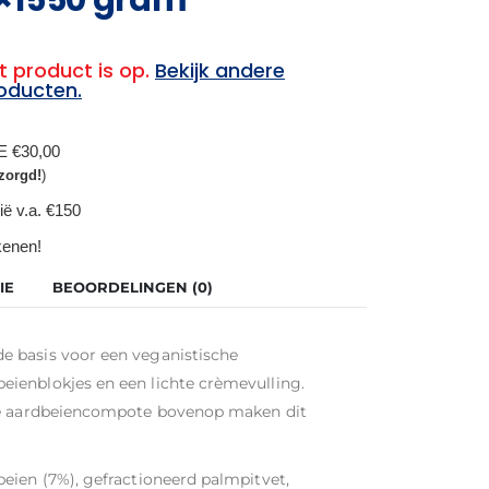
t product is op.
Bekijk andere
oducten.
BE €30,00
zorgd!
)
ië v.a. €150
ekenen!
IE
BEOORDELINGEN (0)
e basis voor een veganistische
ienblokjes en een lichte crèmevulling.
ige aardbeiencompote bovenop maken dit
eien (7%), gefractioneerd palmpitvet,