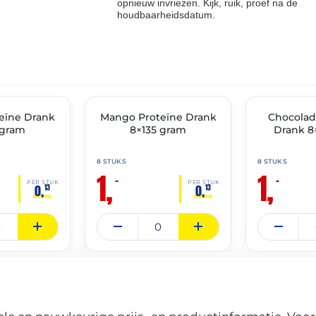
opnieuw invriezen. Kijk, ruik, proef na de
houdbaarheidsdatum.
THT: 31-05-2026
THT: 31-05-2026
teïne Drank
Mango Proteïne Drank
🔥 OP=OP
🔥 OP=OP
Chocolad
 gram
8×135 gram
Drank 8
8 STUKS
8 STUKS
1,
1,
–
–
PER STUK
PER STUK
0,
0,
13
13