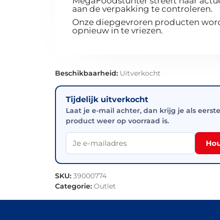
MegaFoodstunter streeft naar actue
aan de verpakking te controleren.
Onze diepgevroren producten worde
opnieuw in te vriezen.
Beschikbaarheid:
Uitverkocht
Tijdelijk uitverkocht
Laat je e-mail achter, dan krijg je als eerst
product weer op voorraad is.
Hou
SKU:
39000774
Categorie:
Outlet