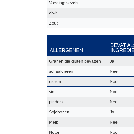
Voedingsvezels
eiwit
Zout
BEVAT AL
ALLERGENEN
INGREDI
Granen die gluten bevatten
Ja
schaaldieren
Nee
eieren
Nee
vis
Nee
pinda’s
Nee
Sojabonen
Ja
Melk
Nee
Noten
Nee