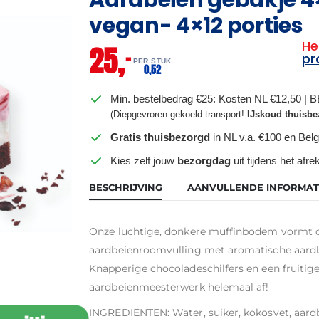
vegan- 4×12 porties
He
25,
–
pr
PER STUK
0,
52
Min. bestelbedrag €25: Kosten NL €12,50 | 
(Diepgevroren gekoeld transport!
IJskoud thuisbe
Gratis thuisbezorgd
in NL v.a. €100 en Belg
Kies zelf jouw
bezorgdag
uit tijdens het afr
BESCHRIJVING
AANVULLENDE INFORMAT
Onze luchtige, donkere muffinbodem vormt d
aardbeienroomvulling met aromatische aardbe
Knapperige chocoladeschilfers en een fruit
aardbeienmeesterwerk helemaal af!
INGREDIËNTEN: Water, suiker, kokosvet, aardb