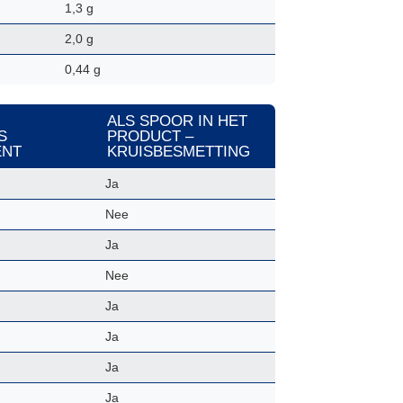
1,3 g
2,0 g
0,44 g
ALS SPOOR IN HET
S
PRODUCT –
ËNT
KRUISBESMETTING
Ja
Nee
Ja
Nee
Ja
Ja
Ja
Ja