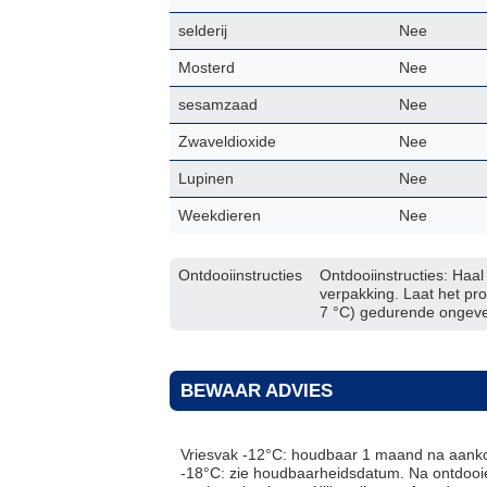
selderij
Nee
Mosterd
Nee
sesamzaad
Nee
Zwaveldioxide
Nee
Lupinen
Nee
Weekdieren
Nee
Ontdooiinstructies
Ontdooiinstructies: Haal
verpakking. Laat het pro
7 °C) gedurende ongeve
BEWAAR ADVIES
Vriesvak -12°C: houdbaar 1 maand na aanko
-18°C: zie houdbaarheidsdatum. Na ontdooie