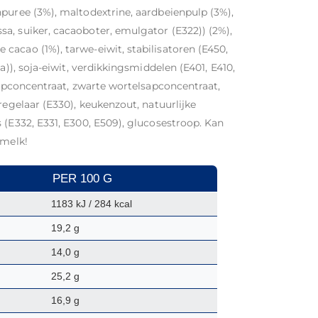
puree (3%), maltodextrine, aardbeienpulp (3%),
a, suiker, cacaoboter, emulgator (E322)) (2%),
acao (1%), tarwe-eiwit, stabilisatoren (E450,
a)), soja-eiwit, verdikkingsmiddelen (E401, E410,
nsapconcentraat, zwarte wortelsapconcentraat,
regelaar (E330), keukenzout, natuurlijke
 (E332, E331, E300, E509), glucosestroop. Kan
 melk!
PER 100 G
1183 kJ / 284 kcal
19,2 g
14,0 g
25,2 g
16,9 g