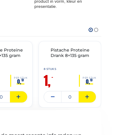
product in vorm, kleur en
presentatie.
THT: 31-05-2026
THT: 02-07-20
e Proteïne
🔥 OP=OP
Pistache Proteïne
🔥 OP=OP
Gehak
×135 gram
Drank 8×135 gram
gemarin
8 STUKS
3 KG
1,
3,
–
–
35,9
PER STUK
PER STUK
0,
0,
13
13