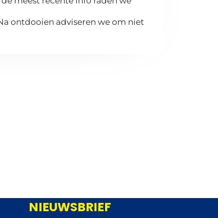
 de meest recente info raden we
 Na ontdooien adviseren we om niet
NIEUWSBRIEF