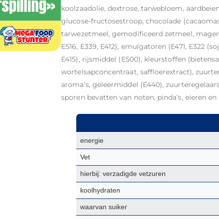
koolzaadolie, dextrose, tarwebloem, aardbeien
glucose-fructosestroop, chocolade (cacaomass
tarwezetmeel, gemodificeerd zetmeel, magere c
E516, E339, E412), emulgatoren (E471, E322 (soj
E415), rijsmiddel (E500), kleurstoffen (biete
wortelsapconcentraat, saffloerextract), zuurte
aroma’s, geleermiddel (E440), zuurteregelaars
sporen bevatten van noten, pinda’s, eieren en
energie
Vet
hierbij: verzadigde vetzuren
koolhydraten
waarvan suiker