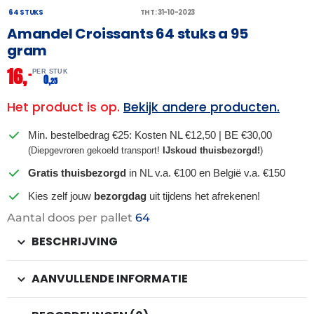
64 STUKS
THT: 31-10-2023
Amandel Croissants 64 stuks a 95
gram
16,
–
PER STUK
0,
25
Het product is op.
Bekijk andere producten.
Min. bestelbedrag €25: Kosten NL €12,50 | BE €30,00
(Diepgevroren gekoeld transport!
IJskoud thuisbezorgd!
)
Gratis thuisbezorgd
in NL v.a. €100 en België v.a. €150
Kies zelf jouw
bezorgdag
uit tijdens het afrekenen!
Aantal doos per pallet
64
BESCHRIJVING
AANVULLENDE INFORMATIE