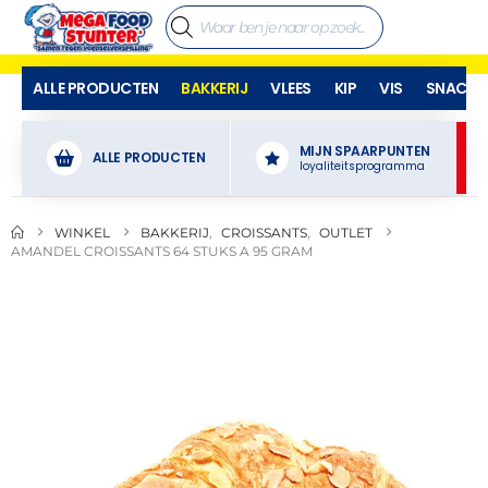
ALLE PRODUCTEN
BAKKERIJ
VLEES
KIP
VIS
SNACKS
MIJN SPAARPUNTEN
ALLE PRODUCTEN
loyaliteitsprogramma
WINKEL
BAKKERIJ
,
CROISSANTS
,
OUTLET
AMANDEL CROISSANTS 64 STUKS A 95 GRAM