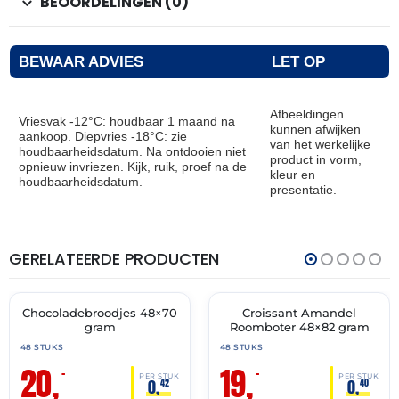
BEOORDELINGEN (0)
BEWAAR ADVIES
LET OP
Afbeeldingen
Vriesvak -12°C: houdbaar 1 maand na
kunnen afwijken
aankoop. Diepvries -18°C: zie
van het werkelijke
houdbaarheidsdatum. Na ontdooien niet
product in vorm,
opnieuw invriezen. Kijk, ruik, proef na de
kleur en
houdbaarheidsdatum.
presentatie.
GERELATEERDE PRODUCTEN
THT:
THT:
31-
30-
07-
04-
2027
2027
Chocoladebroodjes 48×70
Croissant Amandel
🔥 OP=OP
🔥 OP=OP
gram
Roomboter 48×82 gram
48 STUKS
48 STUKS
20,
19,
–
–
PER STUK
PER STUK
0,
0,
42
40