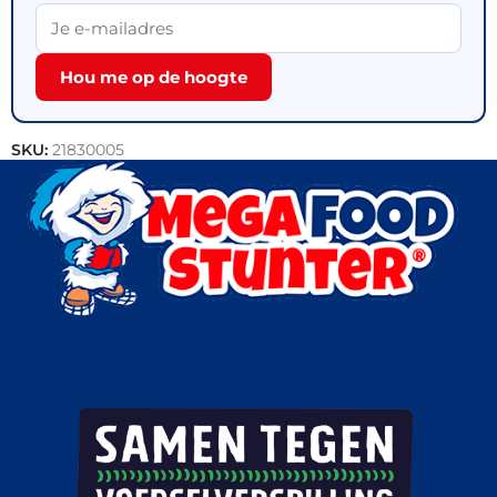
Hou me op de hoogte
SKU:
21830005
Categorieën:
Bakkerij
,
Croissants
,
Outlet