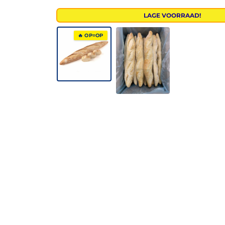
LAGE VOORRAAD!
🔥 OP=OP