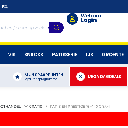
. 150,-
Welkom
Login
VIS
SNACKS
PATISSERIE
IJS
GROENTE
MIJN SPAARPUNTEN
N
MEGA DAGDEALS
loyaliteitsprogramma
OOTHANDEL
,
1+1 GRATIS
PARISIEN PRESTIGE 16×440 GRAM