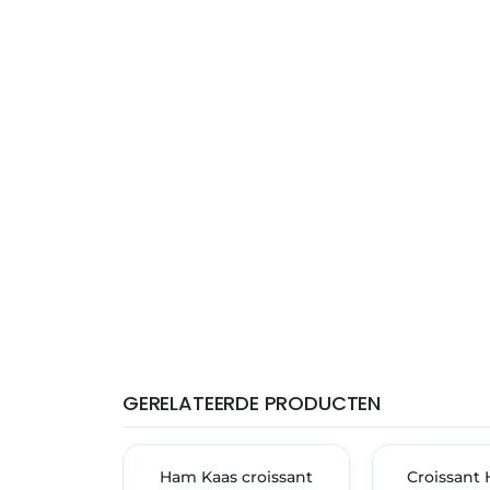
GERELATEERDE PRODUCTEN
THT: 30-06-2027
THT: 31-05-2027
🔥 OP=OP
Ham Kaas croissant
🔥 OP=OP
Croissant 