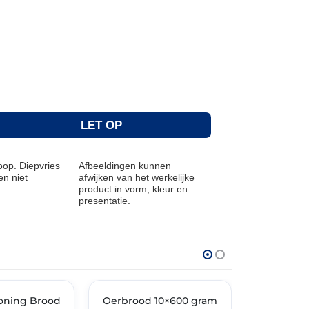
LET OP
op. Diepvries
Afbeeldingen kunnen
n niet
afwijken van het werkelijke
product in vorm, kleur en
presentatie.
THT: 19-06-2027
THT: 07-09-20
oning Brood
Oerbrood 10×600 gram
🔥 OP=OP
🔥 OP=OP
Ciabatta