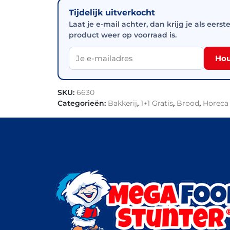
Tijdelijk uitverkocht
Laat je e-mail achter, dan krijg je als eerst
product weer op voorraad is.
Hou
SKU:
6630
Categorieën:
Bakkerij
,
1+1 Gratis
,
Brood
,
Horeca