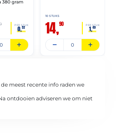
 a 380 gram
10 STUKS
70 STUKS
14,
12,
90
–
0
PER STUK
PER STUK
0,
1,
52
49
 de meest recente info raden we
 Na ontdooien adviseren we om niet