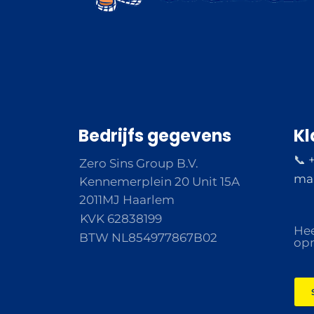
Bedrijfs gegevens
Kl
📞 
Zero Sins Group B.V.
ma 
Kennemerplein 20 Unit 15A
2011MJ Haarlem
KVK 62838199
Hee
BTW NL854977867B02
opm