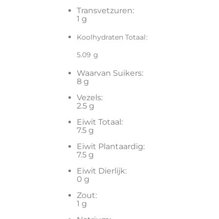
Transvetzuren:
1 g
Koolhydraten Totaal:
5.09 g
Waarvan Suikers:
8 g
Vezels:
2.5 g
Eiwit Totaal:
7.5 g
Eiwit Plantaardig:
7.5 g
Eiwit Dierlijk:
0 g
Zout:
1 g