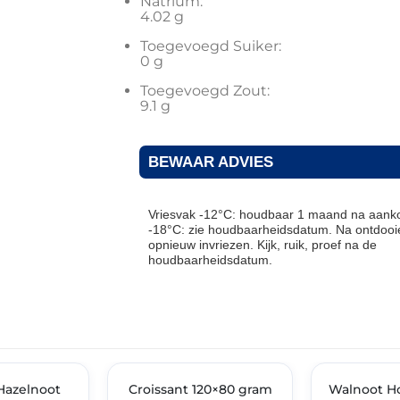
Natrium:
4.02 g
Toegevoegd Suiker:
0 g
Toegevoegd Zout:
9.1 g
BEWAAR ADVIES
Vriesvak -12°C: houdbaar 1 maand na aanko
-18°C: zie houdbaarheidsdatum. Na ontdooie
opnieuw invriezen. Kijk, ruik, proef na de
houdbaarheidsdatum.
THT: 03-10-2026
THT: 30-06-2027
Hazelnoot
Croissant 120×80 gram
🔥 OP=OP
Walnoot H
🔥 OP=OP