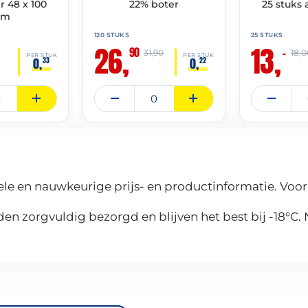
 48 x 100
22% boter
25 stuks
am
120 STUKS
25 STUKS
26,
13,
90
–
0
31,90
18,0
PER STUK
PER STUK
0,
0,
33
22
le en nauwkeurige prijs- en productinformatie. Voor
n zorgvuldig bezorgd en blijven het best bij -18°C.