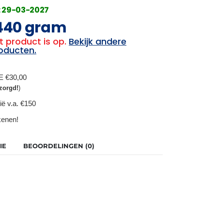
: 29-03-2027
×440 gram
t product is op.
Bekijk andere
oducten.
BE €30,00
zorgd!
)
ië v.a. €150
ekenen!
IE
BEOORDELINGEN (0)