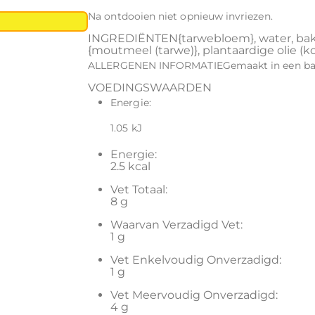
Na ontdooien niet opnieuw invriezen.
INGREDIËNTEN{tarwebloem}, water, bakke
{moutmeel (tarwe)}, plantaardige olie (k
ALLERGENEN INFORMATIEGemaakt in een bakke
VOEDINGSWAARDEN
Energie:
1.05 kJ
Energie:
2.5 kcal
Vet Totaal:
8 g
Waarvan Verzadigd Vet:
1 g
Vet Enkelvoudig Onverzadigd:
1 g
Vet Meervoudig Onverzadigd:
4 g