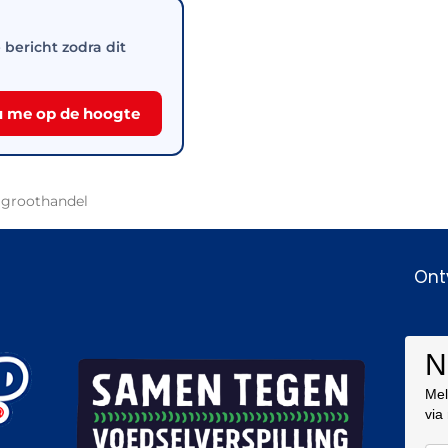
e bericht zodra dit
 me op de hoogte
 groothandel
Ont
N
Mel
via