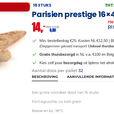
16 STUKS
THT
🔥 OP=OP
Parisien prestige 16
He
14,
–
pr
PER STUK
0,
88
Min. bestelbedrag €25: Kosten NL €12,50 | 
(Diepgevroren gekoeld transport!
IJskoud thuisbe
Gratis thuisbezorgd
in NL v.a. €100 en Belg
Kies zelf jouw
bezorgdag
uit tijdens het afr
Aantal doos per pallet
32
BESCHRIJVING
AANVULLENDE INFORMAT
Een grote voordeel doos van 16 stuks
Portiegrootte: ca 440 gram
Bewaren bij -18°C.