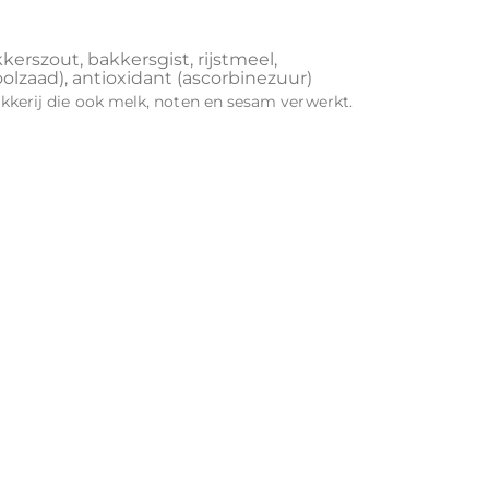
rszout, bakkersgist, rijstmeel,
oolzaad), antioxidant (ascorbinezuur)
rij die ook melk, noten en sesam verwerkt.