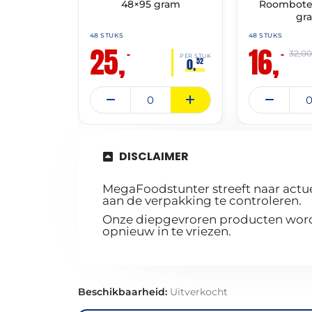
48×95 gram
Roomboter
gr
48 STUKS
48 STUKS
25,
16,
–
–
32,0
PER STUK
0,
52
DISCLAIMER
MegaFoodstunter streeft naar actue
aan de verpakking te controleren.
Onze diepgevroren producten worde
opnieuw in te vriezen.
Beschikbaarheid:
Uitverkocht