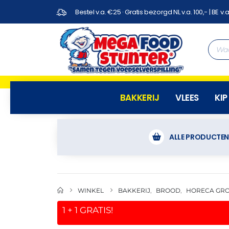
Bestel v.a. €25 · Gratis bezorgd NL v.a. 100,- | BE v.a
BAKKERIJ
VLEES
KIP
ALLE PRODUCTE
WINKEL
BAKKERIJ
,
BROOD
,
HORECA GR
1
+
1
GRATIS!