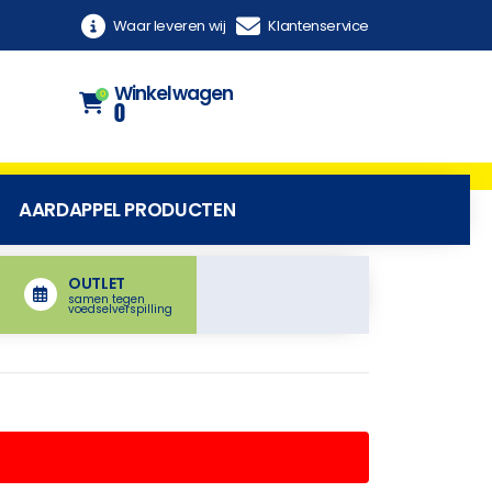
Waar leveren wij
Klantenservice
Winkelwagen
0
0
AARDAPPEL PRODUCTEN
OUTLET
samen tegen
voedselverspilling