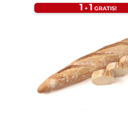
1
1
+
GRATIS!