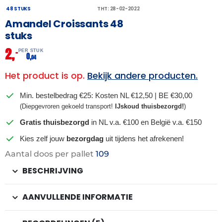
48 STUKS
THT: 28-02-2022
Amandel Croissants 48
stuks
2,
–
PER STUK
0,
04
Het product is op.
Bekijk andere producten.
Min. bestelbedrag €25: Kosten NL €12,50 | BE €30,00
(Diepgevroren gekoeld transport!
IJskoud thuisbezorgd!
)
Gratis thuisbezorgd
in NL v.a. €100 en België v.a. €150
Kies zelf jouw
bezorgdag
uit tijdens het afrekenen!
Aantal doos per pallet
109
BESCHRIJVING
AANVULLENDE INFORMATIE