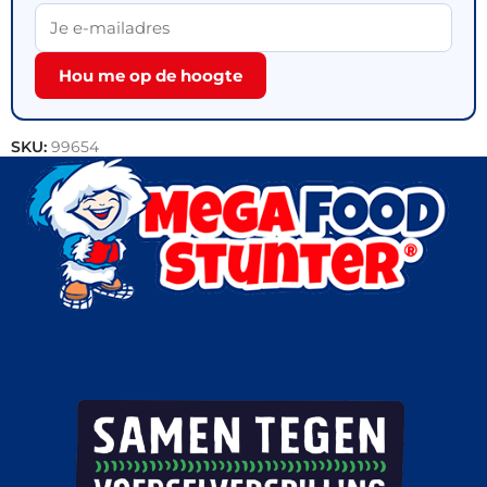
Hou me op de hoogte
SKU:
99654
Categorieën:
Bakkerij
,
Outlet