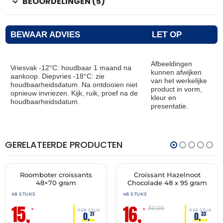
BEOORDELINGEN (5)
BEWAAR ADVIES
LET OP
Afbeeldingen
Vriesvak -12°C: houdbaar 1 maand na
kunnen afwijken
aankoop. Diepvries -18°C: zie
van het werkelijke
houdbaarheidsdatum. Na ontdooien niet
product in vorm,
opnieuw invriezen. Kijk, ruik, proef na de
kleur en
houdbaarheidsdatum.
presentatie.
GERELATEERDE PRODUCTEN
THT:
THT:
28-
31-
02-
05-
2027
2027
Roomboter croissants
Croissant Hazelnoot
🔥 OP=OP
🔥 OP=OP
48×70 gram
Chocolade 48 x 95 gram
48 STUKS
48 STUKS
15,
16,
–
–
32,00
PER STUK
PER STUK
0,
0,
31
33