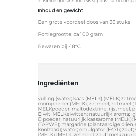
✓ Kleine doosinhoud (36 st.) dus ruimtebespar
Inhoud en gewicht
Een grote voordeel doos van 36 stuks
Portiegrootte: ca 100 gram
Bewaren bij -18°C.
Ingrediënten
vulling (water; kaas (MELK) (MELK; zetme
roompoeder (MELK); zetmeel; zetmeel (
MELKpoeder; maltodextrine; rijstmeel; p
EIwit; MELKeiwitten; natuurlijk aroma; 
EIpoeder; natuurlijk kaasaroma (MELK); 
(TARWE); margarine (plantaardige oliën 
koolzaad); water; emulgator (E471); zout;
(MELK) (MELK; zetmeel; zout; melkzuurb