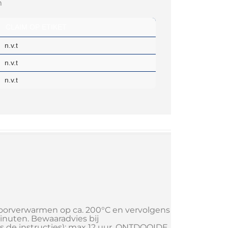
CLAIM OP ETIKET
n.v.t
n.v.t
n.v.t
voorverwarmen op ca. 200°C en vervolgens
inuten. Bewaaradvies bij
 de instructies): max 12 uur. ONTDOOIDE