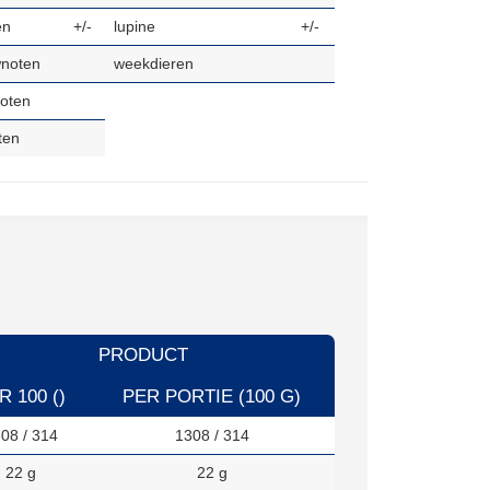
en
+/-
lupine
+/-
noten
weekdieren
oten
ten
PRODUCT
R 100 ()
PER PORTIE (100 G)
08 / 314
1308 / 314
22 g
22 g