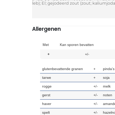
leb); EI; gejodeerd zout (zout; kaliumjoda
Allergenen
Met
Kan sporen bevatten
+
+/-
glutenbevattende granen
+
pinda’s
tarwe
+
soja
rogge
+/-
melk
gerst
+/-
noten
haver
+/-
amande
spelt
+/-
hazeln