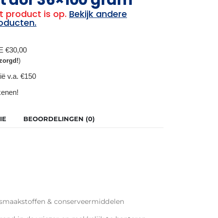
t product is op.
Bekijk andere
oducten.
BE €30,00
zorgd!
)
ië v.a. €150
ekenen!
IE
BEOORDELINGEN (0)
en smaakstoffen & conserveermiddelen