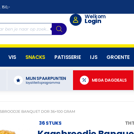
. 150,-
Welkom
Login
VIS
SNACKS
PATISSERIE
IJS
GROENTE
MIJN SPAARPUNTEN
N
MEGA DAGDEALS
loyaliteitsprogramma
SBROODJE BANQUET DOR 36×100 GRAM
36 STUKS
THT
Kaasbroodje Banque