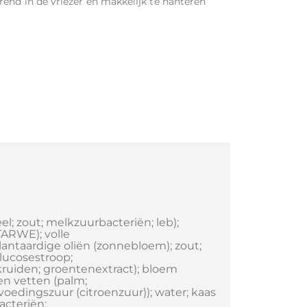
end in de vriezer en makkelijk te hanteren
el; zout; melkzuurbacteriën; leb);
TARWE); volle
lantaardige oliën (zonnebloem); zout;
glucosestroop;
kruiden; groentenextract); bloem
en vetten (palm;
 voedingszuur (citroenzuur)); water; kaas
acteriën;