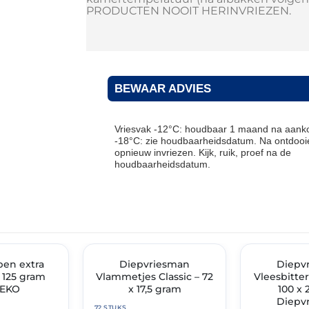
PRODUCTEN NOOIT HERINVRIEZEN.
BEWAAR ADVIES
Vriesvak -12°C: houdbaar 1 maand na aanko
-18°C: zie houdbaarheidsdatum. Na ontdooie
opnieuw invriezen. Kijk, ruik, proef na de
houdbaarheidsdatum.
THT: 30-04-2027
THT: 30-04-2027
IMENT
en extra
✓ VAST ASSORTIMENT
Diepvriesman
✓ VAST ASSOR
Diepv
x 125 gram
Vlammetjes Classic – 72
Vleesbitte
EKO
x 17,5 gram
100 x
Diepv
72 STUKS