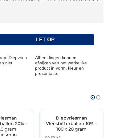
LET OP
op. Diepvries
Afbeeldingen kunnen
n niet
afwijken van het werkelijke
product in vorm, kleur en
presentatie.
THT: 30-04-2027
THT: 28-04-20
TIMENT
riesman
✓ VAST ASSORTIMENT
Diepvriesman
✓ VAST ASSO
Diepvri
rballen 20% –
Vleesbitterballen 10% –
Kaassouff
 20 gram
100 x 20 gram
riesman
100 STUKS
100 STUKS