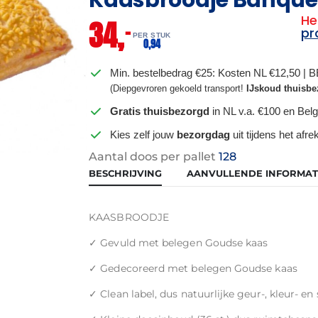
He
34,
–
pr
PER STUK
0,
94
Min. bestelbedrag €25: Kosten NL €12,50 | 
(Diepgevroren gekoeld transport!
IJskoud thuisbe
Gratis thuisbezorgd
in NL v.a. €100 en Belg
Kies zelf jouw
bezorgdag
uit tijdens het afr
Aantal doos per pallet
128
BESCHRIJVING
AANVULLENDE INFORMAT
KAASBROODJE
✓ Gevuld met belegen Goudse kaas
✓ Gedecoreerd met belegen Goudse kaas
✓ Clean label, dus natuurlijke geur-, kleur- 