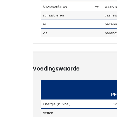
khorasantarwe
+/-
walnot
schaaldieren
cashew
ei
+
pecann
vis
parano
Voedingswaarde
PE
Energie
(kJ/kcal)
13
Vetten