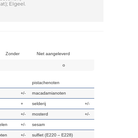
at); EIgeel.
Zonder
Niet aangeleverd
o
pistachenoten
+/-
macadamianoten
+
selderij
+/-
+/-
mosterd
+/-
len
+/-
sesam
oten
+/-
sulfiet (E220 – E228)