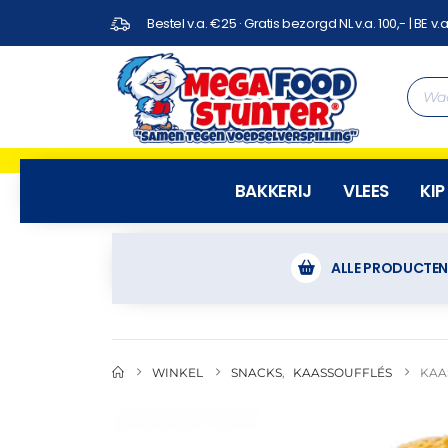
Bestel v.a. €25 · Gratis bezorgd NL v.a. 100,- | BE v.a
BAKKERIJ
VLEES
KIP
ALLE PRODUCTE
WINKEL
SNACKS
,
KAASSOUFFLÉS
KAA