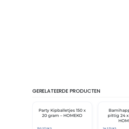
GERELATEERDE PRODUCTEN
THT: 31-07-2027
THT: 07-07-2027
Party Kipballetjes 150 x
✓ VAST ASSORTIMENT
✓ VAST ASSORT
Bamihapp
20 gram – HOMEKO
pittig 24 
HOM
150 STUKS
24 STUKS