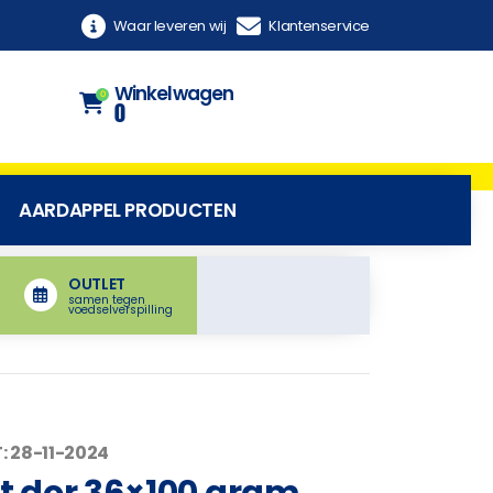
Waar leveren wij
Klantenservice
Winkelwagen
0
0
AARDAPPEL PRODUCTEN
OUTLET
samen tegen
voedselverspilling
: 28-11-2024
t dor 36×100 gram