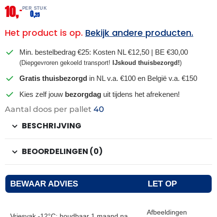
10,
–
PER STUK
0,
25
Het product is op.
Bekijk andere producten.
Min. bestelbedrag €25: Kosten NL €12,50 | BE €30,00
(Diepgevroren gekoeld transport!
IJskoud thuisbezorgd!
)
Gratis thuisbezorgd
in NL v.a. €100 en België v.a. €150
Kies zelf jouw
bezorgdag
uit tijdens het afrekenen!
Aantal doos per pallet
40
BESCHRIJVING
BEOORDELINGEN (0)
BEWAAR ADVIES
LET OP
Afbeeldingen
Vriesvak -12°C: houdbaar 1 maand na