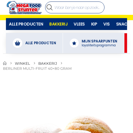
ALLE PRODUCTEN
BAKKERIJ
VLEES
KIP
VIS
SNACKS
MIJN SPAARPUNTEN
ALLE PRODUCTEN
loyaliteitsprogramma
WINKEL
BAKKERIJ
BERLINER MULTI-FRUIT 40×80 GRAM