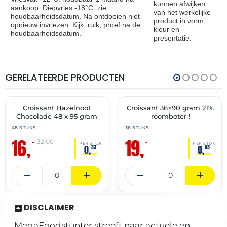
kunnen afwijken
aankoop. Diepvries -18°C: zie
van het werkelijke
houdbaarheidsdatum. Na ontdooien niet
product in vorm,
opnieuw invriezen. Kijk, ruik, proef na de
kleur en
houdbaarheidsdatum.
presentatie.
GERELATEERDE PRODUCTEN
THT:
THT:
31-
31-
05-
03-
2027
2027
Croissant Hazelnoot
Croissant 36×90 gram 21%
🔥 OP=OP
🔥 OP=OP
Chocolade 48 x 95 gram
roomboter !
48 STUKS
36 STUKS
16,
19,
–
–
32,00
PER STUK
PER STUK
0,
0,
33
53
DISCLAIMER
MegaFoodstunter streeft naar actuele en