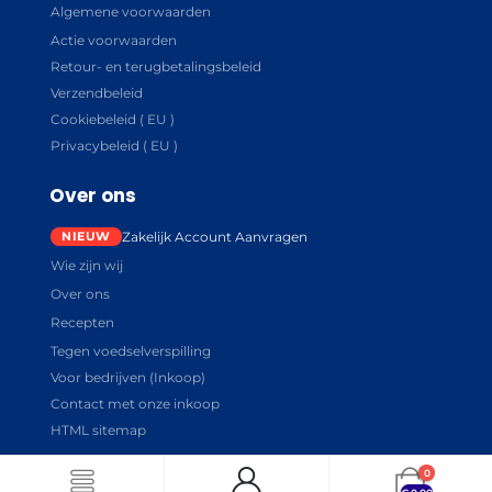
Algemene voorwaarden
Actie voorwaarden
Retour- en terugbetalingsbeleid
Verzendbeleid
Cookiebeleid ( EU )
Privacybeleid ( EU )
Over ons
Zakelijk Account Aanvragen
Wie zijn wij
Over ons
Recepten
Tegen voedselverspilling
Voor bedrijven (Inkoop)
Contact met onze inkoop
HTML sitemap
0