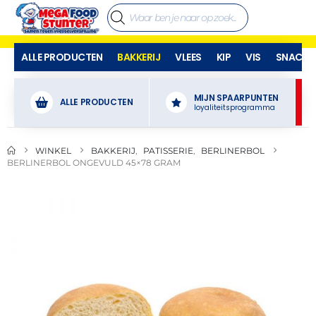
ALLE PRODUCTEN
BAKKERIJ
VLEES
KIP
VIS
SNACKS
MIJN SPAARPUNTEN
ALLE PRODUCTEN
loyaliteitsprogramma
WINKEL
BAKKERIJ
,
PATISSERIE
,
BERLINERBOL
BERLINERBOL ONGEVULD 45×78 GRAM