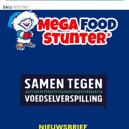
SKU:
855780
Categorieën:
Patisserie
,
Bakkerij
,
Berlinerbol
NIEUWSBRIEF