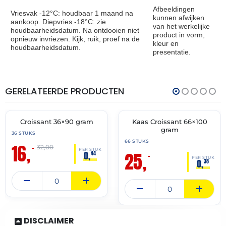
Afbeeldingen
Vriesvak -12°C: houdbaar 1 maand na
kunnen afwijken
aankoop. Diepvries -18°C: zie
van het werkelijke
houdbaarheidsdatum. Na ontdooien niet
product in vorm,
opnieuw invriezen. Kijk, ruik, proef na de
kleur en
houdbaarheidsdatum.
presentatie.
GERELATEERDE PRODUCTEN
THT:
THT:
30-
31-
06-
07-
2027
2027
Croissant 36×90 gram
Kaas Croissant 66×100
🔥 OP=OP
🔥 OP=OP
gram
36 STUKS
66 STUKS
16,
–
32,00
PER STUK
25,
0,
44
–
PER STUK
0,
38
DISCLAIMER