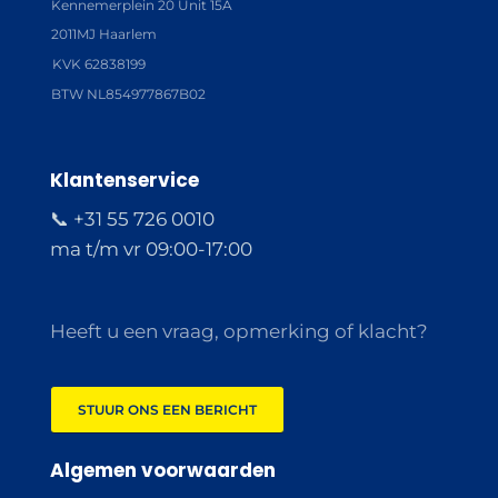
Kennemerplein 20 Unit 15A
2011MJ Haarlem
KVK 62838199
BTW NL854977867B02
Klantenservice
📞 +31 55 726 0010
ma t/m vr 09:00-17:00
Heeft u een vraag, opmerking of klacht?
STUUR ONS EEN BERICHT
Algemen voorwaarden