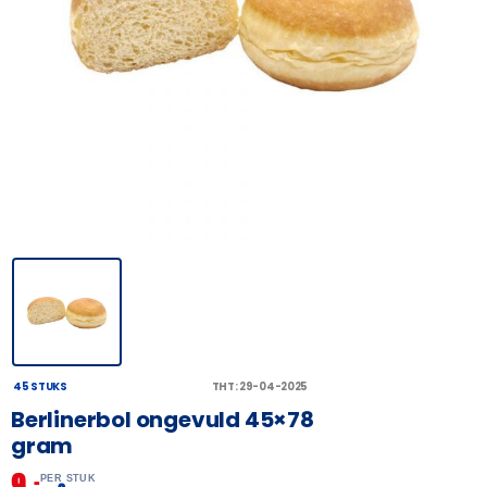
45 STUKS
THT: 29-04-2025
Berlinerbol ongevuld 45×78
gram
9,
–
PER STUK