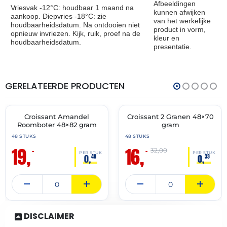
Afbeeldingen
Vriesvak -12°C: houdbaar 1 maand na
kunnen afwijken
aankoop. Diepvries -18°C: zie
van het werkelijke
houdbaarheidsdatum. Na ontdooien niet
product in vorm,
opnieuw invriezen. Kijk, ruik, proef na de
kleur en
houdbaarheidsdatum.
presentatie.
GERELATEERDE PRODUCTEN
THT:
THT:
30-
28-
04-
02-
2027
2027
Croissant Amandel
Croissant 2 Granen 48×70
🔥 OP=OP
🔥 OP=OP
Roomboter 48×82 gram
gram
48 STUKS
48 STUKS
19,
16,
–
–
32,00
PER STUK
PER STUK
0,
0,
40
33
DISCLAIMER