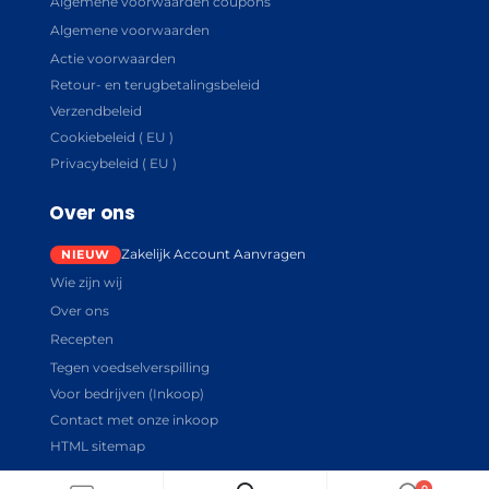
Algemene voorwaarden coupons
Algemene voorwaarden
Actie voorwaarden
Retour- en terugbetalingsbeleid
Verzendbeleid
Cookiebeleid ( EU )
Privacybeleid ( EU )
Over ons
Zakelijk Account Aanvragen
Wie zijn wij
Over ons
Recepten
Tegen voedselverspilling
Voor bedrijven (Inkoop)
Contact met onze inkoop
HTML sitemap
0