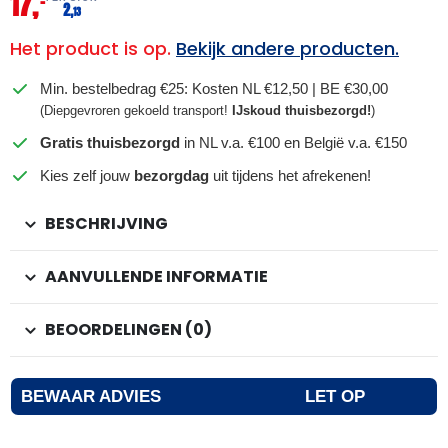
17,
–
2,
13
Het product is op.
Bekijk andere producten.
Min. bestelbedrag €25: Kosten NL €12,50 | BE €30,00
(Diepgevroren gekoeld transport!
IJskoud thuisbezorgd!
)
Gratis thuisbezorgd
in NL v.a. €100 en België v.a. €150
Kies zelf jouw
bezorgdag
uit tijdens het afrekenen!
BESCHRIJVING
AANVULLENDE INFORMATIE
BEOORDELINGEN (0)
BEWAAR ADVIES
LET OP