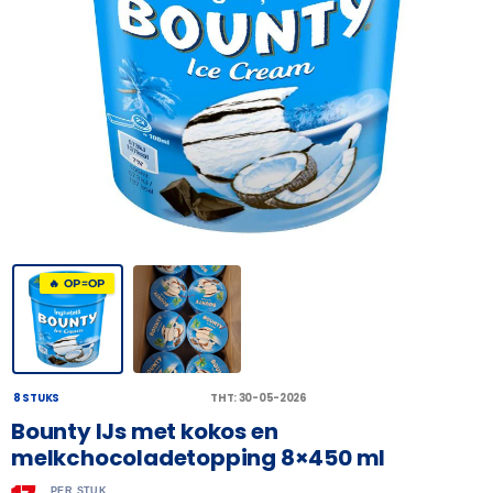
🔥 OP=OP
8 STUKS
THT: 30-05-2026
Bounty IJs met kokos en
melkchocoladetopping 8×450 ml
PER STUK