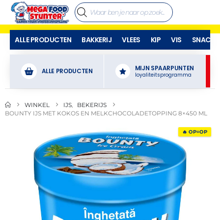
ALLE PRODUCTEN
BAKKERIJ
VLEES
KIP
VIS
SNACKS
MIJN SPAARPUNTEN
ALLE PRODUCTEN
loyaliteitsprogramma
WINKEL
IJS
,
BEKERIJS
BOUNTY IJS MET KOKOS EN MELKCHOCOLADETOPPING 8×450 ML
🔥 OP=OP