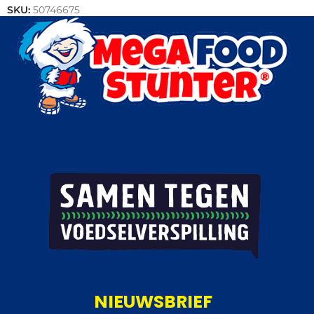
SKU:
50746675
Categorieën:
Bekerijs
,
IJs
NIEUWSBRIEF