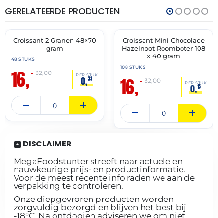
GERELATEERDE PRODUCTEN
THT:
THT:
28-
31-
02-
05-
2027
2027
Croissant 2 Granen 48×70
Croissant Mini Chocolade
🔥 OP=OP
🔥 OP=OP
gram
Hazelnoot Roomboter 108
x 40 gram
48 STUKS
108 STUKS
16,
–
32,00
PER STUK
16,
0,
33
–
32,00
PER STUK
0,
15
DISCLAIMER
MegaFoodstunter streeft naar actuele en
nauwkeurige prijs- en productinformatie.
Voor de meest recente info raden we aan de
verpakking te controleren.
Onze diepgevroren producten worden
zorgvuldig bezorgd en blijven het best bij
-18°C. Na ontdooien adviseren we om niet