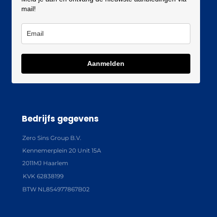
mail!
Aanmelden
Bedrijfs gegevens
Zero Sins Group B.V.
Kennemerplein 20 Unit 15A
2011MJ Haarlem
KVK 62838199
BTW NL854977867B02