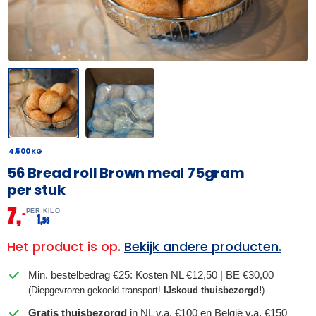
4.500 KG
56 Bread roll Brown meal 75gram
per stuk
7,
–
PER KILO
1,
56
Het product is op.
Bekijk andere producten.
Min. bestelbedrag €25: Kosten NL €12,50 | BE €30,00
(Diepgevroren gekoeld transport!
IJskoud thuisbezorgd!
)
Gratis thuisbezorgd
in NL v.a. €100 en België v.a. €150