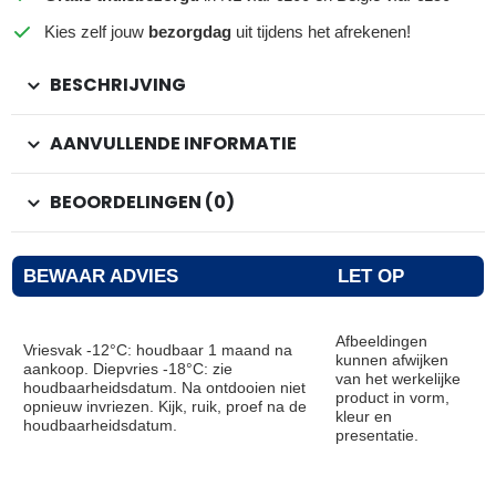
Kies zelf jouw
bezorgdag
uit tijdens het afrekenen!
BESCHRIJVING
AANVULLENDE INFORMATIE
BEOORDELINGEN (0)
BEWAAR ADVIES
LET OP
Afbeeldingen
Vriesvak -12°C: houdbaar 1 maand na
kunnen afwijken
aankoop. Diepvries -18°C: zie
van het werkelijke
houdbaarheidsdatum. Na ontdooien niet
product in vorm,
opnieuw invriezen. Kijk, ruik, proef na de
kleur en
houdbaarheidsdatum.
presentatie.