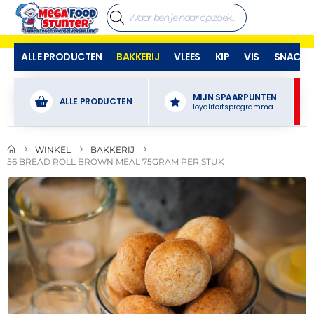
ALLE PRODUCTEN
BAKKERIJ
VLEES
KIP
VIS
SNACKS
MIJN SPAARPUNTEN
ALLE PRODUCTEN
loyaliteitsprogramma
WINKEL
BAKKERIJ
56 BREAD ROLL BROWN MEAL 75GRAM PER STUK