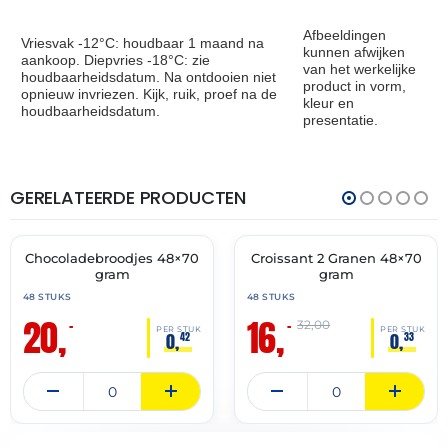
Afbeeldingen
Vriesvak -12°C: houdbaar 1 maand na
kunnen afwijken
aankoop. Diepvries -18°C: zie
van het werkelijke
houdbaarheidsdatum. Na ontdooien niet
product in vorm,
opnieuw invriezen. Kijk, ruik, proef na de
kleur en
houdbaarheidsdatum.
presentatie.
GERELATEERDE PRODUCTEN
THT:
THT:
31-
28-
07-
02-
2027
2027
Chocoladebroodjes 48×70
Croissant 2 Granen 48×70
🔥 OP=OP
🔥 OP=OP
gram
gram
48 STUKS
48 STUKS
20,
16,
–
–
32,00
PER STUK
PER STUK
0,
0,
42
33