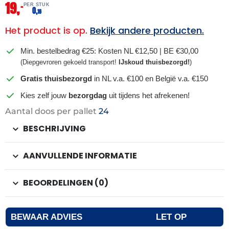
19,
–
PER STUK
0,
16
Het product is op.
Bekijk andere producten.
Min. bestelbedrag €25: Kosten NL €12,50 | BE €30,00
(Diepgevroren gekoeld transport!
IJskoud thuisbezorgd!
)
Gratis thuisbezorgd
in NL v.a. €100 en België v.a. €150
Kies zelf jouw
bezorgdag
uit tijdens het afrekenen!
Aantal doos per pallet
24
BESCHRIJVING
AANVULLENDE INFORMATIE
BEOORDELINGEN (0)
BEWAAR ADVIES
LET OP