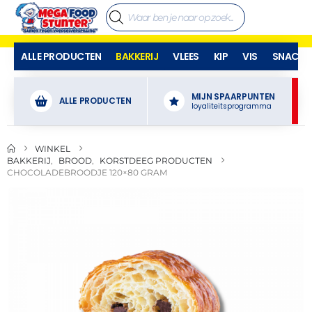
ALLE PRODUCTEN
BAKKERIJ
VLEES
KIP
VIS
SNACKS
MIJN SPAARPUNTEN
ALLE PRODUCTEN
loyaliteitsprogramma
WINKEL
BAKKERIJ
,
BROOD
,
KORSTDEEG PRODUCTEN
CHOCOLADEBROODJE 120×80 GRAM