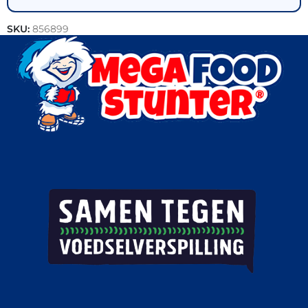
SKU:
856899
Categorieën:
Bakkerij
,
Brood
,
Korstdeeg producten