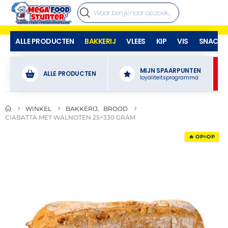
ALLE PRODUCTEN
BAKKERIJ
VLEES
KIP
VIS
SNACKS
MIJN SPAARPUNTEN
ALLE PRODUCTEN
loyaliteitsprogramma
WINKEL
BAKKERIJ
,
BROOD
CIABATTA MET WALNOTEN 25×330 GRAM
🔥 OP=OP