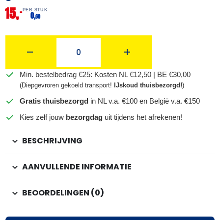
15,
–
PER STUK
0,
60
Min. bestelbedrag €25: Kosten NL €12,50 | BE €30,00
(Diepgevroren gekoeld transport!
IJskoud thuisbezorgd!
)
Gratis thuisbezorgd
in NL v.a. €100 en België v.a. €150
Kies zelf jouw
bezorgdag
uit tijdens het afrekenen!
BESCHRIJVING
AANVULLENDE INFORMATIE
BEOORDELINGEN (0)