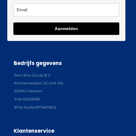
Aanmelden
Bedrijfs gegevens
Zero Sins Group B.V.
Kennemerplein 20 Unit 15A
2011MJ Haarlem
KVK 62838199
BTW NL854977867B02
Klantenservice