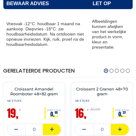
BEWAAR ADVIES
LET OP
Afbeeldingen
Vriesvak -12°C: houdbaar 1 maand na
kunnen afwijken
aankoop. Diepvries -18°C: zie
van het werkelijke
houdbaarheidsdatum. Na ontdooien niet
product in vorm,
opnieuw invriezen. Kijk, ruik, proef na de
kleur en
houdbaarheidsdatum.
presentatie.
GERELATEERDE PRODUCTEN
THT:
THT:
30-
28-
04-
02-
2027
2027
Croissant Amandel
Croissant 2 Granen 48×70
🔥 OP=OP
🔥 OP=OP
Roomboter 48×82 gram
gram
48 STUKS
48 STUKS
19,
16,
–
–
32,00
PER STUK
PER STUK
0,
0,
40
33