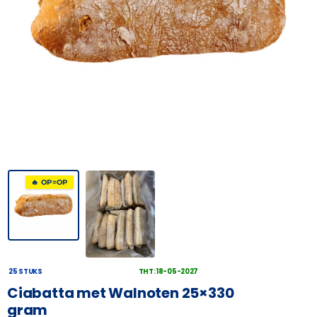
🔥 OP=OP
25 STUKS
THT: 18-05-2027
Ciabatta met Walnoten 25×330
gram