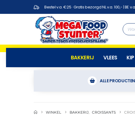
Bestel v.a. €25 · Gratis bezorgd NL v.a. 100,- | BE v.a
BAKKERIJ
VLEES
KIP
ALLE PRODUCTE
WINKEL
BAKKERIJ
,
CROISSANTS
CROI