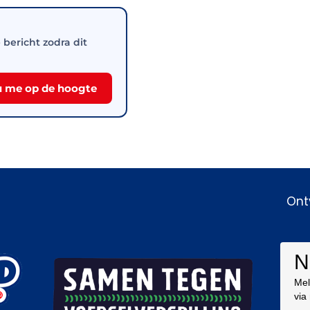
e bericht zodra dit
 me op de hoogte
Ont
N
Mel
via