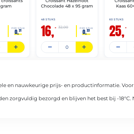
croissants
Croissant Hazelnoot
Croissan
 gram
Chocolade 48 x 95 gram
Kaas 60
48 STUKS
60 STUKS
16,
25,
–
–
32,00
PER STUK
PER STUK
0,
0,
31
33
le en nauwkeurige prijs- en productinformatie. Voor
n zorgvuldig bezorgd en blijven het best bij -18°C.