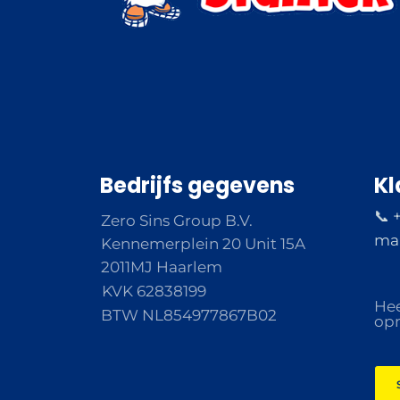
Bedrijfs gegevens
Kl
📞 
Zero Sins Group B.V.
ma 
Kennemerplein 20 Unit 15A
2011MJ Haarlem
KVK 62838199
Hee
BTW NL854977867B02
opm