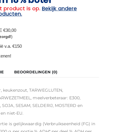
t product is op.
Bekijk andere
oducten.
BE €30,00
zorgd!
)
ië v.a. €150
ekenen!
IE
BEOORDELINGEN (0)
er, keukenzout, TARWEGLUTEN,
EZETMEEL, meelverbeteraar: E300,
I, SOJA, SESAM, SELDERIJ, MOSTERD en
en niet-EU.
tie is gelijkwaardig (Verbruikseenheid (FG) in
100 g per portie % ADH* per deel % ADH per