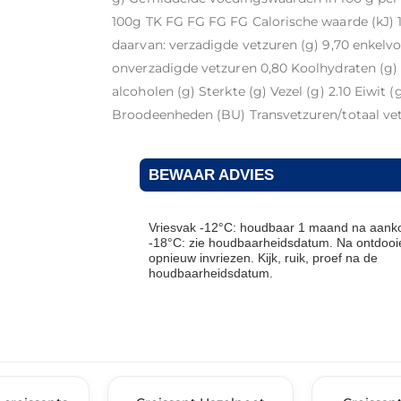
100g TK FG FG FG FG Calorische waarde (kJ) 13
daarvan: verzadigde vetzuren (g) 9,70 enkel
onverzadigde vetzuren 0,80 Koolhydraten (g) 
alcoholen (g) Sterkte (g) Vezel (g) 2.10 Eiwit 
Broodeenheden (BU) Transvetzuren/totaal vet
BEWAAR ADVIES
Vriesvak -12°C: houdbaar 1 maand na aanko
-18°C: zie houdbaarheidsdatum. Na ontdooie
opnieuw invriezen. Kijk, ruik, proef na de
houdbaarheidsdatum.
THT: 31-05-2027
THT: 31-10-2026
🔥 OP=OP
🔥 OP=OP