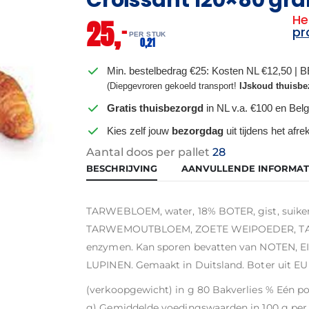
He
25,
–
pr
PER STUK
0,
21
Min. bestelbedrag €25: Kosten NL €12,50 | 
(Diepgevroren gekoeld transport!
IJskoud thuisbe
Gratis thuisbezorgd
in NL v.a. €100 en Belg
Kies zelf jouw
bezorgdag
uit tijdens het afr
Aantal doos per pallet
28
BESCHRIJVING
AANVULLENDE INFORMAT
TARWEBLOEM, water, 18% BOTER, gist, suik
TARWEMOUTBLOEM, ZOETE WEIPOEDER, TARW
enzymen. Kan sporen bevatten van NOTEN, E
LUPINEN. Gemaakt in Duitsland. Boter uit EU 
(verkoopgewicht) in g 80 Bakverlies % Eén por
g) Gemiddelde voedingswaarden in 100 g per 