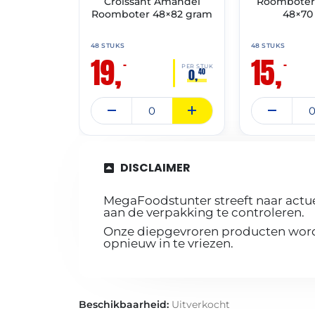
Croissant Amandel
Roomboter 
Roomboter 48×82 gram
48×70
48 STUKS
48 STUKS
19,
15,
–
–
PER STUK
0,
40
DISCLAIMER
MegaFoodstunter streeft naar actue
aan de verpakking te controleren.
Onze diepgevroren producten worde
opnieuw in te vriezen.
Beschikbaarheid:
Uitverkocht