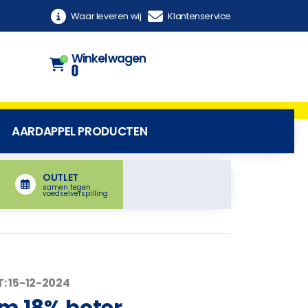
Waar leveren wij
Klantenservice
Winkelwagen
0
0
AARDAPPEL PRODUCTEN
OUTLET
samen tegen
voedselverspilling
: 15-12-2024
am 18% boter