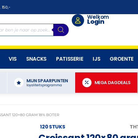
. 150,-
Welkom
Login
VIS
SNACKS
PATISSERIE
IJS
GROENTE
MIJN SPAARPUNTEN
N
MEGA DAGDEALS
loyaliteitsprogramma
SSANT 120×80 GRAM 18% BOTER
120 STUKS
THT
Croissant 120×80 gr