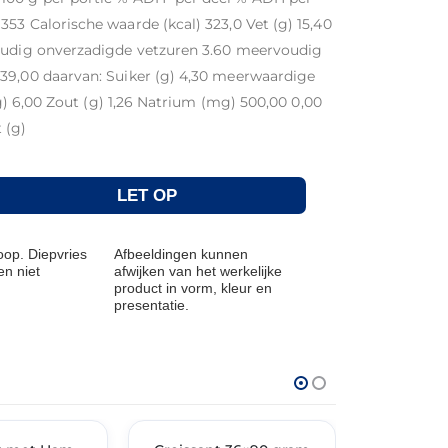
53 Calorische waarde (kcal) 323,0 Vet (g) 15,40
voudig onverzadigde vetzuren 3.60 meervoudig
39,00 daarvan: Suiker (g) 4,30 meerwaardige
(g) 6,00 Zout (g) 1,26 Natrium (mg) 500,00 0,00
 (g)
LET OP
op. Diepvries
Afbeeldingen kunnen
n niet
afwijken van het werkelijke
product in vorm, kleur en
presentatie.
THT: 31-03-2027
THT: 07-09-20
🔥 OP=OP
🔥 OP=OP