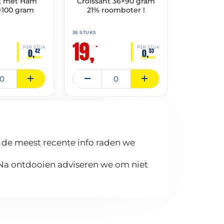
t met Ham
Croissant 36×90 gram
Ciabatta
×100 gram
21% roomboter !
36 STUKS
70 STUKS
19,
12,
–
–
PER STUK
PER STUK
0,
0,
42
53
 de meest recente info raden we
 Na ontdooien adviseren we om niet