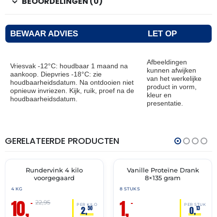
BEOORDELINGEN (0)
BEWAAR ADVIES
LET OP
Afbeeldingen
Vriesvak -12°C: houdbaar 1 maand na
kunnen afwijken
aankoop. Diepvries -18°C: zie
van het werkelijke
houdbaarheidsdatum. Na ontdooien niet
product in vorm,
opnieuw invriezen. Kijk, ruik, proef na de
kleur en
houdbaarheidsdatum.
presentatie.
GERELATEERDE PRODUCTEN
THT:
THT:
12-
31-
08-
05-
2026
2026
Rundervink 4 kilo
Vanille Proteïne Drank
🔥 OP=OP
🔥 OP=OP
voorgegaard
8×135 gram
4 KG
8 STUKS
10,
1,
–
–
22,95
PER KILO
PER STUK
2,
0,
50
13