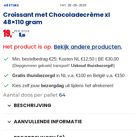
48 STUKS
THT: 28-09-2025
Croissant met Chocoladecrème xl
48×110 gram
19,
–
PER STUK
0,
40
Het product is op.
Bekijk andere producten.
Min. bestelbedrag €25: Kosten NL €12,50 | BE €30,00
(Diepgevroren gekoeld transport!
IJskoud thuisbezorgd!
)
Gratis thuisbezorgd
in NL v.a. €100 en België v.a. €150
Kies zelf jouw
bezorgdag
uit tijdens het afrekenen!
Aantal doos per pallet
64
BESCHRIJVING
AANVULLENDE INFORMATIE