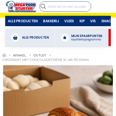
ALLE PRODUCTEN
BAKKERIJ
VLEES
KIP
VIS
SNACKS
MIJN SPAARPUNTEN
ALLE PRODUCTEN
loyaliteitsprogramma
WINKEL
OUTLET
CROISSANT MET CHOCOLADECRÈME XL 48×110 GRAM