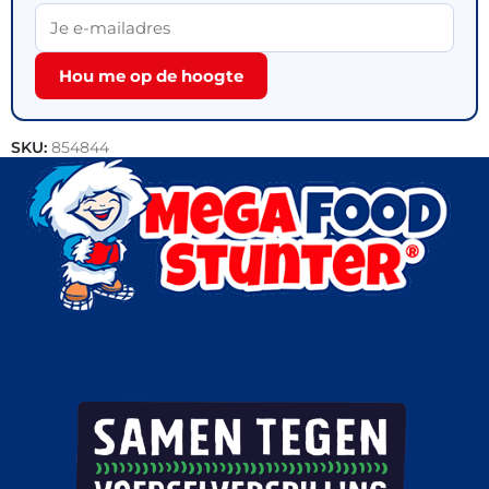
Hou me op de hoogte
SKU:
854844
Categorie:
Outlet