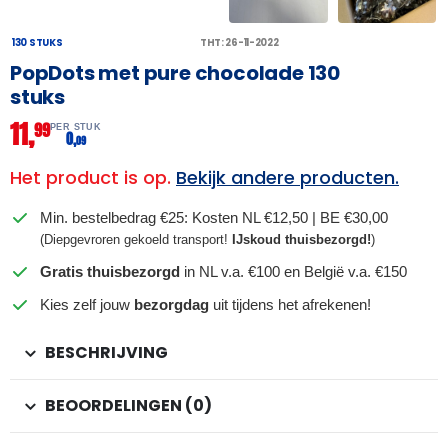
130 STUKS
THT: 26-11-2022
PopDots met pure chocolade 130
stuks
11,
99
PER STUK
0,
09
Het product is op.
Bekijk andere producten.
Min. bestelbedrag €25: Kosten NL €12,50 | BE €30,00
(Diepgevroren gekoeld transport!
IJskoud thuisbezorgd!
)
Gratis thuisbezorgd
in NL v.a. €100 en België v.a. €150
Kies zelf jouw
bezorgdag
uit tijdens het afrekenen!
BESCHRIJVING
BEOORDELINGEN (0)