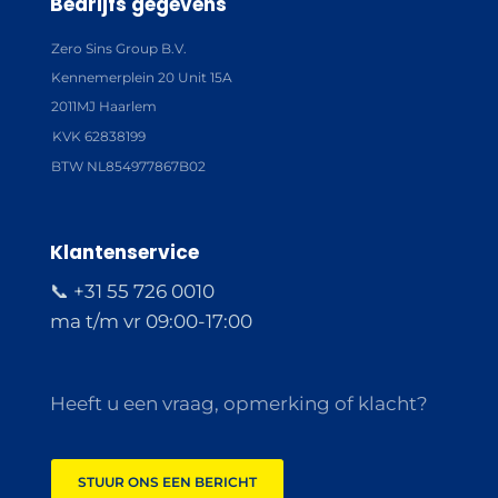
Bedrijfs gegevens
Zero Sins Group B.V.
Kennemerplein 20 Unit 15A
2011MJ Haarlem
KVK 62838199
BTW NL854977867B02
Klantenservice
📞 +31 55 726 0010
ma t/m vr 09:00-17:00
Heeft u een vraag, opmerking of klacht?
STUUR ONS EEN BERICHT