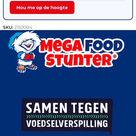
Hou me op de hoogte
SKU:
21500B4
Categorieën:
Outlet
,
Patisserie