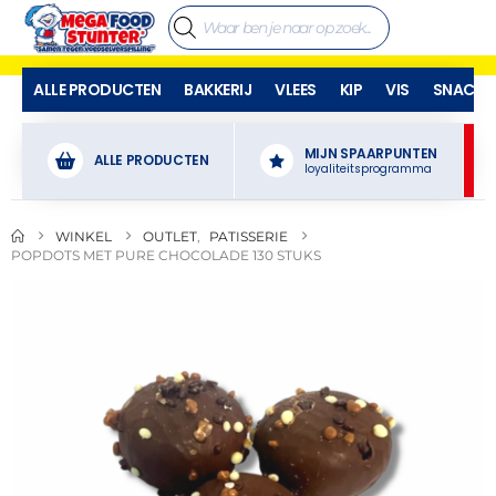
ALLE PRODUCTEN
BAKKERIJ
VLEES
KIP
VIS
SNACKS
MIJN SPAARPUNTEN
ALLE PRODUCTEN
loyaliteitsprogramma
WINKEL
OUTLET
,
PATISSERIE
POPDOTS MET PURE CHOCOLADE 130 STUKS