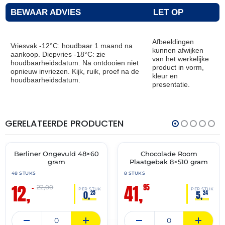
BEWAAR ADVIES
LET OP
Afbeeldingen
Vriesvak -12°C: houdbaar 1 maand na
kunnen afwijken
aankoop. Diepvries -18°C: zie
van het werkelijke
houdbaarheidsdatum. Na ontdooien niet
product in vorm,
opnieuw invriezen. Kijk, ruik, proef na de
kleur en
houdbaarheidsdatum.
presentatie.
GERELATEERDE PRODUCTEN
THT:
THT:
30-
30-
11-
11-
2026
2027
Berliner Ongevuld 48×60
Chocolade Room
🔥 OP=OP
✓ VAST ASSORTIMENT
gram
Plaatgebak 8×510 gram
48 STUKS
8 STUKS
12,
41,
95
–
22,00
PER STUK
PER STUK
0,
5,
25
24