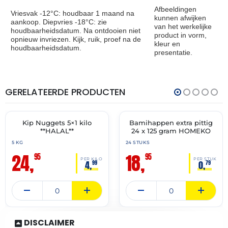
Afbeeldingen
Vriesvak -12°C: houdbaar 1 maand na
kunnen afwijken
aankoop. Diepvries -18°C: zie
van het werkelijke
houdbaarheidsdatum. Na ontdooien niet
product in vorm,
opnieuw invriezen. Kijk, ruik, proef na de
kleur en
houdbaarheidsdatum.
presentatie.
GERELATEERDE PRODUCTEN
THT:
THT:
16-
07-
12-
07-
2027
2027
Kip Nuggets 5×1 kilo
Bamihappen extra pittig
✓ VAST ASSORTIMENT
✓ VAST ASSORTIMENT
**HALAL**
24 x 125 gram HOMEKO
5 KG
24 STUKS
24,
18,
95
95
PER KILO
PER STUK
4,
0,
99
79
DISCLAIMER