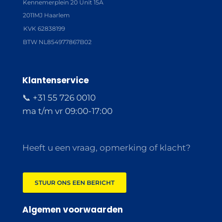
Kennemerplein 20 Unit 15A
2011MJ Haarlem
KVK 62838199
BTW NL854977867B02
Klantenservice
📞 +31 55 726 0010
ma t/m vr 09:00-17:00
Heeft u een vraag, opmerking of klacht?
STUUR ONS EEN BERICHT
Algemen voorwaarden