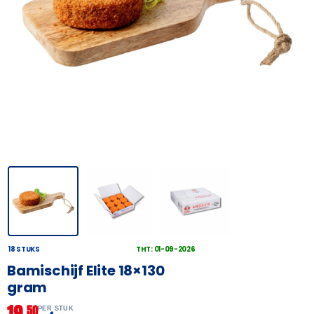
18 STUKS
THT: 01-09-2026
Bamischijf Elite 18×130
gram
19,
50
PER STUK