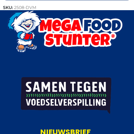
SKU:
2508-DVM
Categorieën:
Snacks
,
Horeca groothandel
NIEUWSBRIEF