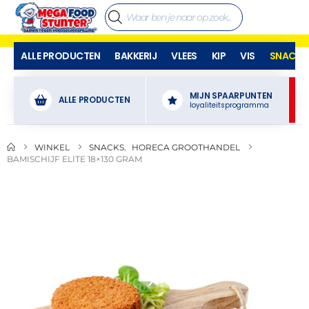
ALLE PRODUCTEN
BAKKERIJ
VLEES
KIP
VIS
SNACKS
MIJN SPAARPUNTEN
ALLE PRODUCTEN
loyaliteitsprogramma
WINKEL
SNACKS
,
HORECA GROOTHANDEL
BAMISCHIJF ELITE 18×130 GRAM