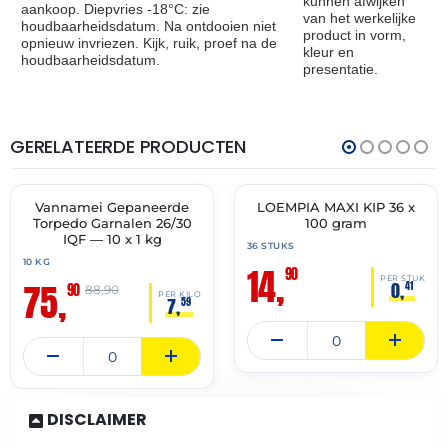
kunnen afwijken
aankoop. Diepvries -18°C: zie
van het werkelijke
houdbaarheidsdatum. Na ontdooien niet
product in vorm,
opnieuw invriezen. Kijk, ruik, proef na de
kleur en
houdbaarheidsdatum.
presentatie.
GERELATEERDE PRODUCTEN
THT:
THT:
24-
19-
08-
04-
2026
2027
Vannamei Gepaneerde
LOEMPIA MAXI KIP 36 x
🔥 OP=OP
🔥 OP=OP
Torpedo Garnalen 26/30
100 gram
IQF — 10 x 1 kg
36 STUKS
10 KG
14,
90
PER STUK
75,
0,
41
90
88,90
PER KILO
7,
59
DISCLAIMER