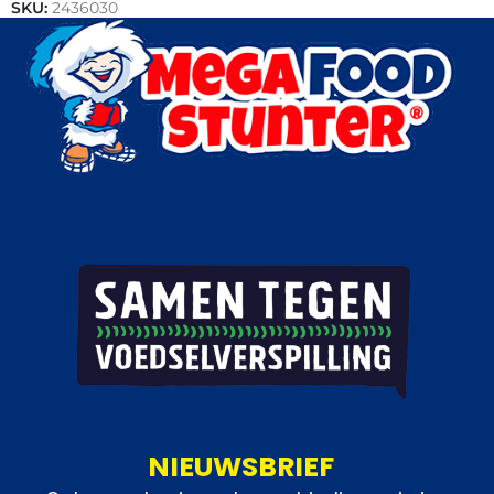
SKU:
2436030
Categorieën:
Actie
,
Vis
NIEUWSBRIEF