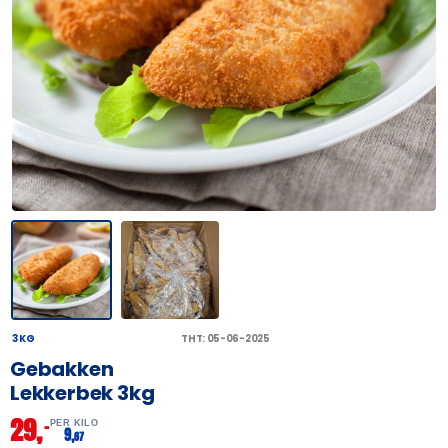
3 KG
THT: 05-06-2025
Gebakken
Lekkerbek 3kg
29,
–
PER KILO
9,
67