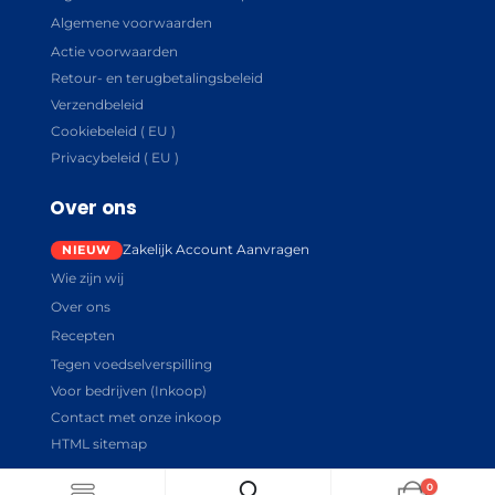
Algemene voorwaarden
Actie voorwaarden
Retour- en terugbetalingsbeleid
Verzendbeleid
Cookiebeleid ( EU )
Privacybeleid ( EU )
Over ons
Zakelijk Account Aanvragen
Wie zijn wij
Over ons
Recepten
Tegen voedselverspilling
Voor bedrijven (Inkoop)
Contact met onze inkoop
HTML sitemap
0