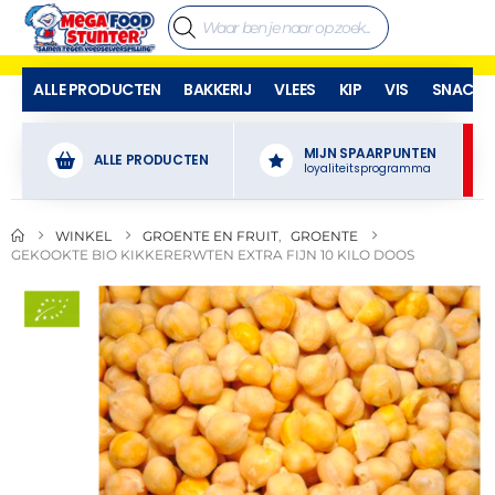
ALLE PRODUCTEN
BAKKERIJ
VLEES
KIP
VIS
SNACKS
MIJN SPAARPUNTEN
ALLE PRODUCTEN
loyaliteitsprogramma
WINKEL
GROENTE EN FRUIT
,
GROENTE
GEKOOKTE BIO KIKKERERWTEN EXTRA FIJN 10 KILO DOOS