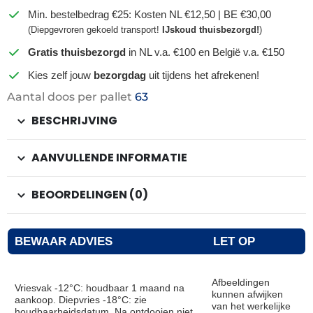
Min. bestelbedrag €25: Kosten NL €12,50 | BE €30,00
(Diepgevroren gekoeld transport!
IJskoud thuisbezorgd!
)
Gratis thuisbezorgd
in NL v.a. €100 en België v.a. €150
Kies zelf jouw
bezorgdag
uit tijdens het afrekenen!
Aantal doos per pallet
63
BESCHRIJVING
AANVULLENDE INFORMATIE
BEOORDELINGEN (0)
BEWAAR ADVIES
LET OP
Afbeeldingen
Vriesvak -12°C: houdbaar 1 maand na
kunnen afwijken
aankoop. Diepvries -18°C: zie
van het werkelijke
houdbaarheidsdatum. Na ontdooien niet