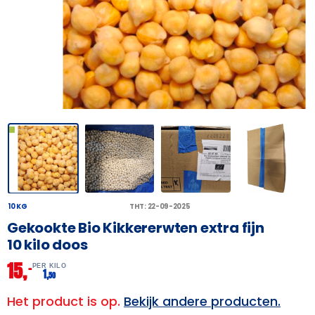
10 KG
THT: 22-09-2025
Gekookte Bio Kikkererwten extra fijn
10 kilo doos
15,
–
PER KILO
1,
50
Het product is op.
Bekijk andere producten.