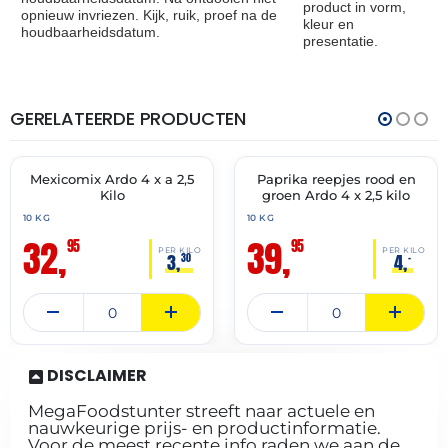
product in vorm,
opnieuw invriezen. Kijk, ruik, proef na de
kleur en
houdbaarheidsdatum.
presentatie.
GERELATEERDE PRODUCTEN
THT:
THT:
31-
31-
05-
03-
2028
2028
Mexicomix Ardo 4 x a 2,5
Paprika reepjes rood en
✓ VAST ASSORTIMENT
✓ VAST ASSORTIMENT
Kilo
groen Ardo 4 x 2,5 kilo
10 KG
10 KG
32,
39,
95
95
PER KILO
PER KILO
3,
4,
30
–
DISCLAIMER
MegaFoodstunter streeft naar actuele en
nauwkeurige prijs- en productinformatie.
Voor de meest recente info raden we aan de