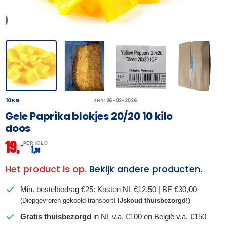
10 KG
THT: 26-02-2026
Gele Paprika blokjes 20/20 10 kilo
doos
19,
–
PER KILO
1,
90
Het product is op.
Bekijk andere producten.
Min. bestelbedrag €25: Kosten NL €12,50 | BE €30,00
(Diepgevroren gekoeld transport!
IJskoud thuisbezorgd!
)
Gratis thuisbezorgd
in NL v.a. €100 en België v.a. €150