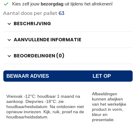
Kies zelf jouw
bezorgdag
uit tijdens het afrekenen!
Aantal doos per pallet
63
BESCHRIJVING
AANVULLENDE INFORMATIE
BEOORDELINGEN (0)
BEWAAR ADVIES
LET OP
Afbeeldingen
Vriesvak -12°C: houdbaar 1 maand na
kunnen afwijken
aankoop. Diepvries -18°C: zie
van het werkelijke
houdbaarheidsdatum. Na ontdooien niet
product in vorm,
opnieuw invriezen. Kijk, ruik, proef na de
kleur en
houdbaarheidsdatum.
presentatie.