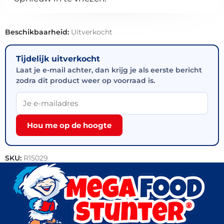
Beschikbaarheid:
Uitverkocht
Tijdelijk uitverkocht
Laat je e-mail achter, dan krijg je als eerste bericht
zodra dit product weer op voorraad is.
Hou me op de hoogte
SKU:
R15029
Categorieën:
Groente
,
Groente en fruit