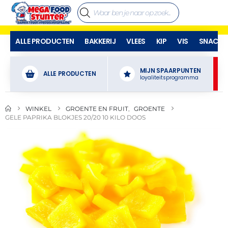
ALLE PRODUCTEN
BAKKERIJ
VLEES
KIP
VIS
SNACKS
MIJN SPAARPUNTEN
ALLE PRODUCTEN
loyaliteitsprogramma
WINKEL
GROENTE EN FRUIT
,
GROENTE
GELE PAPRIKA BLOKJES 20/20 10 KILO DOOS