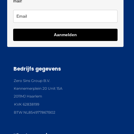
mail!
Aanmelden
Bedrijfs gegevens
Zero Sins Group B.V.
Kennemerplein 20 Unit 15A
2011MJ Haarlem
KVK 62838199
BTW NL854977867B02