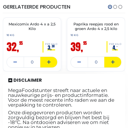
GERELATEERDE PRODUCTEN
THT:
THT:
31-
31-
05-
03-
2028
2028
Mexicomix Ardo 4 x a 2,5
Paprika reepjes rood en
✓ VAST ASSORTIMENT
✓ VAST ASSORTIMENT
Kilo
groen Ardo 4 x 2,5 kilo
10 KG
10 KG
32,
39,
95
95
PER KILO
PER KILO
3,
4,
30
–
DISCLAIMER
MegaFoodstunter streeft naar actuele en
nauwkeurige prijs- en productinformatie.
Voor de meest recente info raden we aan de
verpakking te controleren.
Onze diepgevroren producten worden
zorgvuldig bezorgd en blijven het best bij
-18°C. Na ontdooien adviseren we om niet
opnieuw in te vriezen.