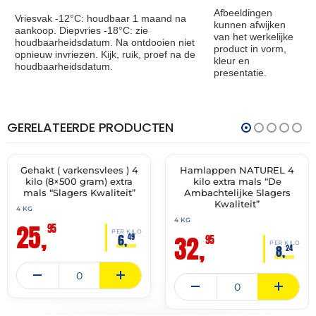
Afbeeldingen
Vriesvak -12°C: houdbaar 1 maand na
kunnen afwijken
aankoop. Diepvries -18°C: zie
van het werkelijke
houdbaarheidsdatum. Na ontdooien niet
product in vorm,
opnieuw invriezen. Kijk, ruik, proef na de
kleur en
houdbaarheidsdatum.
presentatie.
GERELATEERDE PRODUCTEN
THT:
THT:
13-
14-
07-
07-
2027
2027
Gehakt ( varkensvlees ) 4
Hamlappen NATUREL 4
✓ VAST ASSORTIMENT
✓ VAST ASSORTIMENT
kilo (8×500 gram) extra
kilo extra mals “De
mals “Slagers Kwaliteit”
Ambachtelijke Slagers
Kwaliteit”
4 KG
4 KG
25,
95
PER KILO
32,
6,
49
95
PER KILO
8,
24