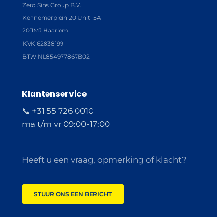
Zero Sins Group B.V.
Kennemerplein 20 Unit 15A
2011MJ Haarlem
KVK 62838199
BTW NL854977867B02
Klantenservice
📞 +31 55 726 0010
ma t/m vr 09:00-17:00
Heeft u een vraag, opmerking of klacht?
STUUR ONS EEN BERICHT