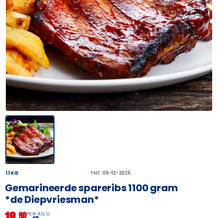
1.1 KG
THT: 09-12-2025
Gemarineerde spareribs 1100 gram
*de Diepvriesman*
18,
90
PER KILO