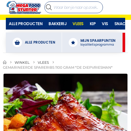
ALLE PRODUCTEN
BAKKERIJ
VLEES
KIP
VIS
SNACKS
MIJN SPAARPUNTEN
ALLE PRODUCTEN
loyaliteitsprogramma
WINKEL
VLEES
GEMARINEERDE SPARERIBS 1100 GRAM *DE DIEPVRIESMAN*