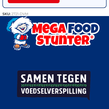
SKU:
2721-DVM
Categorie:
Vlees