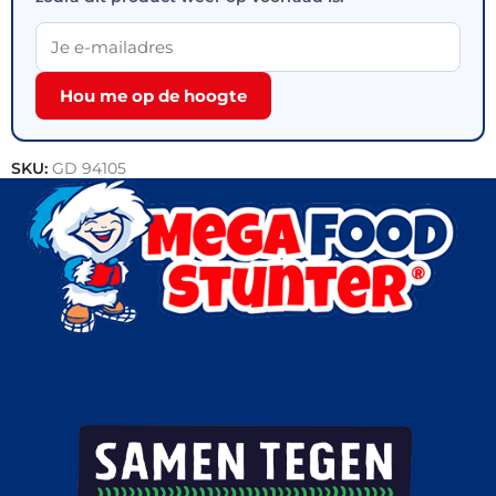
Hou me op de hoogte
SKU:
GD 94105
Categorieën:
Donuts
,
Outlet
,
Patisserie