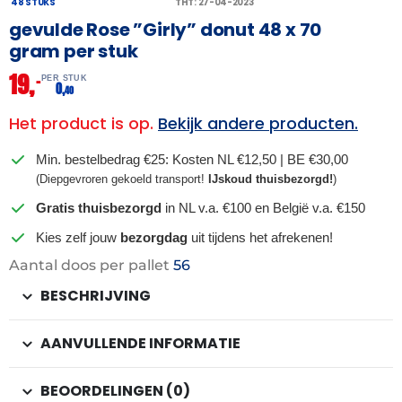
48 STUKS
THT: 27-04-2023
gevulde Rose ”Girly” donut 48 x 70
gram per stuk
19,
–
PER STUK
0,
40
Het product is op.
Bekijk andere producten.
Min. bestelbedrag €25: Kosten NL €12,50 | BE €30,00
(Diepgevroren gekoeld transport!
IJskoud thuisbezorgd!
)
Gratis thuisbezorgd
in NL v.a. €100 en België v.a. €150
Kies zelf jouw
bezorgdag
uit tijdens het afrekenen!
Aantal doos per pallet
56
BESCHRIJVING
AANVULLENDE INFORMATIE
BEOORDELINGEN (0)