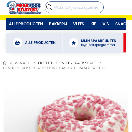
ALLE PRODUCTEN
BAKKERIJ
VLEES
KIP
VIS
SNACKS
MIJN SPAARPUNTEN
ALLE PRODUCTEN
loyaliteitsprogramma
WINKEL
OUTLET
,
DONUTS
,
PATISSERIE
GEVULDE ROSE ”GIRLY” DONUT 48 X 70 GRAM PER STUK