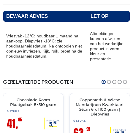
BEWAAR ADVIES
LET OP
Afbeeldingen
Vriesvak -12°C: houdbaar 1 maand na
kunnen afwijken
aankoop. Diepvries -18°C: zie
van het werkelijke
houdbaarheidsdatum. Na ontdooien niet
product in vorm,
opnieuw invriezen. Kijk, ruik, proef na de
kleur en
houdbaarheidsdatum.
presentatie.
GERELATEERDE PRODUCTEN
THT:
THT:
30-
30-
11-
11-
2027
2027
Chocolade Room
Coppenrath & Wiese
✓ VAST ASSORTIMENT
✓ VAST ASSORTIMENT
Plaatgebak 8×510 gram
Mandarijnen Kwarktaart
26cm 6 x 1100 gram |
8 STUKS
Diepvries
41,
95
6 STUKS
PER STUK
5,
24
63,
95
PER STUK
66