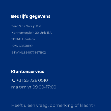
Bedrijfs gegevens
Zero Sins Group B.V.
Kennemerplein 20 Unit 15A
2011MJ Haarlem
KVK 62838199
BTW NL854977867B02
Klantenservice
📞 +31 55 726 0010
ma t/m vr 09:00-17:00
Heeft u een vraag, opmerking of klacht?