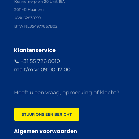
Kennemerplein 20 Unit 15A
2011MJ Haarlem
KVK 62838199
BTW NL854977867B02
Klantenservice
📞 +31 55 726 0010
ma t/m vr 09:00-17:00
Heeft u een vraag, opmerking of klacht?
STUUR ONS EEN BERICHT
Algemen voorwaarden