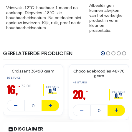
Afbeeldingen
Vriesvak -12°C: houdbaar 1 maand na
kunnen afwijken
aankoop. Diepvries -18°C: zie
van het werkelijke
houdbaarheidsdatum. Na ontdooien niet
product in vorm,
opnieuw invriezen. Kijk, ruik, proef na de
kleur en
houdbaarheidsdatum.
presentatie.
GERELATEERDE PRODUCTEN
THT:
THT:
30-
31-
06-
07-
2027
2027
Croissant 36×90 gram
Chocoladebroodjes 48×70
🔥 OP=OP
🔥 OP=OP
gram
36 STUKS
48 STUKS
16,
–
32,00
PER STUK
20,
0,
44
–
PER STUK
0,
42
DISCLAIMER