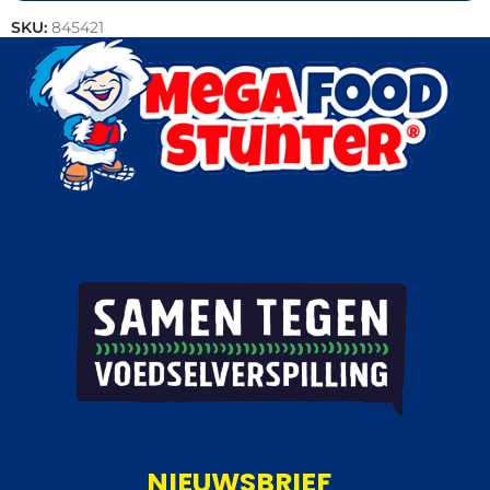
SKU:
845421
Categorieën:
Bakkerij
,
Croissants
NIEUWSBRIEF