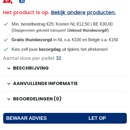
0,
27
Het product is op.
Bekijk andere producten.
Min. bestelbedrag €25: Kosten NL €12,50 | BE €30,00
(Diepgevroren gekoeld transport!
IJskoud thuisbezorgd!
)
Gratis thuisbezorgd
in NL v.a. €100 en België v.a. €150
Kies zelf jouw
bezorgdag
uit tijdens het afrekenen!
Aantal doos per pallet
32
BESCHRIJVING
AANVULLENDE INFORMATIE
BEOORDELINGEN (0)
BEWAAR ADVIES
LET OP