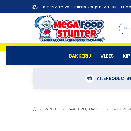
Bestel v.a. €25 · Gratis bezorgd NL v.a. 100,- | BE v.a
BAKKERIJ
VLEES
KIP
ALLE PRODUCTE
WINKEL
BAKKERIJ
,
BROOD
KAISERBR