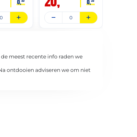
20,
14,
0,
0,
53
33
 de meest recente info raden we
 Na ontdooien adviseren we om niet