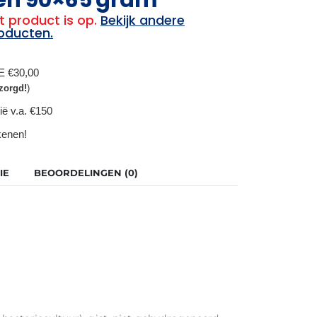
t product is op.
Bekijk andere
oducten.
BE €30,00
zorgd!
)
ië v.a. €150
ekenen!
IE
BEOORDELINGEN (0)