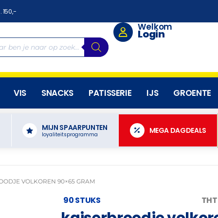
. 150,-
Welkom
Login
VIS
SNACKS
PATISSERIE
IJS
GROENTE
MIJN SPAARPUNTEN
N
MEGA DAGDEALS
loyaliteitsprogramma
OODJE VOLKOREN 90×65 GRAM
90 STUKS
THT
kaiserbroodje volko