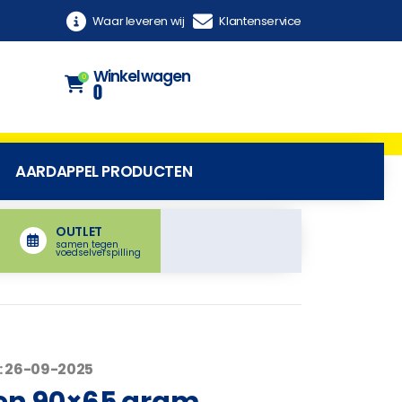
Waar leveren wij
Klantenservice
Winkelwagen
0
0
AARDAPPEL PRODUCTEN
OUTLET
samen tegen
voedselverspilling
: 26-09-2025
ren 90×65 gram