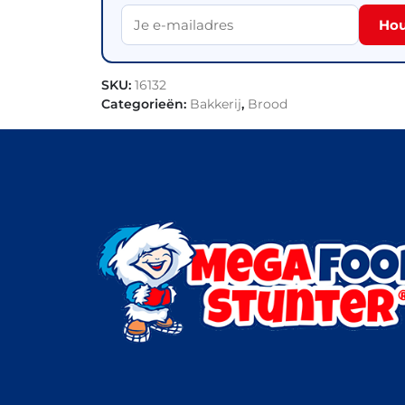
Hou
SKU:
16132
Categorieën:
Bakkerij
,
Brood