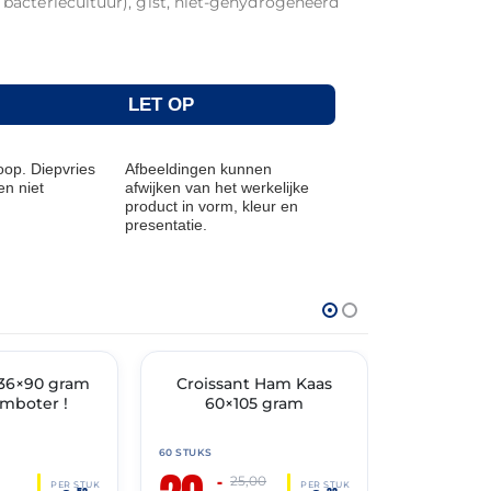
bacteriecultuur), gist, niet-gehydrogeneerd
LET OP
op. Diepvries
Afbeeldingen kunnen
n niet
afwijken van het werkelijke
product in vorm, kleur en
presentatie.
THT: 25-10-2026
THT: 19-06-202
 36×90 gram
🔥 OP=OP
Croissant Ham Kaas
Oerbrood
🔥 OP=OP
omboter !
60×105 gram
60 STUKS
10 STUKS
90
–
25,00
PER STUK
PER STUK