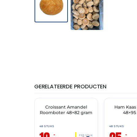
GERELATEERDE PRODUCTEN
THT: 30-04-2027
THT: 30-06-2027
🔥 OP=OP
Croissant Amandel
🔥 OP=OP
Ham Kaas 
Roomboter 48×82 gram
48×95
48 STUKS
48 STUKS
–
–
PER STUK