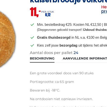
He
11,
–
pr
PER STUK
0,
12
Min. bestelbedrag €25: Kosten NL €12,50 | 
(Diepgevroren gekoeld transport!
IJskoud thuisbe
Gratis thuisbezorgd
in NL v.a. €100 en Belg
Kies zelf jouw
bezorgdag
uit tijdens het afr
Aantal doos per pallet
24
BESCHRIJVING
AANVULLENDE INFORMAT
Een grote voordeel doos van 90 stuks
Portiegrootte: ca 65 gram
Bewaren bij -18°C.
Na ontdooien niet opnieuw invriezen.