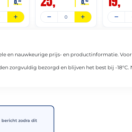
25,
19,
0,
0,
52
42
le en nauwkeurige prijs- en productinformatie. Voor
n zorgvuldig bezorgd en blijven het best bij -18°C.
e bericht zodra dit