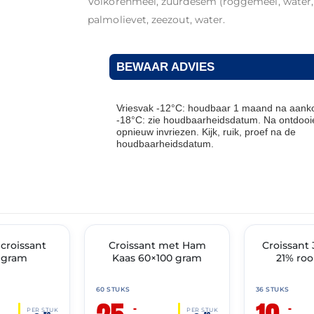
Volkorenmeel, zuurdesem (roggemeel, water, 
palmolievet, zeezout, water.
BEWAAR ADVIES
Vriesvak -12°C: houdbaar 1 maand na aanko
-18°C: zie houdbaarheidsdatum. Na ontdooie
opnieuw invriezen. Kijk, ruik, proef na de
houdbaarheidsdatum.
THT: 31-10-2026
THT: 31-03-2027
croissant
🔥 OP=OP
Croissant met Ham
🔥 OP=OP
Croissant
 gram
Kaas 60×100 gram
21% ro
60 STUKS
36 STUKS
–
–
PER STUK
PER STUK