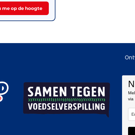
 me op de hoogte
Ont
N
Mel
via