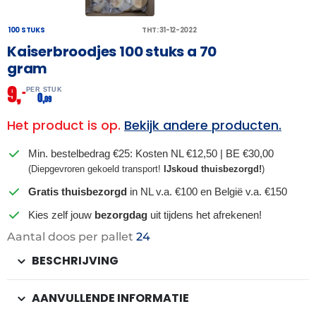
100 STUKS
THT: 31-12-2022
Kaiserbroodjes 100 stuks a 70
gram
9,
–
PER STUK
0,
09
Het product is op.
Bekijk andere producten.
Min. bestelbedrag €25: Kosten NL €12,50 | BE €30,00
(Diepgevroren gekoeld transport!
IJskoud thuisbezorgd!
)
Gratis thuisbezorgd
in NL v.a. €100 en België v.a. €150
Kies zelf jouw
bezorgdag
uit tijdens het afrekenen!
Aantal doos per pallet
24
BESCHRIJVING
AANVULLENDE INFORMATIE