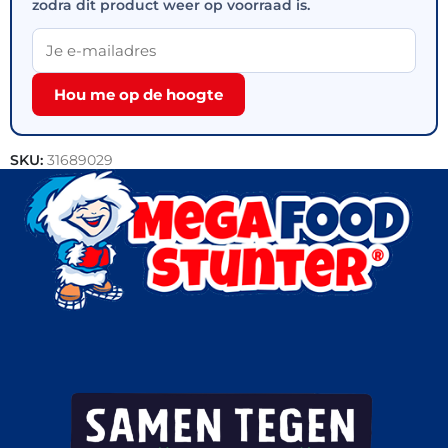
zodra dit product weer op voorraad is.
Hou me op de hoogte
SKU:
31689029
Categorieën:
Bakkerij
,
Outlet