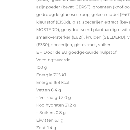
azijnpoeder (bevat GERST), groenten (knoflook
gedroogde glucosesiroop, geleermiddel (E407a
kleurstof (E150d), gist, specerijen extract (bev
MOSTERD), gehydroliseerd plantaardig eiwit (
smaakversterker (E621), kruiden (SELDERIJ), 
(E330), specerijen, gistextract, suiker
E = Door de EU goedgekeurde hulpstof
Voedingswaarde
100 g
Energie 705 kJ
Energie 168 kcal
Vetten 6.4 g
– Verzadigd 3.0 g
Koolhydraten 21.2 g
– Suikers 0.8 g
Eiwitten 6.1 g
Zout 1.4 g