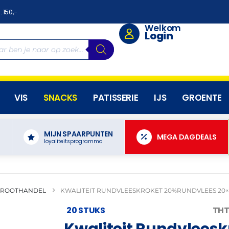
. 150,-
Welkom
Login
VIS
SNACKS
PATISSERIE
IJS
GROENTE
MIJN SPAARPUNTEN
N
MEGA DAGDEALS
loyaliteitsprogramma
GROOTHANDEL
KWALITEIT RUNDVLEESKROKET 20%RUNDVLEES 20
20 STUKS
THT
Kwaliteit Rundvleesk