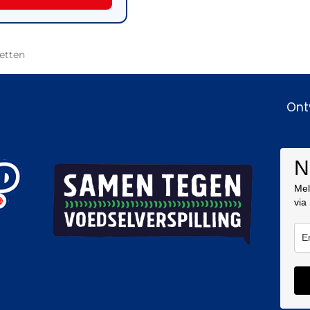
etten
Ont
N
Mel
via