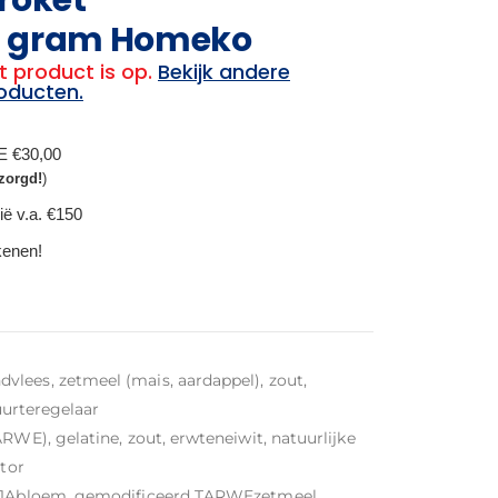
0 gram Homeko
t product is op.
Bekijk andere
oducten.
BE €30,00
zorgd!
)
ië v.a. €150
ekenen!
lees, zetmeel (mais, aardappel), zout,
zuurteregelaar
RWE), gelatine, zout, erwteneiwit, natuurlijke
ator
 SOJAbloem, gemodificeerd TARWEzetmeel,