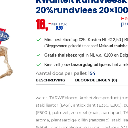
20%rundvlees 20×10
He
18,
–
pr
PER STUK
0,
90
Min. bestelbedrag €25: Kosten NL €12,50 | 
(Diepgevroren gekoeld transport!
IJskoud thuisbe
Gratis thuisbezorgd
in NL v.a. €100 en Belg
Kies zelf jouw
bezorgdag
uit tijdens het afr
Aantal doos per pallet
154
BESCHRIJVING
BEOORDELINGEN (0)
water, TARWEbloem, kroketvleesproduct (rundv
stabilisator (E451), antioxidant (E330, E300), 
(E500)), palmvet, zetmeel (mais, aardappel, TA
aroma, plantaardige oliën (raapzaad), stabilis
(E508), gecarameliseerde suiker, dextrose,