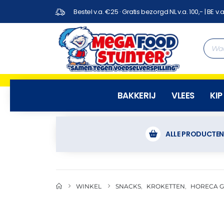
Bestel v.a. €25 · Gratis bezorgd NL v.a. 100,- | BE v.a
BAKKERIJ
VLEES
KIP
ALLE PRODUCTE
WINKEL
SNACKS
,
KROKETTEN
,
HORECA 