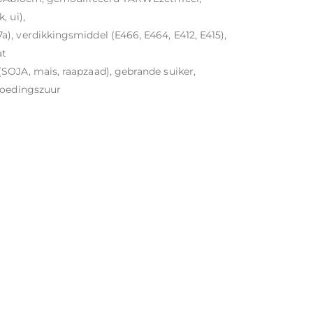
, ui),
), verdikkingsmiddel (E466, E464, E412, E415),
at
SOJA, mais, raapzaad), gebrande suiker,
voedingszuur