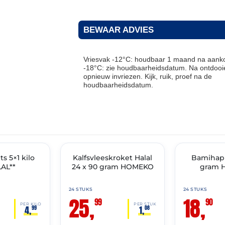
BEWAAR ADVIES
Vriesvak -12°C: houdbaar 1 maand na aanko
-18°C: zie houdbaarheidsdatum. Na ontdooie
opnieuw invriezen. Kijk, ruik, proef na de
houdbaarheidsdatum.
THT: 15-07-2027
THT: 22-10-2026
IMENT
s 5×1 kilo
✓ VAST ASSORTIMENT
Kalfsvleeskroket Halal
✓ VAST ASSOR
Bamihap
AL**
24 x 90 gram HOMEKO
gram 
24 STUKS
24 STUKS
25,
18,
99
90
PER KILO
PER STUK
4,
1,
99
08