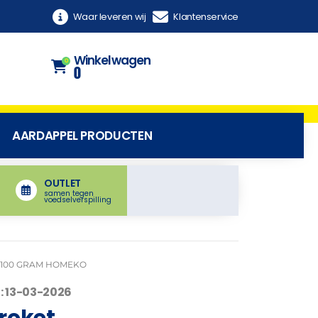
Waar leveren wij
Klantenservice
Winkelwagen
0
0
AARDAPPEL PRODUCTEN
OUTLET
samen tegen
voedselverspilling
×100 GRAM HOMEKO
: 13-03-2026
roket