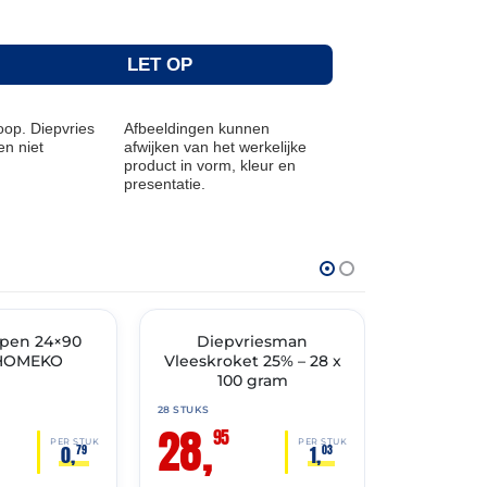
LET OP
op. Diepvries
Afbeeldingen kunnen
n niet
afwijken van het werkelijke
product in vorm, kleur en
presentatie.
THT: 30-04-2027
THT: 30-03-202
TIMENT
pen 24×90
✓ VAST ASSORTIMENT
Diepvriesman
✓ VAST ASSO
Diep
HOMEKO
Vleeskroket 25% – 28 x
KaasTenge
100 gram
– 60 
28 STUKS
60 STUKS
28,
34,
95
95
PER STUK
PER STUK
0,
1,
79
03