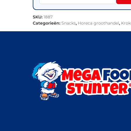
SKU:
1887
Categorieën:
Snacks
,
Horeca groothandel
,
Krok