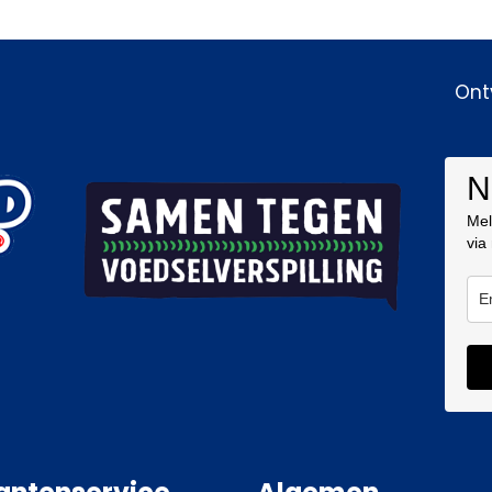
Ont
N
Mel
via