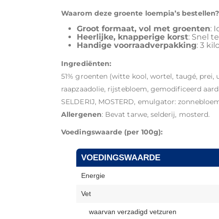
Waarom deze groente loempia’s bestellen?
Groot formaat, vol met groenten
: 
Heerlijke, knapperige korst
: Snel t
Handige voorraadverpakking
: 3 ki
Ingrediënten:
51% groenten (witte kool, wortel, taugé, prei
raapzaadolie, rijstebloem, gemodificeerd aarda
SELDERIJ, MOSTERD, emulgator: zonnebloemle
Allergenen
: Bevat tarwe, selderij, mosterd.
Voedingswaarde (per 100g):
VOEDINGSWAARDE
Energie
Vet
waarvan verzadigd vetzuren