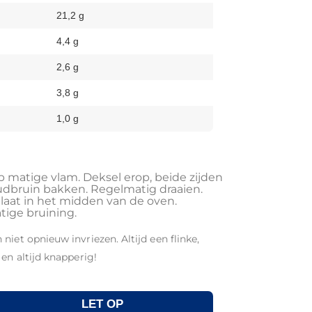
21,2 g
4,4 g
2,6 g
3,8 g
1,0 g
op matige vlam. Deksel erop, beide zijden
udbruin bakken. Regelmatig draaien.
plaat in het midden van de oven.
tige bruining.
niet opnieuw invriezen. Altijd een flinke,
en altijd knapperig!
LET OP