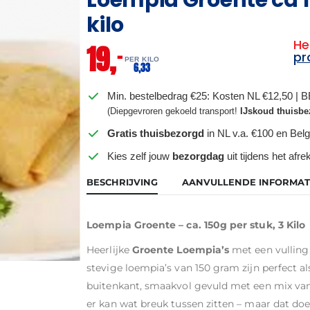
kilo
He
19,
–
pr
PER KILO
6,
33
Min. bestelbedrag €25: Kosten NL €12,50 | 
(Diepgevroren gekoeld transport!
IJskoud thuisbe
Gratis thuisbezorgd
in NL v.a. €100 en Belg
Kies zelf jouw
bezorgdag
uit tijdens het afr
BESCHRIJVING
AANVULLENDE INFORMAT
Loempia Groente – ca. 150g per stuk, 3 Kilo
Heerlijke
Groente Loempia’s
met een vulling 
stevige loempia’s van 150 gram zijn perfect al
buitenkant, smaakvol gevuld met een mix van w
er kan wat breuk tussen zitten – maar dat doe