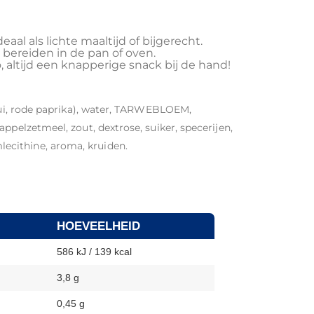
Ideaal als lichte maaltijd of bijgerecht.
e bereiden in de pan of oven.
lo, altijd een knapperige snack bij de hand!
, ui, rode paprika), water, TARWEBLOEM,
ppelzetmeel, zout, dextrose, suiker, specerijen,
cithine, aroma, kruiden.
HOEVEELHEID
586 kJ / 139 kcal
3,8 g
0,45 g