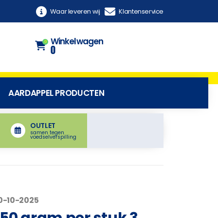
Waar leveren wij
Klantenservice
Winkelwagen
0
0
AARDAPPEL PRODUCTEN
OUTLET
samen tegen
voedselverspilling
10-10-2025
50 gram per stuk 3