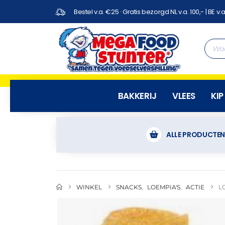
Bestel v.a. €25 · Gratis bezorgd NL v.a. 100,- | BE v.a
BAKKERIJ
VLEES
KIP
ALLE PRODUCTE
WINKEL
SNACKS
,
LOEMPIA'S
,
ACTIE
L