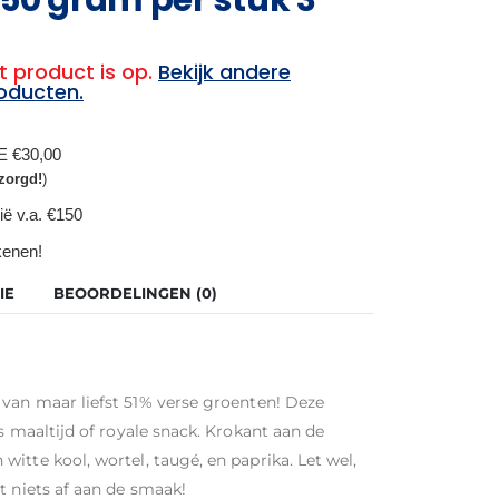
t product is op.
Bekijk andere
oducten.
BE €30,00
zorgd!
)
ië v.a. €150
ekenen!
IE
BEOORDELINGEN (0)
van maar liefst 51% verse groenten! Deze
s maaltijd of royale snack. Krokant aan de
itte kool, wortel, taugé, en paprika. Let wel,
t niets af aan de smaak!