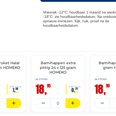
Vriesvak -12°C: houdbaar 1 maand na aanko
-18°C: zie houdbaarheidsdatum. Na ontdooie
opnieuw invriezen. Kijk, ruik, proef na de
houdbaarheidsdatum.
THT: 07-07-2027
THT: 22-10-2026
IMENT
roket Halal
✓ VAST ASSORTIMENT
Bamihappen extra
✓ VAST ASSOR
Bamihap
ram HOMEKO
pittig 24 x 125 gram
gram 
HOMEKO
24 STUKS
24 STUKS
18,
18,
95
90
PER STUK
PER STUK
1,
0,
08
79