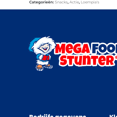
Categorieën:
Snacks
,
Actie
,
Loempia's