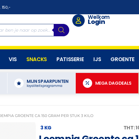
. 150,-
Welkom
Login
VIS
SNACKS
PATISSERIE
IJS
GROENTE
MIJN SPAARPUNTEN
N
MEGA DAGDEALS
loyaliteitsprogramma
OEMPIA GROENTE CA 150 GRAM PER STUK 3 KILO
3 KG
THT: 
Loempia Groente ca 1