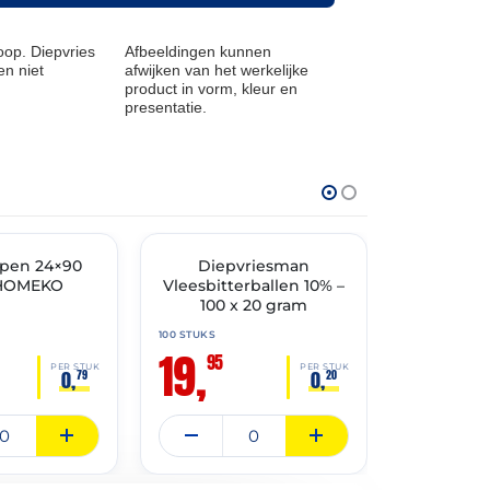
op. Diepvries
Afbeeldingen kunnen
n niet
afwijken van het werkelijke
product in vorm, kleur en
presentatie.
THT: 30-04-2027
THT: 30-04-20
TIMENT
pen 24×90
✓ VAST ASSORTIMENT
Diepvriesman
✓ VAST ASSO
Diep
HOMEKO
Vleesbitterballen 10% –
Vleesbitt
100 x 20 gram
100 
Diep
100 STUKS
19,
100 STUKS
95
24,
PER STUK
PER STUK
0,
0,
79
20
95