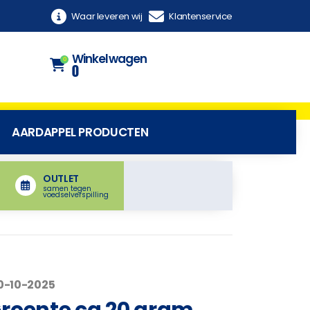
Waar leveren wij
Klantenservice
Winkelwagen
0
0
AARDAPPEL PRODUCTEN
OUTLET
samen tegen
voedselverspilling
10-10-2025
Groente ca 20 gram