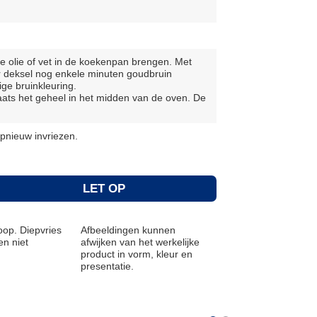
je olie of vet in de koekenpan brengen. Met
r deksel nog enkele minuten goudbruin
ge bruinkleuring.
aats het geheel in het midden van de oven. De
pnieuw invriezen.
LET OP
op. Diepvries
Afbeeldingen kunnen
n niet
afwijken van het werkelijke
product in vorm, kleur en
presentatie.