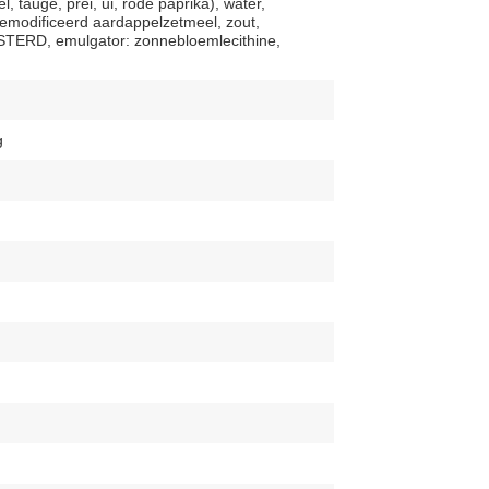
, taugé, prei, ui, rode paprika), water,
modificeerd aardappelzetmeel, zout,
OSTERD, emulgator: zonnebloemlecithine,
g