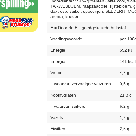
Ingrediënten: 51% groenten (witte kool, wortel
TARWEBLOEM, raapzaadolie, rijstebloem, ge
dextrose, suiker, specerijen, SELDERIJ, M
aroma, kruiden.
E = Door de EU goedgekeurde hulpstof
Voedingswaarde
per 100
Energie
592 kJ
Energie
141 kcal
Vetten
4,7 g
– waarvan verzadigde vetzuren
0,5 g
Koolhydraten
21,3 g
– waarvan suikers
6,2 g
Vezels
1,7 g
Eiwitten
2,5 g