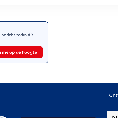
e bericht zodra dit
 me op de hoogte
Ont