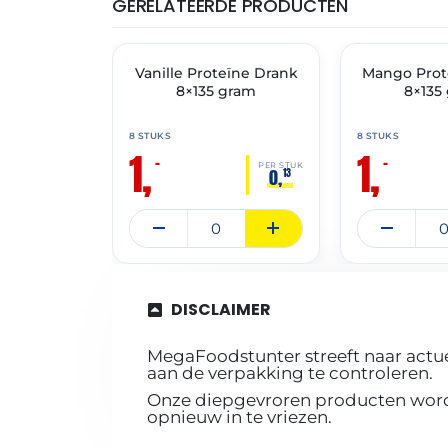
GERELATEERDE PRODUCTEN
THT: 31-05-2026
THT: 31-05-2026
Vanille Proteïne Drank
🔥 OP=OP
Mango Prot
🔥 OP=OP
8×135 gram
8×135
8 STUKS
8 STUKS
1,
1,
–
–
PER STUK
0,
13
DISCLAIMER
MegaFoodstunter streeft naar actue
aan de verpakking te controleren.
Onze diepgevroren producten worde
opnieuw in te vriezen.