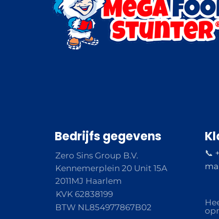
Bedrijfs gegevens
Kl
📞 
Zero Sins Group B.V.
ma 
Kennemerplein 20 Unit 15A
2011MJ Haarlem
KVK 62838199
Hee
BTW NL854977867B02
opm