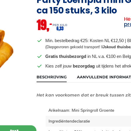
ca 150 stuks, 3 kilo
He
19,
–
pr
PER KILO
6,
33
Min. bestelbedrag €25: Kosten NL €12,50 | 
(Diepgevroren gekoeld transport!
IJskoud thuisbe
Gratis thuisbezorgd
in NL v.a. €100 en Belg
Kies zelf jouw
bezorgdag
uit tijdens het afr
BESCHRIJVING
AANVULLENDE INFORMAT
Het kan voorkomen dat er breuk tussen zit
Arikelnaam: Mini Springroll Groente
Ingrediëntendeclaratie