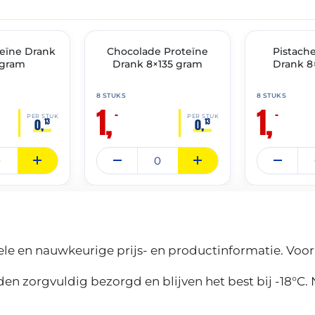
THT: 31-05-2026
THT: 31-05-2026
eïne Drank
🔥 OP=OP
Chocolade Proteïne
🔥 OP=OP
Pistach
 gram
Drank 8×135 gram
Drank 8
8 STUKS
8 STUKS
1,
1,
–
–
PER STUK
PER STUK
0,
0,
13
13
le en nauwkeurige prijs- en productinformatie. Voor
n zorgvuldig bezorgd en blijven het best bij -18°C.