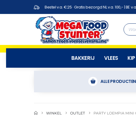
Bestel v.a. €25 · Gratis bezorgd NL v.a. 100,- | BE v.a
BAKKERIJ
VLEES
KIP
ALLE PRODUCTE
WINKEL
OUTLET
PARTY LOEMPIA MINI 