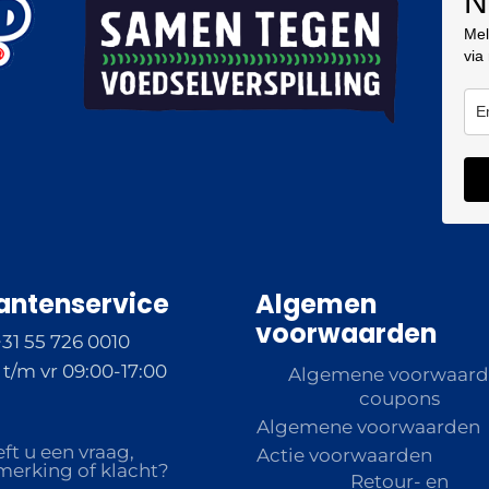
N
Mel
via
antenservice
Algemen
voorwaarden
+31 55 726 0010
t/m vr 09:00-17:00
Algemene voorwaar
coupons
Algemene voorwaarden
ft u een vraag,
Actie voorwaarden
erking of klacht?
Retour- en