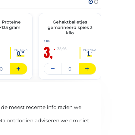
THT: 02-07-2026
THT: 21-02-202
e Proteïne
🔥 OP=OP
Gehaktballetjes
🔥 OP=OP
Luxe 
×135 gram
gemarineerd spies 3
Bitterball
kilo
ca 85 bit
gram
3 KG
3,
3 KG
–
35,95
3,
PER STUK
PER KILO
0,
1,
13
–
–
9,00
 de meest recente info raden we
 Na ontdooien adviseren we om niet