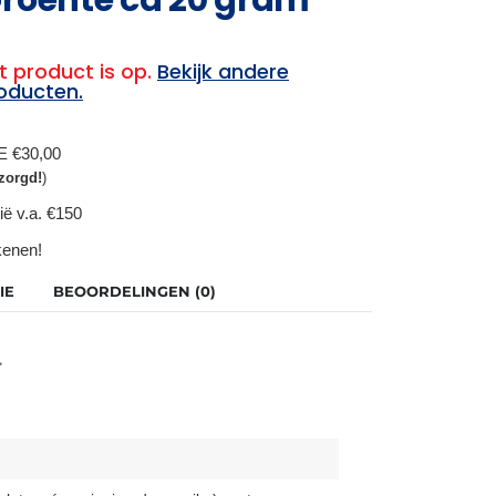
t product is op.
Bekijk andere
oducten.
BE €30,00
zorgd!
)
ië v.a. €150
ekenen!
IE
BEOORDELINGEN (0)
.