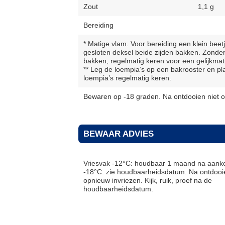
Zout
1,1 g
Bereiding
* Matige vlam. Voor bereiding een klein beet
gesloten deksel beide zijden bakken. Zonde
bakken, regelmatig keren voor een gelijkmati
** Leg de loempia’s op een bakrooster en pl
loempia’s regelmatig keren.
Bewaren op -18 graden. Na ontdooien niet o
BEWAAR ADVIES
Vriesvak -12°C: houdbaar 1 maand na aanko
-18°C: zie houdbaarheidsdatum. Na ontdooie
opnieuw invriezen. Kijk, ruik, proef na de
houdbaarheidsdatum.