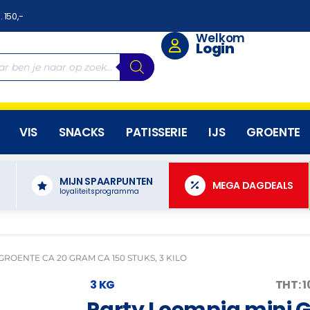
. 150,-
Welkom
Login
VIS
SNACKS
PATISSERIE
IJS
GROENTE
MIJN SPAARPUNTEN
N
MEGA DAGDEALS
loyaliteitsprogramma
GROENTE CA 20 GRAM CA 150 STUKS, 3 KILO
3 KG
THT: 
Party Loempia mini 