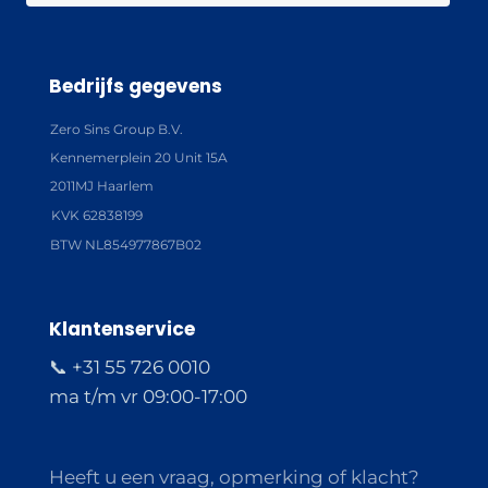
Bedrijfs gegevens
Zero Sins Group B.V.
Kennemerplein 20 Unit 15A
2011MJ Haarlem
KVK 62838199
BTW NL854977867B02
Klantenservice
📞 +31 55 726 0010
ma t/m vr 09:00-17:00
Heeft u een vraag, opmerking of klacht?