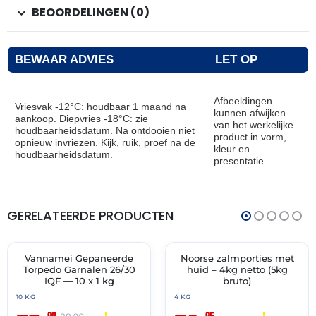
BEOORDELINGEN (0)
BEWAAR ADVIES
LET OP
Afbeeldingen
Vriesvak -12°C: houdbaar 1 maand na
kunnen afwijken
aankoop. Diepvries -18°C: zie
van het werkelijke
houdbaarheidsdatum. Na ontdooien niet
product in vorm,
opnieuw invriezen. Kijk, ruik, proef na de
kleur en
houdbaarheidsdatum.
presentatie.
GERELATEERDE PRODUCTEN
THT:
THT:
24-
30-
08-
06-
2026
2028
Vannamei Gepaneerde
Noorse zalmporties met
🔥 OP=OP
✓ VAST ASSORTIMENT
Torpedo Garnalen 26/30
huid – 4kg netto (5kg
IQF — 10 x 1 kg
bruto)
10 KG
4 KG