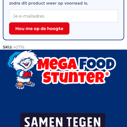
zodra dit product weer op voorraad is.
Hou me op de hoogte
SKU:
42716
Categorie:
Vis