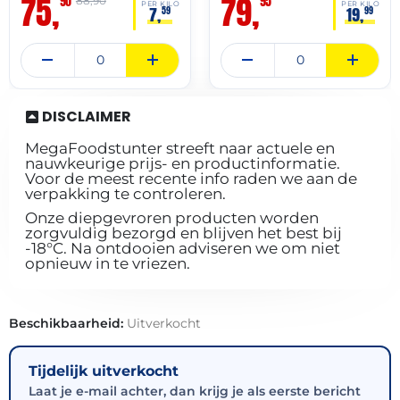
75,
79,
90
95
88,90
PER KILO
PER KILO
7,
19,
59
99
DISCLAIMER
MegaFoodstunter streeft naar actuele en
nauwkeurige prijs- en productinformatie.
Voor de meest recente info raden we aan de
verpakking te controleren.
Onze diepgevroren producten worden
zorgvuldig bezorgd en blijven het best bij
-18°C. Na ontdooien adviseren we om niet
opnieuw in te vriezen.
Beschikbaarheid:
Uitverkocht
Tijdelijk uitverkocht
Laat je e-mail achter, dan krijg je als eerste bericht