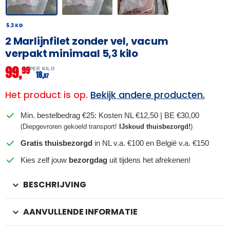
5.3 KG
2 Marlijnfilet zonder vel, vacum
verpakt minimaal 5,3 kilo
99,
99
PER KILO
18,
87
Het product is op.
Bekijk andere producten.
Min. bestelbedrag €25: Kosten NL €12,50 | BE €30,00
(Diepgevroren gekoeld transport!
IJskoud thuisbezorgd!
)
Gratis thuisbezorgd
in NL v.a. €100 en België v.a. €150
Kies zelf jouw
bezorgdag
uit tijdens het afrekenen!
BESCHRIJVING
AANVULLENDE INFORMATIE