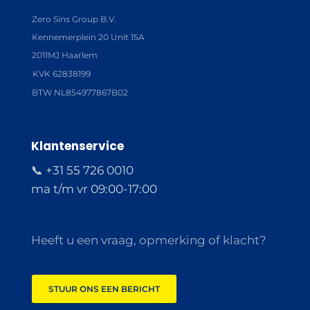
Zero Sins Group B.V.
Kennemerplein 20 Unit 15A
2011MJ Haarlem
KVK 62838199
BTW NL854977867B02
Klantenservice
📞 +31 55 726 0010
ma t/m vr 09:00-17:00
Heeft u een vraag, opmerking of klacht?
STUUR ONS EEN BERICHT