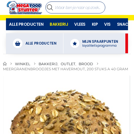
ALLE PRODUCTEN
BAKKERIJ
VLEES
KIP
VIS
SNACKS
MIJN SPAARPUNTEN
ALLE PRODUCTEN
loyaliteitsprogramma
WINKEL
BAKKERIJ
,
OUTLET
,
BROOD
MEERGRANENBROODJES MET HAVERMOUT, 200 STUKS A 40 GRAM