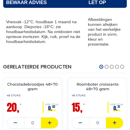
BEWAAR ADVIES
LET OP
Afbeeldingen
Vriesvak -12°C: houdbaar 1 maand na
kunnen afwijken
aankoop. Diepvries -18°C: zie
van het werkelijke
houdbaarheidsdatum. Na ontdooien niet
product in vorm,
opnieuw invriezen. Kijk, ruik, proef na de
kleur en
houdbaarheidsdatum.
presentatie.
GERELATEERDE PRODUCTEN
THT:
THT:
31-
28-
07-
02-
2027
2027
Chocoladebroodjes 48×70
Roomboter croissants
🔥 OP=OP
🔥 OP=OP
gram
48×70 gram
48 STUKS
48 STUKS
20,
15,
–
–
PER STUK
PER STUK
0,
0,
42
31