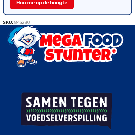
Hou me op de hoogte
SKU:
845280
Categorieën:
Bakkerij
,
Brood
,
Outlet