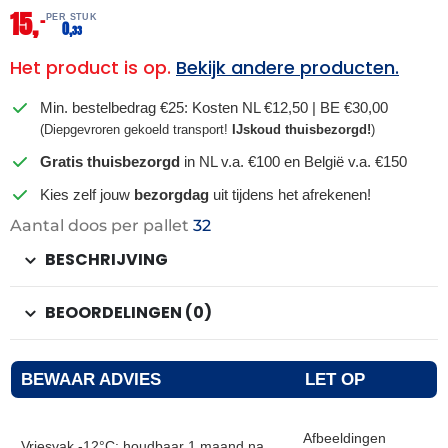
15,
–
PER STUK
0,
33
Het product is op.
Bekijk andere producten.
Min. bestelbedrag €25: Kosten NL €12,50 | BE €30,00
(Diepgevroren gekoeld transport!
IJskoud thuisbezorgd!
)
Gratis thuisbezorgd
in NL v.a. €100 en België v.a. €150
Kies zelf jouw
bezorgdag
uit tijdens het afrekenen!
Aantal doos per pallet
32
BESCHRIJVING
BEOORDELINGEN (0)
BEWAAR ADVIES
LET OP
Afbeeldingen
Vriesvak -12°C: houdbaar 1 maand na