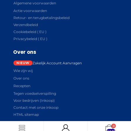
Algemene voorwaarden
Actie voorwaarden
Retour- en terugbetalingsbeleid
Verzendbeleid
Cookiebeleid ( EU )
Privacybeleid ( EU )
Over ons
Zakelijk Account Aanvragen
Wie zijn wij
Over ons
Recepten
Tegen voedselverspilling
Voor bedrijven (Inkoop)
Contact met onze inkoop
HTML sitemap
0