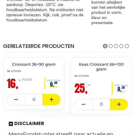
kunnen afwijken
aankoop. Diepvries -18°C: zie
van het werkelijke
houdbaarheidsdatum. Na ontdooien niet
product in vorm,
opnieuw invriezen. Kijk, ruik, proef na de
kleur en
houdbaarheidsdatum.
presentatie.
GERELATEERDE PRODUCTEN
THT:
THT:
30-
31-
06-
07-
2027
2027
Croissant 36×90 gram
Kaas Croissant 66×100
🔥 OP=OP
🔥 OP=OP
gram
36 STUKS
66 STUKS
16,
–
32,00
PER STUK
25,
0,
44
–
PER STUK
0,
38
DISCLAIMER
MegaFoodstunter streeft naar actuele en