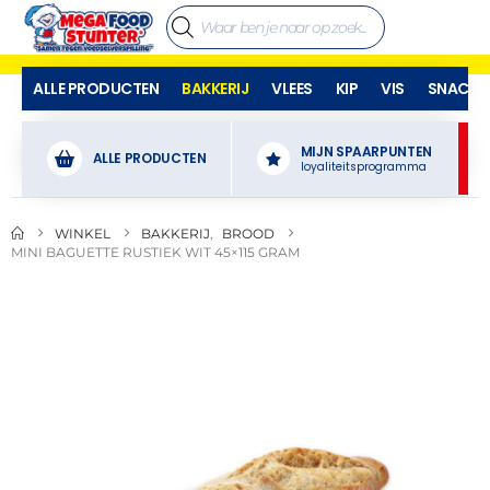
ALLE PRODUCTEN
BAKKERIJ
VLEES
KIP
VIS
SNACKS
MIJN SPAARPUNTEN
ALLE PRODUCTEN
loyaliteitsprogramma
WINKEL
BAKKERIJ
,
BROOD
MINI BAGUETTE RUSTIEK WIT 45×115 GRAM