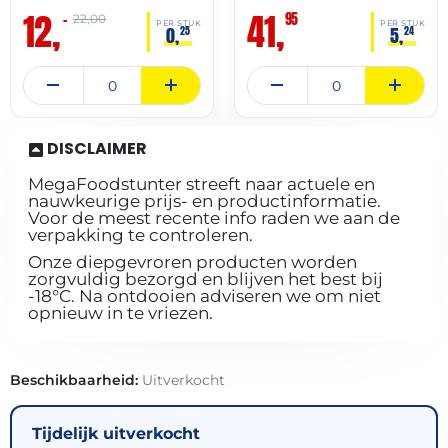
12,
41,
95
–
22,00
PER STUK
PER STUK
0,
5,
25
24
DISCLAIMER
MegaFoodstunter streeft naar actuele en
nauwkeurige prijs- en productinformatie.
Voor de meest recente info raden we aan de
verpakking te controleren.
Onze diepgevroren producten worden
zorgvuldig bezorgd en blijven het best bij
-18°C. Na ontdooien adviseren we om niet
opnieuw in te vriezen.
Beschikbaarheid:
Uitverkocht
Tijdelijk uitverkocht