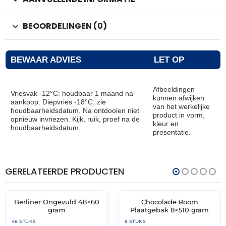
BEOORDELINGEN (0)
BEWAAR ADVIES
LET OP
Afbeeldingen
Vriesvak -12°C: houdbaar 1 maand na
kunnen afwijken
aankoop. Diepvries -18°C: zie
van het werkelijke
houdbaarheidsdatum. Na ontdooien niet
product in vorm,
opnieuw invriezen. Kijk, ruik, proef na de
kleur en
houdbaarheidsdatum.
presentatie.
GERELATEERDE PRODUCTEN
THT:
THT:
30-
30-
11-
11-
2026
2027
Berliner Ongevuld 48×60
Chocolade Room
🔥 OP=OP
✓ VAST ASSORTIMENT
gram
Plaatgebak 8×510 gram
48 STUKS
8 STUKS