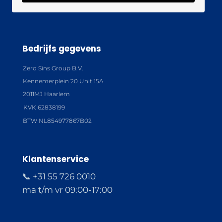
Bedrijfs gegevens
Zero Sins Group B.V.
Kennemerplein 20 Unit 15A
2011MJ Haarlem
KVK 62838199
BTW NL854977867B02
Klantenservice
📞 +31 55 726 0010
ma t/m vr 09:00-17:00