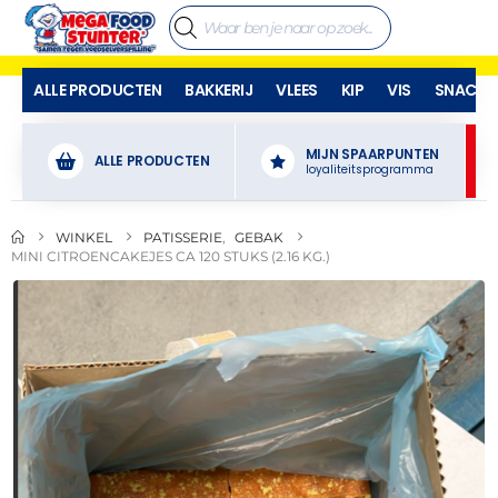
ALLE PRODUCTEN
BAKKERIJ
VLEES
KIP
VIS
SNACKS
MIJN SPAARPUNTEN
ALLE PRODUCTEN
loyaliteitsprogramma
WINKEL
PATISSERIE
,
GEBAK
MINI CITROENCAKEJES CA 120 STUKS (2.16 KG.)