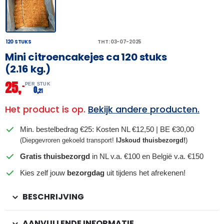
120 STUKS
THT: 03-07-2025
Mini citroencakejes ca 120 stuks
(2.16 kg.)
25,
–
PER STUK
0,
21
Het product is op.
Bekijk andere producten.
Min. bestelbedrag €25: Kosten NL €12,50 | BE €30,00
(Diepgevroren gekoeld transport!
IJskoud thuisbezorgd!
)
Gratis thuisbezorgd
in NL v.a. €100 en België v.a. €150
Kies zelf jouw
bezorgdag
uit tijdens het afrekenen!
BESCHRIJVING
AANVULLENDE INFORMATIE