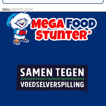
SKU:
200570-DVM
Categorieën:
Aardappel producten
,
Friet