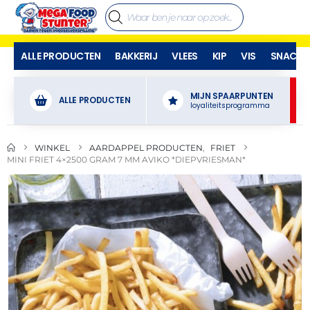
ALLE PRODUCTEN
BAKKERIJ
VLEES
KIP
VIS
SNACKS
MIJN SPAARPUNTEN
ALLE PRODUCTEN
loyaliteitsprogramma
WINKEL
AARDAPPEL PRODUCTEN
,
FRIET
MINI FRIET 4×2500 GRAM 7 MM AVIKO *DIEPVRIESMAN*