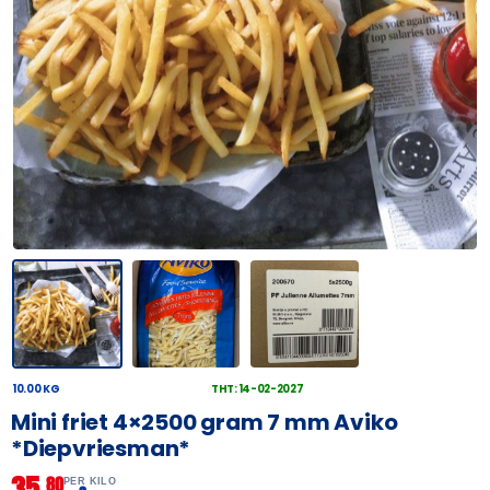
10.00 KG
THT: 14-02-2027
Mini friet 4×2500 gram 7 mm Aviko
*Diepvriesman*
35,
80
PER KILO