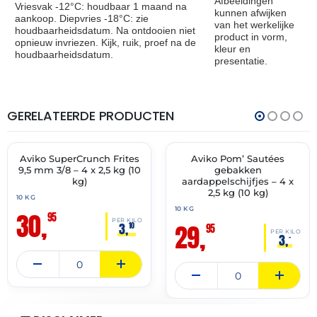
Afbeeldingen
Vriesvak -12°C: houdbaar 1 maand na
kunnen afwijken
aankoop. Diepvries -18°C: zie
van het werkelijke
houdbaarheidsdatum. Na ontdooien niet
product in vorm,
opnieuw invriezen. Kijk, ruik, proef na de
kleur en
houdbaarheidsdatum.
presentatie.
GERELATEERDE PRODUCTEN
THT:
THT:
16-
15-
07-
10-
2028
2027
Aviko SuperCrunch Frites
Aviko Pom’ Sautées
✓ VAST ASSORTIMENT
✓ VAST ASSORTIMENT
9,5 mm 3/8 – 4 x 2,5 kg (10
gebakken
kg)
aardappelschijfjes – 4 x
2,5 kg (10 kg)
10 KG
10 KG
30,
95
PER KILO
29,
3,
10
95
PER KILO
3,
–