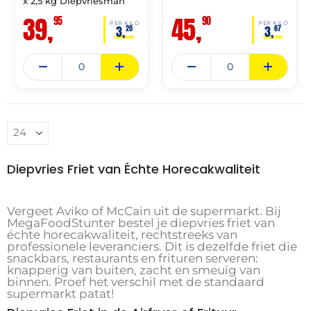
x 2,5 kg Diepvriesman
39,
45,
95
90
PER KILO
PER KILO
3,
3,
20
67
Diepvries Friet van Échte Horecakwaliteit
Vergeet Aviko of McCain uit de supermarkt. Bij
MegaFoodStunter bestel je diepvries friet van
échte horecakwaliteit, rechtstreeks van
professionele leveranciers. Dit is dezelfde friet die
snackbars, restaurants en frituren serveren:
knapperig van buiten, zacht en smeuïg van
binnen. Proef het verschil met de standaard
supermarkt patat!