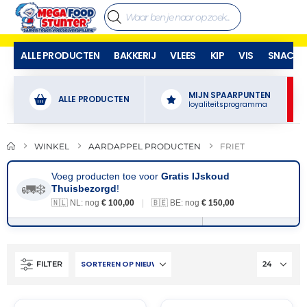
ALLE PRODUCTEN
BAKKERIJ
VLEES
KIP
VIS
SNACKS
MIJN SPAARPUNTEN
ALLE PRODUCTEN
loyaliteitsprogramma
WINKEL
AARDAPPEL PRODUCTEN
FRIET
Voeg producten toe voor
Gratis IJskoud
🚛❄️
Thuisbezorgd
!
🇳🇱 NL: nog
€ 100,00
|
🇧🇪 BE: nog
€ 150,00
FILTER
THT:
THT:
16-
29-
07-
04-
2028
2028