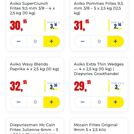
Aviko SuperCrunch
Aviko Pommes Frites 9,5
✓ VAST ASSORTIMENT
✓ VAST ASSORTIMENT
Frites 9,5 mm 3/8 – 4 x
mm 3/8 – 5 x 2,5 kg (12,5
2,5 kg (10 kg)
kg)
30,
31,
95
95
PER KILO
PER KILO
3,
2,
10
56
THT:
THT:
17-
22-
10-
04-
2027
2028
Aviko Wavy Blends
Aviko Extra Thin Wedges
✓ VAST ASSORTIMENT
✓ VAST ASSORTIMENT
Paprika 4 x 2,5 kg (10 kg)
— 4 x 2,5 kg (10 kg) |
Diepvries Groothandel
32,
29,
95
95
PER KILO
PER KILO
3,
3,
30
–
THT:
THT:
31-
28-
03-
02-
2028
2028
Diepvriesman Mc Cain
Mccain Frites Original
✓ VAST ASSORTIMENT
✓ VAST ASSORTIMENT
Frites Julienne 6mm – 5
9mm 5 x 2,5 kilo