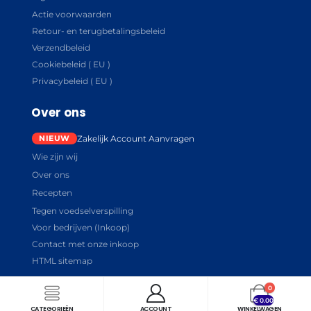
Actie voorwaarden
Retour- en terugbetalingsbeleid
Verzendbeleid
Cookiebeleid ( EU )
Privacybeleid ( EU )
Over ons
Zakelijk Account Aanvragen
Wie zijn wij
Over ons
Recepten
Tegen voedselverspilling
Voor bedrijven (Inkoop)
Contact met onze inkoop
HTML sitemap
0
€
0.00
CATEGORIEËN
ACCOUNT
WINKELWAGEN