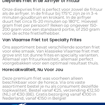
Diepvries Friet in de Airfryer of Frituur
Onze diepvries friet is perfect voor zowel de frituur
als de airfryer. In de frituur bij 175°C zijn ze in 3-4
minuten goudbruin en krokant. In de airfryer
duurt het circa 15-20 minuten op 180°C. Hoeveel
gram friet per persoon? Reken op ongeveer 150-
200 gram voor een standaard portie, of 250 gram
voor de echte frietliefhebber.
Van Vlaamse Friet tot Specialty Frites
Ons assortiment bevat verschillende soorten friet
voor elke smaak. Van klassieke Vlaamse friet met
grove snit tot dunne frites en specialty varianten.
Allemaal van frituurkwaliteit, allemaal perfect
voorgebakken voor een optimaal resultaat thuis.
Horecakwaliteit, Nu Voor Jou
Deze premium friet was voorheen alleen
beschikbaar voor de horeca. Via ons vaste
assortiment bestel je nu als consument dezelfde
topkwaliteit. Bestel vanaf €25, verzending €12,50
(NL) of €30 (BE). Gratis bezorging vanaf €100 in
Nederland, vanaf €150 in België!