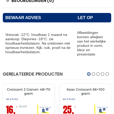
BEOORDELINGEN (0)
BEWAAR ADVIES
LET OP
Afbeeldingen
Vriesvak -12°C: houdbaar 1 maand na
kunnen afwijken
aankoop. Diepvries -18°C: zie
van het werkelijke
houdbaarheidsdatum. Na ontdooien niet
product in vorm,
opnieuw invriezen. Kijk, ruik, proef na de
kleur en
houdbaarheidsdatum.
presentatie.
GERELATEERDE PRODUCTEN
THT:
THT:
28-
31-
02-
07-
2027
2027
Croissant 2 Granen 48×70
Kaas Croissant 66×100
🔥 OP=OP
🔥 OP=OP
gram
gram
48 STUKS
66 STUKS
16,
25,
–
–
32,00
PER STUK
PER STUK
0,
0,
33
38