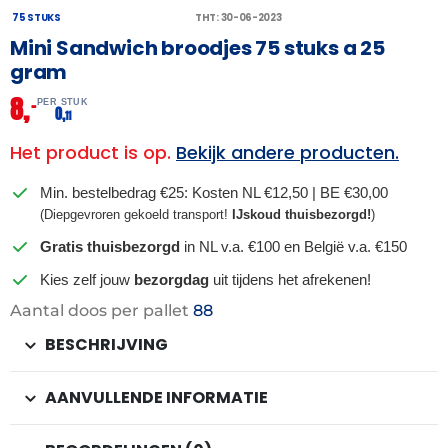
75 STUKS
THT: 30-06-2023
Mini Sandwich broodjes 75 stuks a 25
gram
8,
–
PER STUK
0,
11
Het product is op.
Bekijk andere producten.
Min. bestelbedrag €25: Kosten NL €12,50 | BE €30,00
(Diepgevroren gekoeld transport!
IJskoud thuisbezorgd!
)
Gratis thuisbezorgd
in NL v.a. €100 en België v.a. €150
Kies zelf jouw
bezorgdag
uit tijdens het afrekenen!
Aantal doos per pallet
88
BESCHRIJVING
AANVULLENDE INFORMATIE