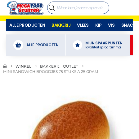
ALLE PRODUCTEN
BAKKERIJ
VLEES
KIP
VIS
SNACKS
MIJN SPAARPUNTEN
ALLE PRODUCTEN
loyaliteitsprogramma
WINKEL
BAKKERIJ
,
OUTLET
MINI SANDWICH BROODJES 75 STUKS A 25 GRAM