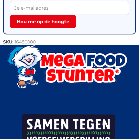
Hou me op de hoogte
SKU:
16480000
Categorieën:
Bakkerij
,
Outlet