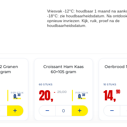
Vriesvak -12°C: houdbaar 1 maand na aanko
-18°C: zie houdbaarheidsdatum. Na ontdooie
opnieuw invriezen. Kijk, ruik, proef na de
houdbaarheidsdatum.
THT: 25-10-2026
THT: 19-06-2027
 2 Granen
🔥 OP=OP
Croissant Ham Kaas
Oerbrood 
🔥 OP=OP
 gram
60×105 gram
60 STUKS
10 STUKS
20,
14,
90
–
0
25,00
PER STUK
PER STUK
0,
0,
33
33