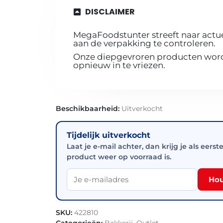
DISCLAIMER
MegaFoodstunter streeft naar actue
aan de verpakking te controleren.
Onze diepgevroren producten worde
opnieuw in te vriezen.
Beschikbaarheid:
Uitverkocht
Tijdelijk uitverkocht
Laat je e-mail achter, dan krijg je als eerst
product weer op voorraad is.
Hou
SKU:
422810
Categorieën:
Bakkerij
,
Outlet