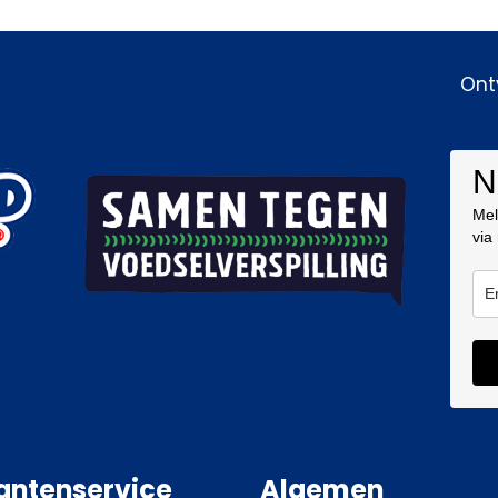
Ont
N
Mel
via
antenservice
Algemen