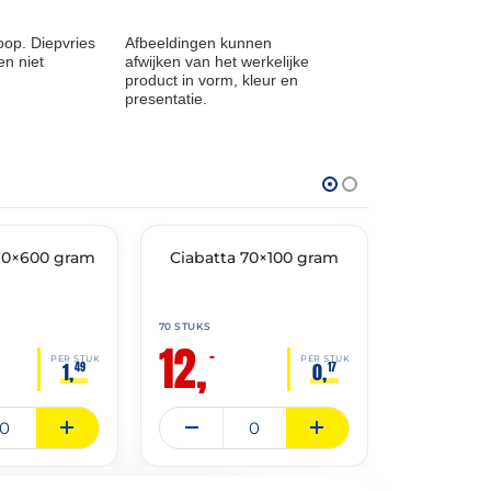
op. Diepvries
Afbeeldingen kunnen
n niet
afwijken van het werkelijke
product in vorm, kleur en
presentatie.
THT: 07-09-2026
THT: 31-12-2026
10×600 gram
🔥 OP=OP
Ciabatta 70×100 gram
🔥 OP=OP
Croissan
70 STUKS
42 STUKS
12,
17,
90
–
PER STUK
PER STUK
1,
0,
49
17