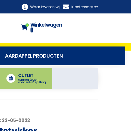
Waar leveren wij
Klantenservice
Winkelwagen
0
0
AARDAPPEL PRODUCTEN
OUTLET
samen tegen
voedselverspilling
: 22-05-2022
ltstykker