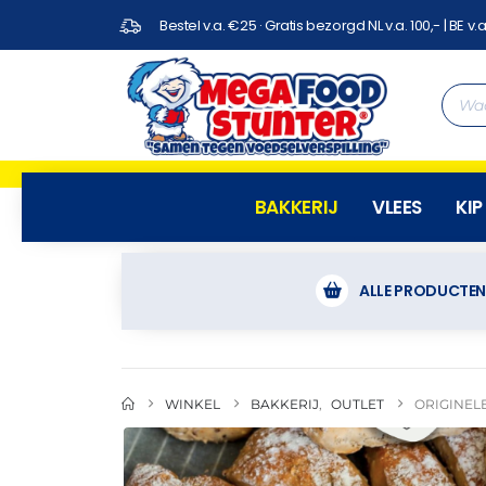
Bestel v.a. €25 · Gratis bezorgd NL v.a. 100,- | BE v.a
BAKKERIJ
VLEES
KIP
ALLE PRODUCTE
WINKEL
BAKKERIJ
,
OUTLET
ORIGINEL