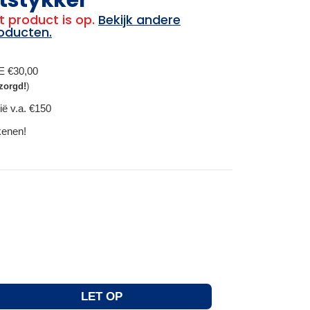
t product is op.
Bekijk andere
oducten.
BE €30,00
zorgd!
)
ië v.a. €150
ekenen!
LET OP