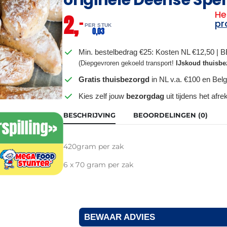
He
2,
–
pr
PER STUK
0,
03
Min. bestelbedrag €25: Kosten NL €12,50 | 
(Diepgevroren gekoeld transport!
IJskoud thuisbe
Gratis thuisbezorgd
in NL v.a. €100 en Belg
Kies zelf jouw
bezorgdag
uit tijdens het afr
BESCHRIJVING
BEOORDELINGEN (0)
420gram per zak
6 x 70 gram per zak
BEWAAR ADVIES