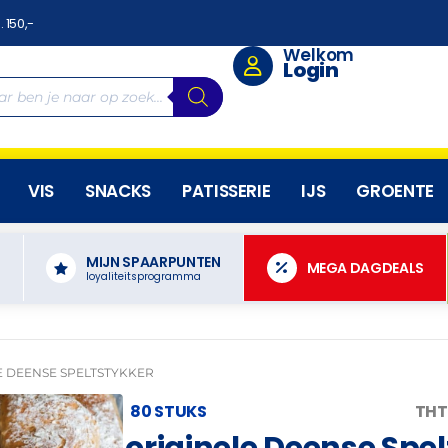
. 150,-
Welkom
Login
VIS
SNACKS
PATISSERIE
IJS
GROENTE
MIJN SPAARPUNTEN
N
MEGA DAGDEALS
loyaliteitsprogramma
E DEENSE SPELTSTYKKER
80 STUKS
THT
originele Deense Spe