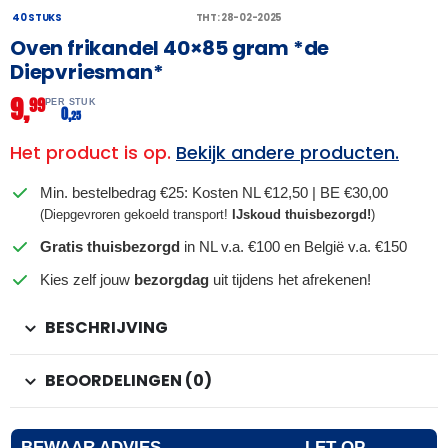
40 STUKS
THT: 28-02-2025
Oven frikandel 40×85 gram *de
Diepvriesman*
9,
99
PER STUK
0,
25
Het product is op.
Bekijk andere producten.
Min. bestelbedrag €25: Kosten NL €12,50 | BE €30,00
(Diepgevroren gekoeld transport!
IJskoud thuisbezorgd!
)
Gratis thuisbezorgd
in NL v.a. €100 en België v.a. €150
Kies zelf jouw
bezorgdag
uit tijdens het afrekenen!
BESCHRIJVING
BEOORDELINGEN (0)
BEWAAR ADVIES
LET OP