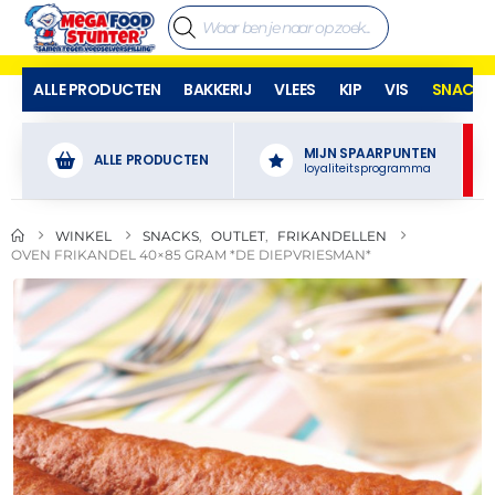
ALLE PRODUCTEN
BAKKERIJ
VLEES
KIP
VIS
SNACKS
MIJN SPAARPUNTEN
ALLE PRODUCTEN
loyaliteitsprogramma
WINKEL
SNACKS
,
OUTLET
,
FRIKANDELLEN
OVEN FRIKANDEL 40×85 GRAM *DE DIEPVRIESMAN*