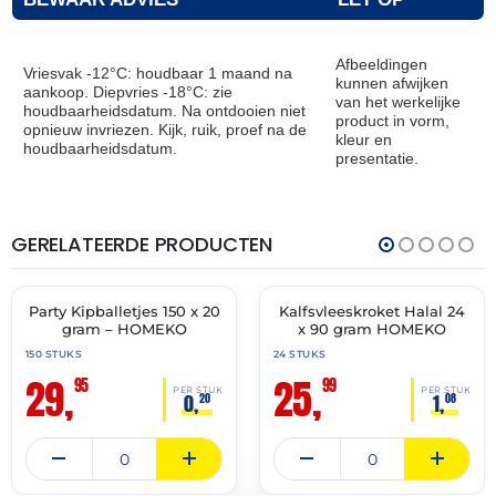
Afbeeldingen
Vriesvak -12°C: houdbaar 1 maand na
kunnen afwijken
aankoop. Diepvries -18°C: zie
van het werkelijke
houdbaarheidsdatum. Na ontdooien niet
product in vorm,
opnieuw invriezen. Kijk, ruik, proef na de
kleur en
houdbaarheidsdatum.
presentatie.
GERELATEERDE PRODUCTEN
THT:
THT:
31-
15-
07-
07-
2027
2027
Party Kipballetjes 150 x 20
Kalfsvleeskroket Halal 24
✓ VAST ASSORTIMENT
✓ VAST ASSORTIMENT
gram – HOMEKO
x 90 gram HOMEKO
150 STUKS
24 STUKS
29,
25,
95
99
PER STUK
PER STUK
0,
1,
20
08