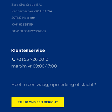
Zero Sins Group B.V.
Kennemerplein 20 Unit 15A
2011MJ Haarlem
KVK 62838199
BTW NL854977867B02
Klantenservice
📞 +31 55 726 0010
ma t/m vr 09:00-17:00
Heeft u een vraag, opmerking of klacht?
STUUR ONS EEN BERICHT