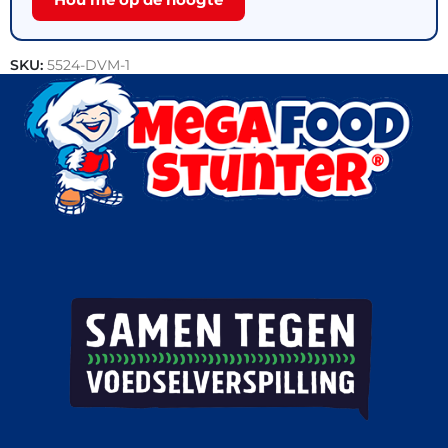
SKU:
5524-DVM-1
Categorieën:
Outlet
,
Frikandellen
,
Snacks