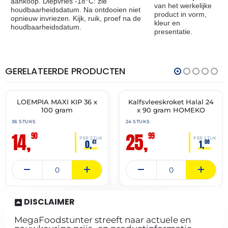
aankoop. Diepvries -18°C: zie
van het werkelijke
houdbaarheidsdatum. Na ontdooien niet
product in vorm,
opnieuw invriezen. Kijk, ruik, proef na de
kleur en
houdbaarheidsdatum.
presentatie.
GERELATEERDE PRODUCTEN
THT:
THT:
19-
15-
04-
07-
2027
2027
LOEMPIA MAXI KIP 36 x
Kalfsvleeskroket Halal 24
🔥 OP=OP
✓ VAST ASSORTIMENT
100 gram
x 90 gram HOMEKO
36 STUKS
24 STUKS
14,
25,
90
99
PER STUK
PER STUK
0,
1,
41
08
DISCLAIMER
MegaFoodstunter streeft naar actuele en