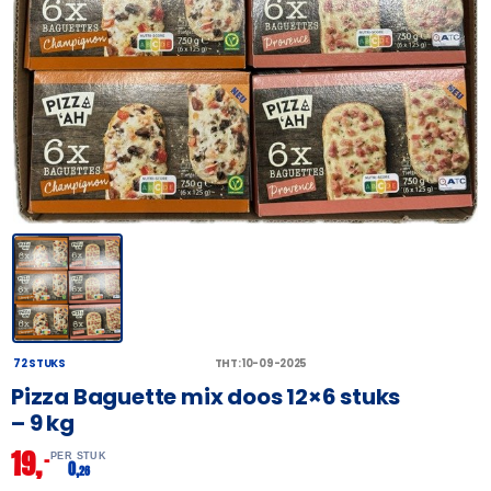
72 STUKS
THT: 10-09-2025
Pizza Baguette mix doos 12×6 stuks
– 9 kg
19,
–
PER STUK
0,
26