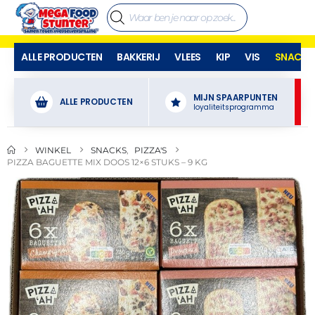
ALLE PRODUCTEN
BAKKERIJ
VLEES
KIP
VIS
SNACKS
MIJN SPAARPUNTEN
ALLE PRODUCTEN
loyaliteitsprogramma
WINKEL
SNACKS
,
PIZZA'S
PIZZA BAGUETTE MIX DOOS 12×6 STUKS – 9 KG