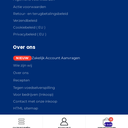
Actie voorwaarden
Retour- en terugbetalingsbeleid
Verzendbeleid
Cookiebeleid ( EU )
Privacybeleid ( EU )
Over ons
Zakelijk Account Aanvragen
Wie zijn wij
Over ons
Recepten
Tegen voedselverspilling
Voor bedrijven (Inkoop)
Contact met onze inkoop
HTML sitemap
0
€
0.00