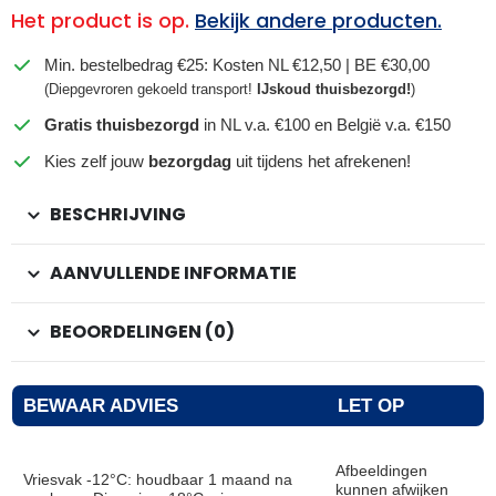
Het product is op.
Bekijk andere producten.
Min. bestelbedrag €25: Kosten NL €12,50 | BE €30,00
(Diepgevroren gekoeld transport!
IJskoud thuisbezorgd!
)
Gratis thuisbezorgd
in NL v.a. €100 en België v.a. €150
Kies zelf jouw
bezorgdag
uit tijdens het afrekenen!
BESCHRIJVING
AANVULLENDE INFORMATIE
BEOORDELINGEN (0)
BEWAAR ADVIES
LET OP
Afbeeldingen
Vriesvak -12°C: houdbaar 1 maand na
kunnen afwijken