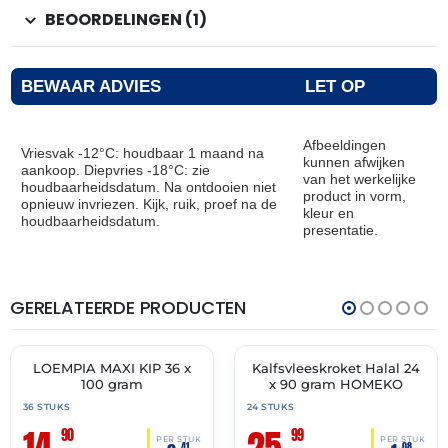
BEOORDELINGEN (1)
BEWAAR ADVIES
LET OP
Afbeeldingen
Vriesvak -12°C: houdbaar 1 maand na
kunnen afwijken
aankoop. Diepvries -18°C: zie
van het werkelijke
houdbaarheidsdatum. Na ontdooien niet
product in vorm,
opnieuw invriezen. Kijk, ruik, proef na de
kleur en
houdbaarheidsdatum.
presentatie.
GERELATEERDE PRODUCTEN
THT:
THT:
19-
15-
04-
07-
2027
2027
LOEMPIA MAXI KIP 36 x
Kalfsvleeskroket Halal 24
🔥 OP=OP
✓ VAST ASSORTIMENT
100 gram
x 90 gram HOMEKO
36 STUKS
24 STUKS
90
99
PER STUK
PER STUK
41
08