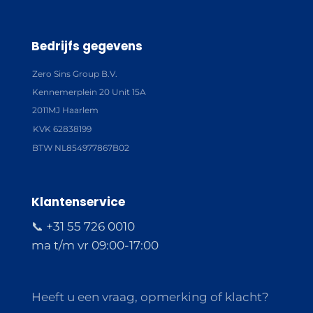
Bedrijfs gegevens
Zero Sins Group B.V.
Kennemerplein 20 Unit 15A
2011MJ Haarlem
KVK 62838199
BTW NL854977867B02
Klantenservice
📞 +31 55 726 0010
ma t/m vr 09:00-17:00
Heeft u een vraag, opmerking of klacht?