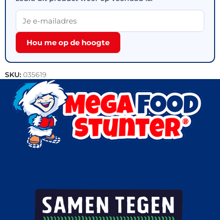
Hou me op de hoogte
SKU:
035619
Categorieën:
Snacks
,
Outlet
,
Pizza's