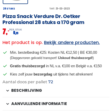
28 STUKS
THT: 31-03-2023
Pizza Snack Verdure Dr. Oetker
Professional 28 stuks a 170 gram
7,
–
PER STUK
0,
25
Het product is op.
Bekijk andere producten.
Min. bestelbedrag €25: Kosten NL €12,50 | BE €30,00
(Diepgevroren gekoeld transport!
IJskoud thuisbezorgd!
)
Gratis thuisbezorgd
in NL v.a. €100 en België v.a. €150
Kies zelf jouw
bezorgdag
uit tijdens het afrekenen!
Aantal doos per pallet
72
BESCHRIJVING
AANVULLENDE INFORMATIE