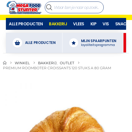
ALLE PRODUCTEN
BAKKERIJ
VLEES
KIP
VIS
SNACKS
MIJN SPAARPUNTEN
ALLE PRODUCTEN
loyaliteitsprogramma
WINKEL
BAKKERIJ
,
OUTLET
PREMIUM ROOMBOTER CROISSANTS 120 STUKS A 80 GRAM