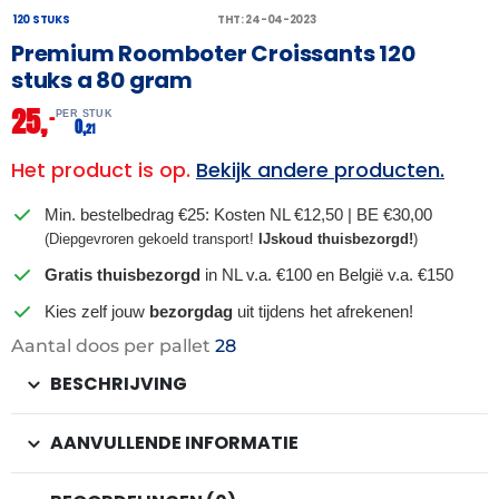
120 STUKS
THT: 24-04-2023
Premium Roomboter Croissants 120
stuks a 80 gram
25,
–
PER STUK
0,
21
Het product is op.
Bekijk andere producten.
Min. bestelbedrag €25: Kosten NL €12,50 | BE €30,00
(Diepgevroren gekoeld transport!
IJskoud thuisbezorgd!
)
Gratis thuisbezorgd
in NL v.a. €100 en België v.a. €150
Kies zelf jouw
bezorgdag
uit tijdens het afrekenen!
Aantal doos per pallet
28
BESCHRIJVING
AANVULLENDE INFORMATIE