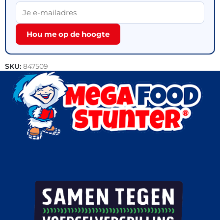
Hou me op de hoogte
SKU:
847509
Categorieën:
Bakkerij
,
Outlet