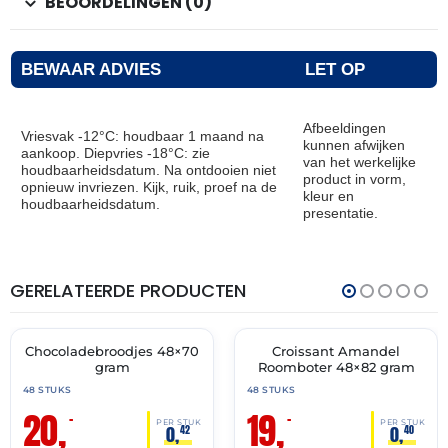
BEOORDELINGEN (0)
BEWAAR ADVIES
LET OP
Afbeeldingen
Vriesvak -12°C: houdbaar 1 maand na
kunnen afwijken
aankoop. Diepvries -18°C: zie
van het werkelijke
houdbaarheidsdatum. Na ontdooien niet
product in vorm,
opnieuw invriezen. Kijk, ruik, proef na de
kleur en
houdbaarheidsdatum.
presentatie.
GERELATEERDE PRODUCTEN
THT:
THT:
31-
30-
07-
04-
2027
2027
Chocoladebroodjes 48×70
Croissant Amandel
🔥 OP=OP
🔥 OP=OP
gram
Roomboter 48×82 gram
48 STUKS
48 STUKS
20,
19,
–
–
PER STUK
PER STUK
0,
0,
42
40