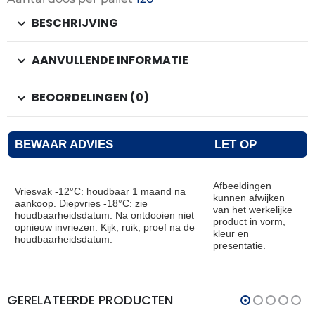
BESCHRIJVING
AANVULLENDE INFORMATIE
BEOORDELINGEN (0)
BEWAAR ADVIES
LET OP
Afbeeldingen
Vriesvak -12°C: houdbaar 1 maand na
kunnen afwijken
aankoop. Diepvries -18°C: zie
van het werkelijke
houdbaarheidsdatum. Na ontdooien niet
product in vorm,
opnieuw invriezen. Kijk, ruik, proef na de
kleur en
houdbaarheidsdatum.
presentatie.
GERELATEERDE PRODUCTEN
THT:
THT:
14-
01-
07-
07-