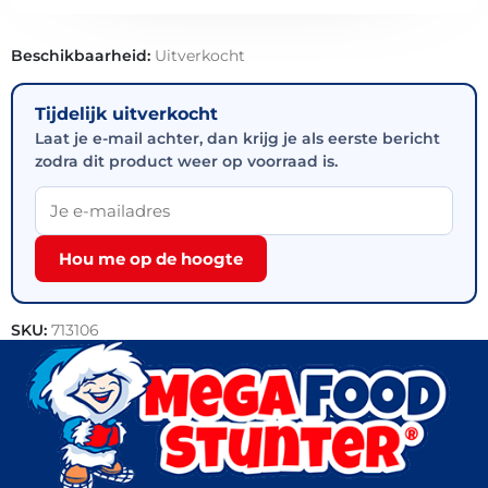
Beschikbaarheid:
Uitverkocht
Tijdelijk uitverkocht
Laat je e-mail achter, dan krijg je als eerste bericht
zodra dit product weer op voorraad is.
Hou me op de hoogte
SKU:
713106
Categorieën:
Vlees
,
Actie
,
BBQ-vlees
,
Varkensvlees