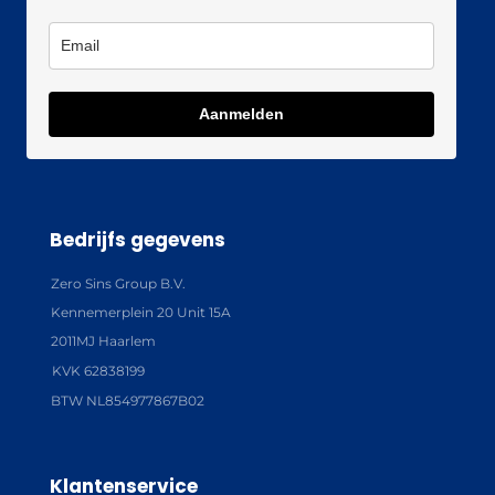
Aanmelden
Bedrijfs gegevens
Zero Sins Group B.V.
Kennemerplein 20 Unit 15A
2011MJ Haarlem
KVK 62838199
BTW NL854977867B02
Klantenservice