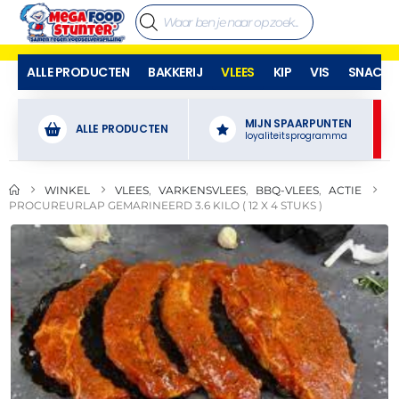
ALLE PRODUCTEN
BAKKERIJ
VLEES
KIP
VIS
SNACKS
MIJN SPAARPUNTEN
ALLE PRODUCTEN
loyaliteitsprogramma
WINKEL
VLEES
,
VARKENSVLEES
,
BBQ-VLEES
,
ACTIE
PROCUREURLAP GEMARINEERD 3.6 KILO ( 12 X 4 STUKS )