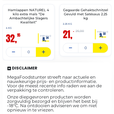
2027
2027
Hamlappen NATUREL 4
Gegaarde Gehaktschnitzel
✓ VAST ASSORTIMENT
🔥 OP=OP
kilo extra mals “De
Gevuld met Satésaus 2.25
Ambachtelijke Slagers
kg
Kwaliteit”
2.25 KG
4 KG
21,
–
25,00
PER KILO
32,
9,
33
95
PER KILO
8,
24
DISCLAIMER
MegaFoodstunter streeft naar actuele en
nauwkeurige prijs- en productinformatie.
Voor de meest recente info raden we aan de
verpakking te controleren.
Onze diepgevroren producten worden
zorgvuldig bezorgd en blijven het best bij
-18°C. Na ontdooien adviseren we om niet
opnieuw in te vriezen.