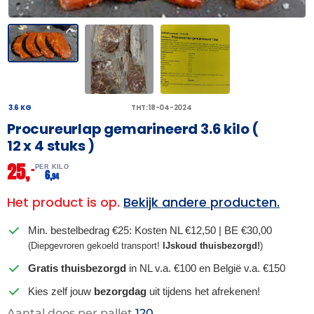
3.6 KG
THT: 18-04-2024
Procureurlap gemarineerd 3.6 kilo (
12 x 4 stuks )
25,
–
PER KILO
6,
94
Het product is op.
Bekijk andere producten.
Min. bestelbedrag €25: Kosten NL €12,50 | BE €30,00
(Diepgevroren gekoeld transport!
IJskoud thuisbezorgd!
)
Gratis thuisbezorgd
in NL v.a. €100 en België v.a. €150
Kies zelf jouw
bezorgdag
uit tijdens het afrekenen!
Aantal doos per pallet
120