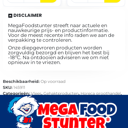
DISCLAIMER
MegaFoodstunter streeft naar actuele en
nauwkeurige prijs- en productinformatie.
Voor de meest recente info raden we aan de
verpakking te controleren.
Onze diepgevroren producten worden
zorgvuldig bezorgd en blijven het best bij
-18°C. Na ontdooien adviseren we om niet
opnieuw in te vriezen.
Beschikbaarheid:
Op voorraad
SKU:
145911
Categorieën:
Vlees
,
Gehaktproducten
,
Horeca groothandel
,
Varkensvlees