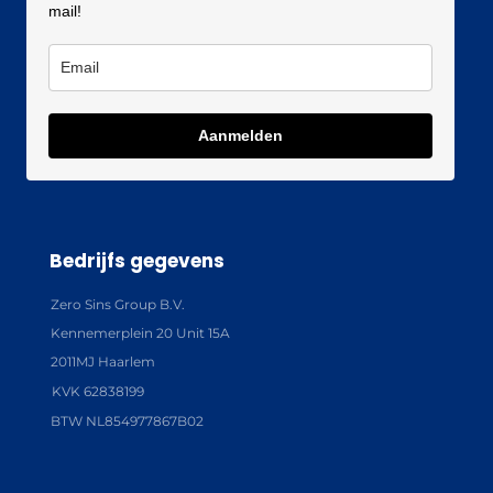
mail!
Aanmelden
Bedrijfs gegevens
Zero Sins Group B.V.
Kennemerplein 20 Unit 15A
2011MJ Haarlem
KVK 62838199
BTW NL854977867B02