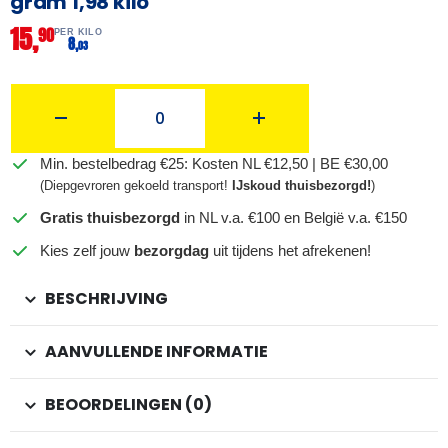
gram 1,98 kilo
15,
90
PER KILO
8,
03
Min. bestelbedrag €25: Kosten NL €12,50 | BE €30,00
(Diepgevroren gekoeld transport!
IJskoud thuisbezorgd!
)
Gratis thuisbezorgd
in NL v.a. €100 en België v.a. €150
Kies zelf jouw
bezorgdag
uit tijdens het afrekenen!
BESCHRIJVING
AANVULLENDE INFORMATIE
BEOORDELINGEN (0)