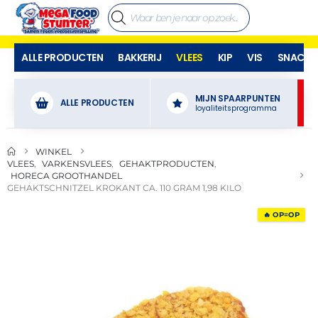
ALLE PRODUCTEN
BAKKERIJ
VLEES
KIP
VIS
SNACKS
MIJN SPAARPUNTEN
ALLE PRODUCTEN
loyaliteitsprogramma
WINKEL
VLEES
,
VARKENSVLEES
,
GEHAKTPRODUCTEN
,
HORECA GROOTHANDEL
GEHAKTSCHNITZEL KROKANT CA. 110 GRAM 1,98 KILO
🔥 OP=OP