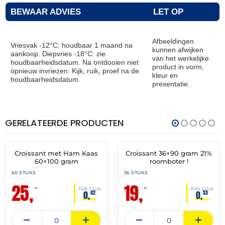
BEWAAR ADVIES
LET OP
Afbeeldingen
Vriesvak -12°C: houdbaar 1 maand na
kunnen afwijken
aankoop. Diepvries -18°C: zie
van het werkelijke
houdbaarheidsdatum. Na ontdooien niet
product in vorm,
opnieuw invriezen. Kijk, ruik, proef na de
kleur en
houdbaarheidsdatum.
presentatie.
GERELATEERDE PRODUCTEN
THT:
THT:
31-
31-
10-
03-
2026
2027
Croissant met Ham Kaas
Croissant 36×90 gram 21%
🔥 OP=OP
🔥 OP=OP
60×100 gram
roomboter !
60 STUKS
36 STUKS
25,
19,
–
–
PER STUK
PER STUK
0,
0,
42
53