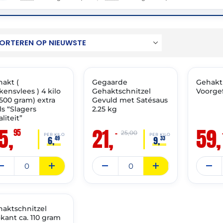
: 13-07-2027
THT: 01-07-2027
THT: 01-07
akt (
VAST ASSORTIMENT
Gegaarde
🔥 OP=OP
Gehakt
🔥 OP=O
kensvlees ) 4 kilo
Gehaktschnitzel
Voorgef
500 gram) extra
Gevuld met Satésaus
s “Slagers
2.25 kg
liteit”
5,
21,
59,
95
–
25,00
PER KILO
PER KILO
6,
9,
49
33
: 02-09-2026
aktschnitzel
 OP=OP
kant ca. 110 gram