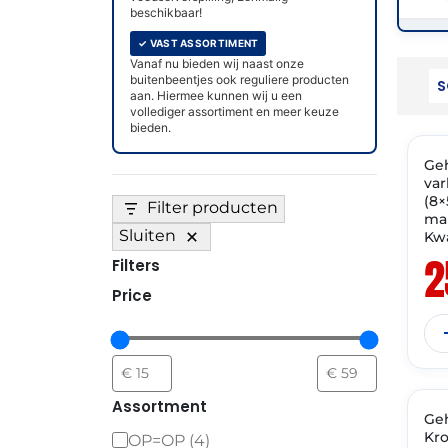
beschikbaar!
✓ VAST ASSORTIMENT
Vanaf nu bieden wij naast onze
buitenbeentjes ook reguliere producten
aan. Hiermee kunnen wij u een
vollediger assortiment en meer keuze
THT
bieden.
Geh
✓ 
var
(8×
Filter producten
mal
Sluiten
Kwa
2
Filters
Price
THT
Assortment
Geh
🔥
Kro
OP=OP
(
4
)