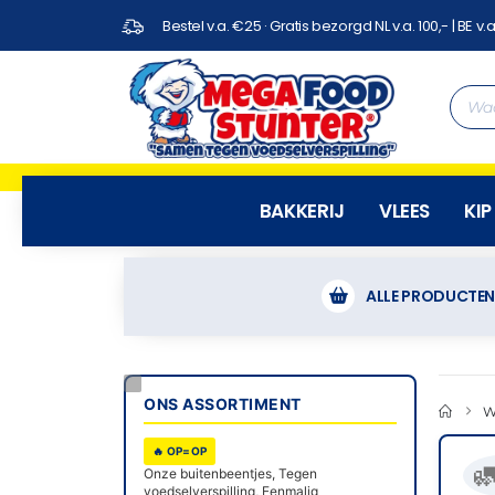
Bestel v.a. €25 · Gratis bezorgd NL v.a. 100,- | BE v.a
BAKKERIJ
VLEES
KIP
ALLE PRODUCTE
ONS ASSORTIMENT
W
🔥 OP=OP

Onze buitenbeentjes, Tegen
voedselverspilling, Eenmalig