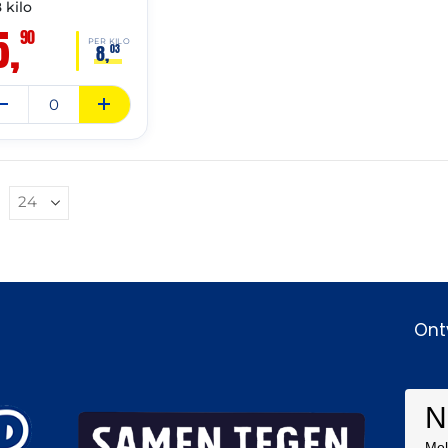
8 kilo
5,
90
PER KILO
8,
03
Ont
N
Mel