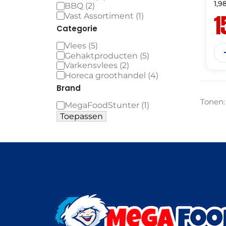
1,9
BBQ
(
2
)
1
Vast Assortiment
(
1
)
Categorie
Vlees
(
5
)
Gehaktproducten
(
5
)
Varkensvlees
(
2
)
Horeca groothandel
(
4
)
Brand
Tonen:
MegaFoodStunter
(
1
)
Toepassen