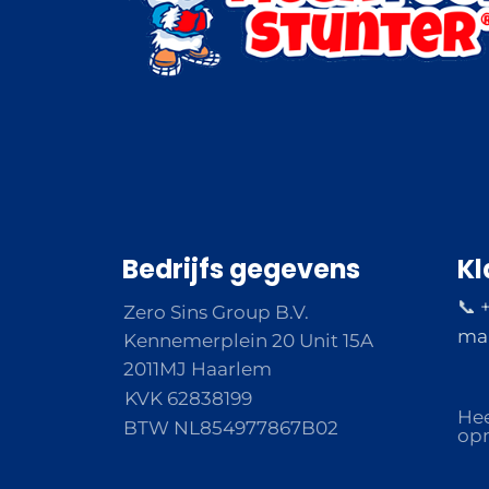
Bedrijfs gegevens
Kl
📞 
Zero Sins Group B.V.
ma 
Kennemerplein 20 Unit 15A
2011MJ Haarlem
KVK 62838199
Hee
BTW NL854977867B02
opm