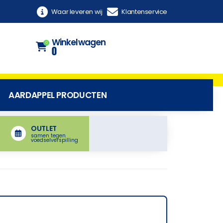
Waar leveren wij
Klantenservice
Winkelwagen
0
0
AARDAPPEL PRODUCTEN
OUTLET
samen tegen
voedselverspilling