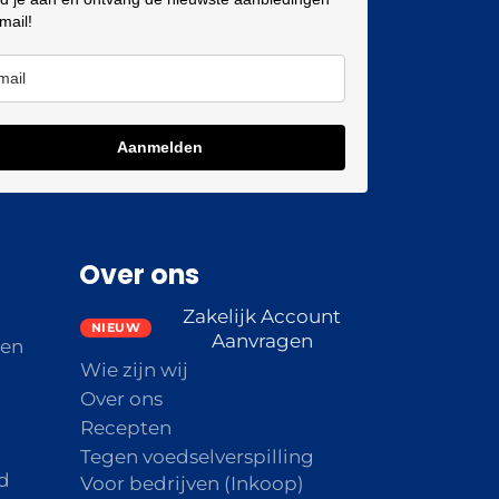
 mail!
Aanmelden
Over ons
Zakelijk Account
Aanvragen
den
Wie zijn wij
Over ons
Recepten
Tegen voedselverspilling
d
Voor bedrijven (Inkoop)