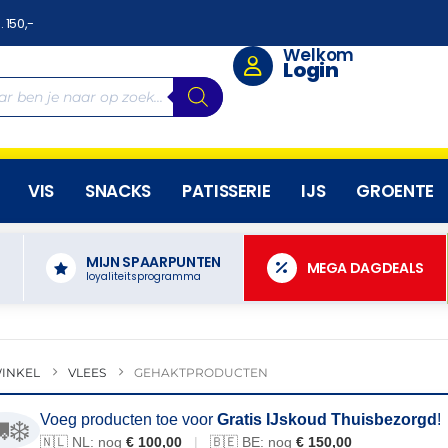
. 150,-
Welkom
Login
VIS
SNACKS
PATISSERIE
IJS
GROENTE
MIJN SPAARPUNTEN
N
MEGA DAGDEALS
loyaliteitsprogramma
INKEL
VLEES
GEHAKTPRODUCTEN
Voeg producten toe voor
Gratis IJskoud Thuisbezorgd
!
❄️
🇳🇱 NL: nog
€ 100,00
|
🇧🇪 BE: nog
€ 150,00