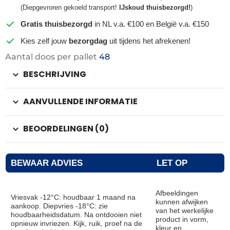
(Diepgevroren gekoeld transport!
IJskoud thuisbezorgd!
)
Gratis thuisbezorgd
in NL v.a. €100 en België v.a. €150
Kies zelf jouw
bezorgdag
uit tijdens het afrekenen!
Aantal doos per pallet
48
BESCHRIJVING
AANVULLENDE INFORMATIE
BEOORDELINGEN (0)
BEWAAR ADVIES
LET OP
Afbeeldingen
Vriesvak -12°C: houdbaar 1 maand na
kunnen afwijken
aankoop. Diepvries -18°C: zie
van het werkelijke
houdbaarheidsdatum. Na ontdooien niet
product in vorm,
opnieuw invriezen. Kijk, ruik, proef na de
kleur en