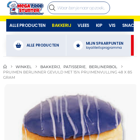
ALLE PRODUCTEN
BAKKERIJ
VLEES
KIP
VIS
SNACKS
MIJN SPAARPUNTEN
ALLE PRODUCTEN
loyaliteitsprogramma
WINKEL
BAKKERIJ
,
PATISSERIE
,
BERLINERBOL
PRUIMEN BERLINNER GEVULD MET 15% PRUIMENVULLING 48 X 85
GRAM