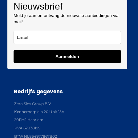
Nieuwsbrief
Meld je aan en ontvang de nieuwste aanbiedingen via
mail!
Aanmelden
Bedrijfs gegevens
Zero Sins Group B.V.
Kennemerplein 20 Unit 15A
2011MJ Haarlem
KVK 62838199
BTW NL854977867B02