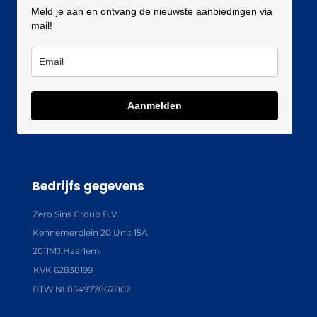
Meld je aan en ontvang de nieuwste aanbiedingen via
mail!
Aanmelden
Bedrijfs gegevens
Zero Sins Group B.V.
Kennemerplein 20 Unit 15A
2011MJ Haarlem
KVK 62838199
BTW NL854977867B02