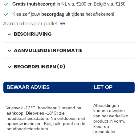
Gratis thuisbezorgd
in NL v.a. €100 en België v.a. €150
Kies zelf jouw
bezorgdag
uit tijdens het afrekenen!
Aantal doos per pallet
56
BESCHRIJVING
AANVULLENDE INFORMATIE
BEOORDELINGEN (0)
BEWAAR ADVIES
LET OP
Afbeeldingen
Vriesvak -12°C: houdbaar 1 maand na
kunnen afwijken
aankoop. Diepvries -18°C: zie
van het werkelijke
houdbaarheidsdatum. Na ontdooien niet
product in vorm,
opnieuw invriezen. Kijk, ruik, proef na de
kleur en
houdbaarheidsdatum.
presentatie.