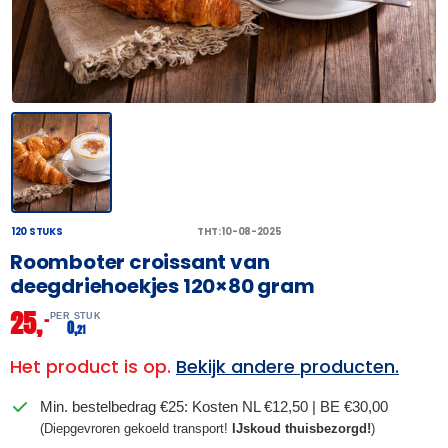
120 STUKS
THT: 10-08-2025
Roomboter croissant van
deegdriehoekjes 120×80 gram
25,
–
PER STUK
0,
21
Het product is op.
Bekijk andere producten.
Min. bestelbedrag €25: Kosten NL €12,50 | BE €30,00
(Diepgevroren gekoeld transport!
IJskoud thuisbezorgd!
)