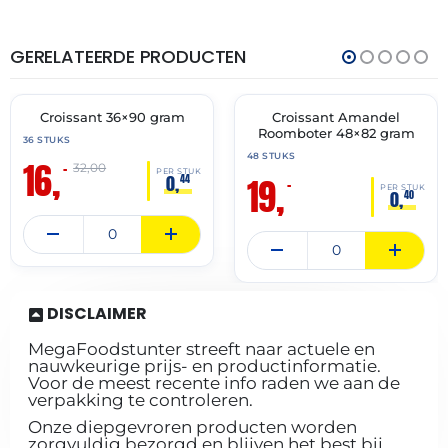
GERELATEERDE PRODUCTEN
THT:
THT:
30-
30-
06-
04-
2027
2027
Croissant 36×90 gram
Croissant Amandel
🔥 OP=OP
🔥 OP=OP
Roomboter 48×82 gram
36 STUKS
48 STUKS
16,
–
32,00
PER STUK
19,
0,
44
–
PER STUK
0,
40
DISCLAIMER
MegaFoodstunter streeft naar actuele en
nauwkeurige prijs- en productinformatie.
Voor de meest recente info raden we aan de
verpakking te controleren.
Onze diepgevroren producten worden
zorgvuldig bezorgd en blijven het best bij