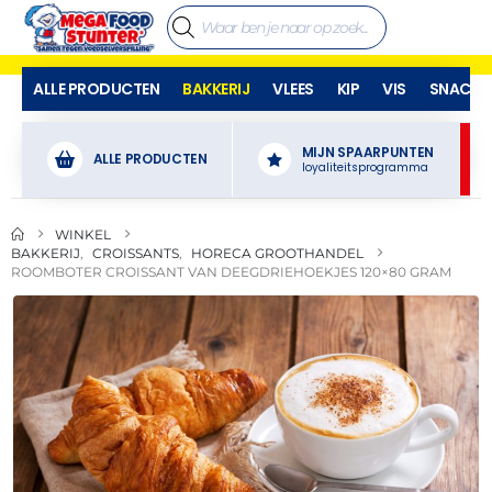
ALLE PRODUCTEN
BAKKERIJ
VLEES
KIP
VIS
SNACKS
MIJN SPAARPUNTEN
ALLE PRODUCTEN
loyaliteitsprogramma
WINKEL
BAKKERIJ
,
CROISSANTS
,
HORECA GROOTHANDEL
ROOMBOTER CROISSANT VAN DEEGDRIEHOEKJES 120×80 GRAM