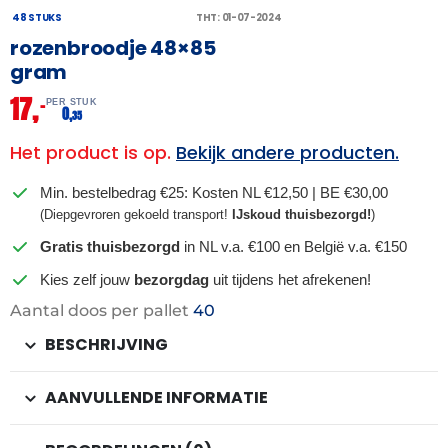
48 STUKS
THT: 01-07-2024
rozenbroodje 48×85
gram
17,
–
PER STUK
0,
35
Het product is op.
Bekijk andere producten.
Min. bestelbedrag €25: Kosten NL €12,50 | BE €30,00
(Diepgevroren gekoeld transport!
IJskoud thuisbezorgd!
)
Gratis thuisbezorgd
in NL v.a. €100 en België v.a. €150
Kies zelf jouw
bezorgdag
uit tijdens het afrekenen!
Aantal doos per pallet
40
BESCHRIJVING
AANVULLENDE INFORMATIE