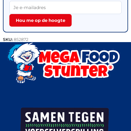
Hou me op de hoogte
SKU:
852872
Categorieën:
Bakkerij
,
Brood
,
Outlet