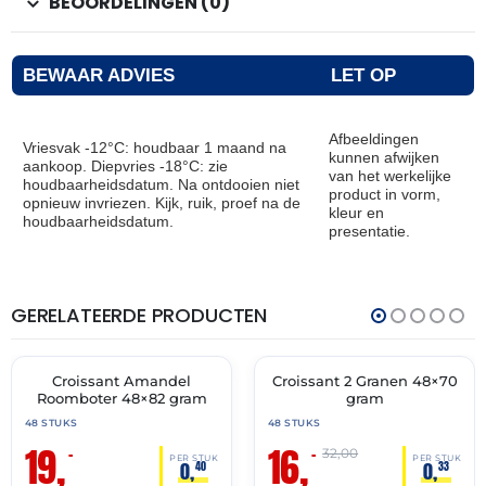
BEOORDELINGEN (0)
BEWAAR ADVIES
LET OP
Afbeeldingen
Vriesvak -12°C: houdbaar 1 maand na
kunnen afwijken
aankoop. Diepvries -18°C: zie
van het werkelijke
houdbaarheidsdatum. Na ontdooien niet
product in vorm,
opnieuw invriezen. Kijk, ruik, proef na de
kleur en
houdbaarheidsdatum.
presentatie.
GERELATEERDE PRODUCTEN
THT:
THT:
30-
28-
04-
02-
2027
2027
Croissant Amandel
Croissant 2 Granen 48×70
🔥 OP=OP
🔥 OP=OP
Roomboter 48×82 gram
gram
48 STUKS
48 STUKS
19,
16,
–
–
32,00
PER STUK
PER STUK
0,
0,
40
33