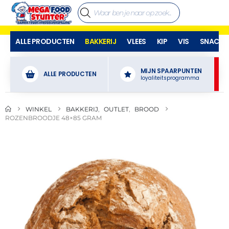
ALLE PRODUCTEN
BAKKERIJ
VLEES
KIP
VIS
SNACKS
MIJN SPAARPUNTEN
ALLE PRODUCTEN
loyaliteitsprogramma
WINKEL
BAKKERIJ
,
OUTLET
,
BROOD
ROZENBROODJE 48×85 GRAM