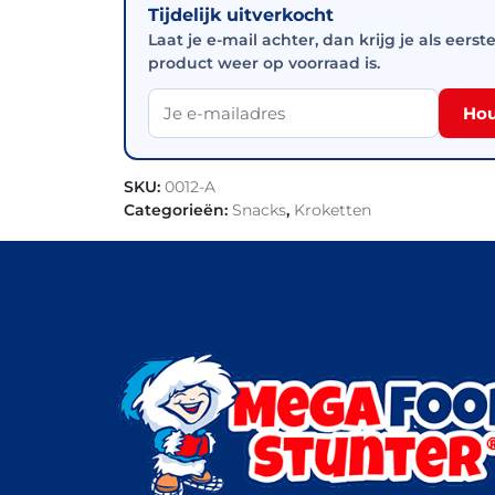
Tijdelijk uitverkocht
Laat je e-mail achter, dan krijg je als eerst
product weer op voorraad is.
Hou
SKU:
0012-A
Categorieën:
Snacks
,
Kroketten