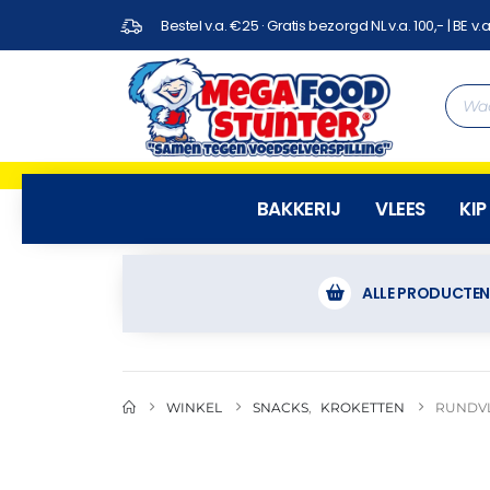
Bestel v.a. €25 · Gratis bezorgd NL v.a. 100,- | BE v.a
BAKKERIJ
VLEES
KIP
ALLE PRODUCTE
WINKEL
SNACKS
,
KROKETTEN
RUNDVL