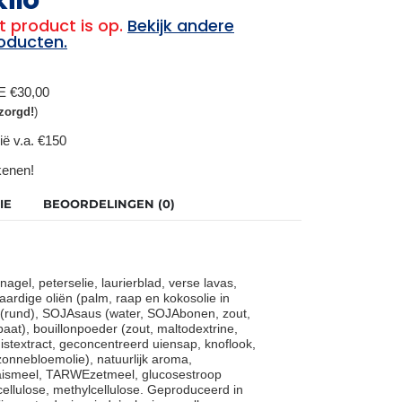
t product is op.
Bekijk andere
oducten.
BE €30,00
zorgd!
)
ië v.a. €150
ekenen!
IE
BEOORDELINGEN (0)
nagel, peterselie, laurierblad, verse lavas,
rdige oliën (palm, raap en kokosolie in
e (rund), SOJAsaus (water, SOJAbonen, zout,
t), bouillonpoeder (zout, maltodextrine,
gistextract, geconcentreerd uiensap, knoflook,
zonnebloemolie), natuurlijk aroma,
 maismeel, TARWEzetmeel, glucosestroop
ellulose, methylcellulose. Geproduceerd in