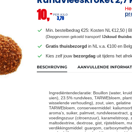
He
10,
–
pr
PER KILO
3,
70
Min. bestelbedrag €25: Kosten NL €12,50 | 
(Diepgevroren gekoeld transport!
IJskoud thuisbe
Gratis thuisbezorgd
in NL v.a. €100 en Belg
Kies zelf jouw
bezorgdag
uit tijdens het afr
BESCHRIJVING
AANVULLENDE INFORMAT
Ingrediëntendeclaratie: Bouillon (water, kruid
uien), 23.5% rundvlees, TARWEbloem, plantaa
wisselende verhouding), zout, uien, gelatin
TARWEbloem, conserveermiddel: kaliumsorbaa
aroma’s, suiker, palmvet, rundvleesextract, 
voedingszuur (citroenzuur), karamelstroop, 
maltodextrine, dextrose, gist, rijstebloem,
verdikkingsmiddel: guargom, carboxymethylc