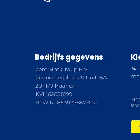
Bedrijfs gegevens
Kl
📞 
Zero Sins Group B.V.
ma 
Kennemerplein 20 Unit 15A
2011MJ Haarlem
KVK 62838199
Hee
BTW NL854977867B02
opm