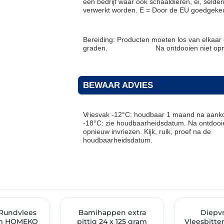
een bedrijf waar ook schaaldieren, ei, selder
verwerkt worden. E = Door de EU goedgekeu
Bereiding: Producten moeten los van elkaa
graden. Na ontdooien niet opnieu
BEWAAR ADVIES
Vriesvak -12°C: houdbaar 1 maand na aanko
-18°C: zie houdbaarheidsdatum. Na ontdooie
opnieuw invriezen. Kijk, ruik, proef na de
houdbaarheidsdatum.
THT: 07-07-2027
THT: 30-04-2027
IMENT
 Rundvlees
✓ VAST ASSORTIMENT
Bamihappen extra
✓ VAST ASSOR
Diepv
am HOMEKO
pittig 24 x 125 gram
Vleesbitte