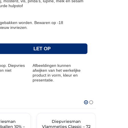
ij, mosterd, vis, pinda’s, lupine, melk en sesam
rde hulpstof
r gebakken worden. Bewaren op -18
w invriezen.
LET OP
op. Diepvries
Afbeeldingen kunnen
n niet
afwijken van het werkelijke
product in vorm, kleur en
presentatie.
THT: 30-04-2027
THT: 12-02-202
TIMENT
riesman
✓ VAST ASSORTIMENT
Diepvriesman
✓ VAST ASSO
Diep
rballen 10% –
Vlammetjes Classic – 72
Kipnugge