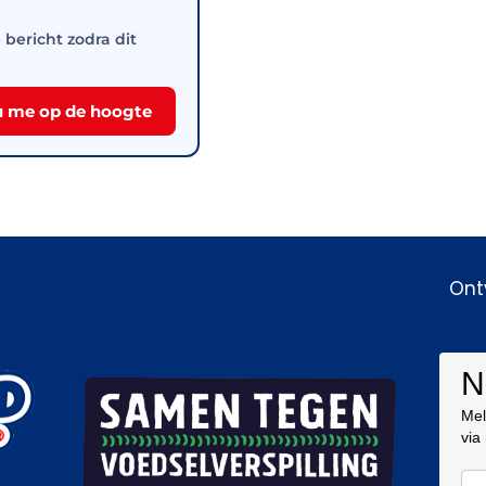
e bericht zodra dit
 me op de hoogte
Ont
N
Mel
via