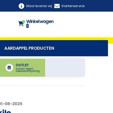
Waar leveren wij
Klantenservice
Winkelwagen
0
0
AARDAPPEL PRODUCTEN
OUTLET
samen tegen
voedselverspilling
01-08-2025
ilo