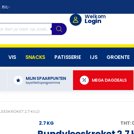
. 150,-
Welkom
Login
VIS
SNACKS
PATISSERIE
IJS
GROENTE
MIJN SPAARPUNTEN
N
MEGA DAGDEALS
loyaliteitsprogramma
EESKROKET 2,7 KILO
2.7 KG
THT: 
Rundvleeskroket 2,7 k