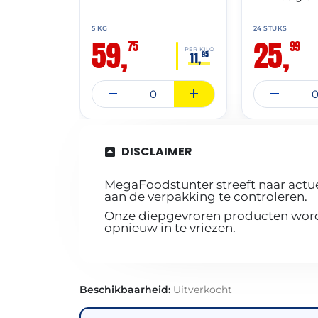
5 KG
24 STUKS
59,
25,
75
99
PER KILO
11,
95
DISCLAIMER
MegaFoodstunter streeft naar actue
aan de verpakking te controleren.
Onze diepgevroren producten worde
opnieuw in te vriezen.
Beschikbaarheid:
Uitverkocht