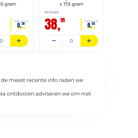
 20 gram
x 17,5 gram
72 STUKS
2 KG
38,
24,
95
95
PER STUK
PER STUK
0,
0,
20
54
 de meest recente info raden we
 Na ontdooien adviseren we om niet