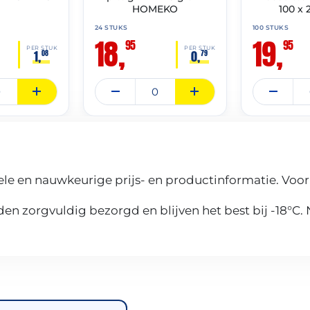
HOMEKO
100 x
24 STUKS
100 STUKS
18,
19,
95
95
PER STUK
PER STUK
1,
0,
08
79
le en nauwkeurige prijs- en productinformatie. Voor
n zorgvuldig bezorgd en blijven het best bij -18°C.