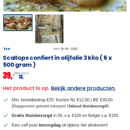
3 KG
THT: 01-06-2025
Scallops confiert in olijfolie 3 kilo ( 6 x
500 gram )
39,
–
PER KILO
13,
–
Het product is op.
Bekijk andere producten.
Min. bestelbedrag €25: Kosten NL €12,50 | BE €30,00
(Diepgevroren gekoeld transport!
IJskoud thuisbezorgd!
)
Gratis thuisbezorgd
in NL v.a. €100 en België v.a. €150
Kies zelf jouw
bezorgdag
uit tijdens het afrekenen!