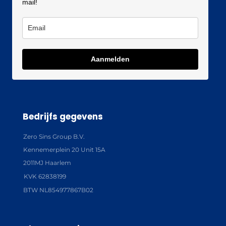
mail!
Aanmelden
Bedrijfs gegevens
Zero Sins Group B.V.
Kennemerplein 20 Unit 15A
2011MJ Haarlem
KVK 62838199
BTW NL854977867B02