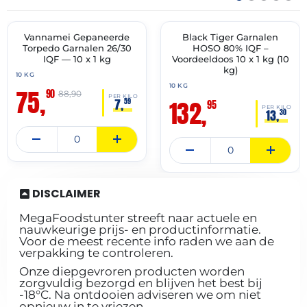
08-
10-
2026
2027
Vannamei Gepaneerde
Black Tiger Garnalen
🔥 OP=OP
✓ VAST ASSORTIMENT
Torpedo Garnalen 26/30
HOSO 80% IQF –
IQF — 10 x 1 kg
Voordeeldoos 10 x 1 kg (10
kg)
10 KG
10 KG
75,
90
88,90
PER KILO
132,
7,
59
95
PER KILO
13,
30
DISCLAIMER
MegaFoodstunter streeft naar actuele en
nauwkeurige prijs- en productinformatie.
Voor de meest recente info raden we aan de
verpakking te controleren.
Onze diepgevroren producten worden
zorgvuldig bezorgd en blijven het best bij
-18°C. Na ontdooien adviseren we om niet
opnieuw in te vriezen.