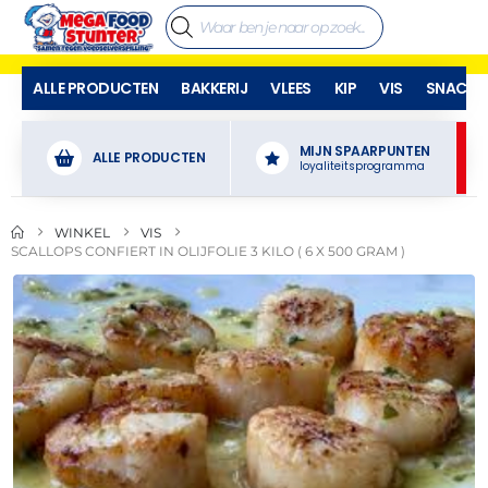
ALLE PRODUCTEN
BAKKERIJ
VLEES
KIP
VIS
SNACKS
MIJN SPAARPUNTEN
ALLE PRODUCTEN
loyaliteitsprogramma
WINKEL
VIS
SCALLOPS CONFIERT IN OLIJFOLIE 3 KILO ( 6 X 500 GRAM )