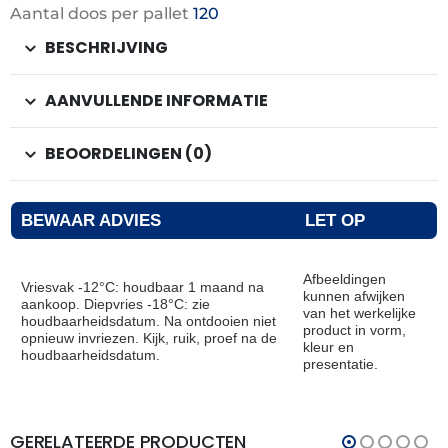
Aantal doos per pallet
120
BESCHRIJVING
AANVULLENDE INFORMATIE
BEOORDELINGEN (0)
BEWAAR ADVIES
LET OP
Afbeeldingen
Vriesvak -12°C: houdbaar 1 maand na
kunnen afwijken
aankoop. Diepvries -18°C: zie
van het werkelijke
houdbaarheidsdatum. Na ontdooien niet
product in vorm,
opnieuw invriezen. Kijk, ruik, proef na de
kleur en
houdbaarheidsdatum.
presentatie.
GERELATEERDE PRODUCTEN
THT:
THT:
24-
30-