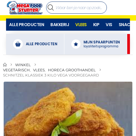
ALLE PRODUCTEN
BAKKERIJ
VLEES
KIP
VIS
SNACKS
MIJN SPAARPUNTEN
ALLE PRODUCTEN
loyaliteitsprogramma
WINKEL
VEGETARISCH
,
VLEES
,
HORECA GROOTHANDEL
SCHNITZEL KLASSIEK 3 KILO VEGA VOORGEGAARD