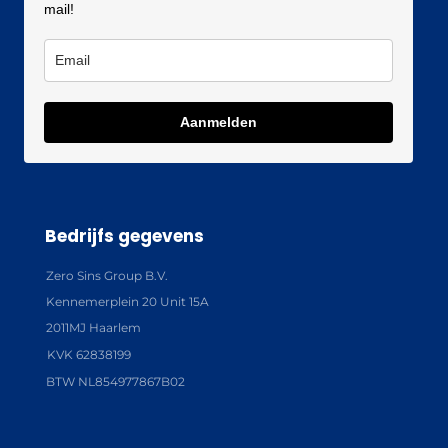
mail!
Aanmelden
Bedrijfs gegevens
Zero Sins Group B.V.
Kennemerplein 20 Unit 15A
2011MJ Haarlem
KVK 62838199
BTW NL854977867B02