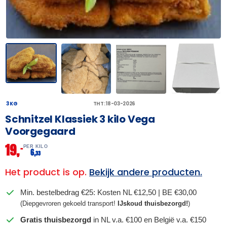
3 KG
THT: 18-03-2026
Schnitzel Klassiek 3 kilo Vega
Voorgegaard
19,
–
PER KILO
6,
33
Het product is op.
Bekijk andere producten.
Min. bestelbedrag €25: Kosten NL €12,50 | BE €30,00
(Diepgevroren gekoeld transport!
IJskoud thuisbezorgd!
)
Gratis thuisbezorgd
in NL v.a. €100 en België v.a. €150