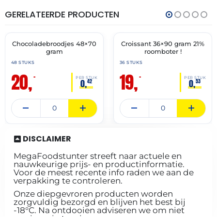
GERELATEERDE PRODUCTEN
THT:
THT:
31-
31-
07-
03-
2027
2027
Chocoladebroodjes 48×70
Croissant 36×90 gram 21%
🔥 OP=OP
🔥 OP=OP
gram
roomboter !
48 STUKS
36 STUKS
20,
19,
–
–
PER STUK
PER STUK
0,
0,
42
53
DISCLAIMER
MegaFoodstunter streeft naar actuele en
nauwkeurige prijs- en productinformatie.
Voor de meest recente info raden we aan de
verpakking te controleren.
Onze diepgevroren producten worden
zorgvuldig bezorgd en blijven het best bij
-18°C. Na ontdooien adviseren we om niet