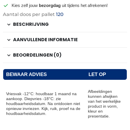
Kies zelf jouw
bezorgdag
uit tijdens het afrekenen!
Aantal doos per pallet
120
BESCHRIJVING
AANVULLENDE INFORMATIE
BEOORDELINGEN (0)
BEWAAR ADVIES
LET OP
Afbeeldingen
Vriesvak -12°C: houdbaar 1 maand na
kunnen afwijken
aankoop. Diepvries -18°C: zie
van het werkelijke
houdbaarheidsdatum. Na ontdooien niet
product in vorm,
opnieuw invriezen. Kijk, ruik, proef na de
kleur en
houdbaarheidsdatum.
presentatie.