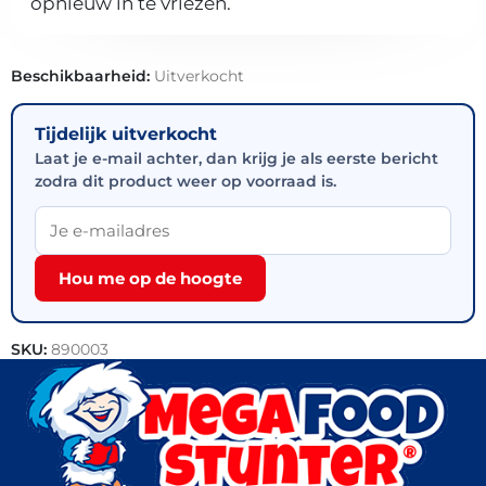
opnieuw in te vriezen.
Beschikbaarheid:
Uitverkocht
Tijdelijk uitverkocht
Laat je e-mail achter, dan krijg je als eerste bericht
zodra dit product weer op voorraad is.
Hou me op de hoogte
SKU:
890003
Categorieën:
Vegetarisch
,
Horeca groothandel
,
Vlees