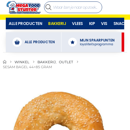
ALLE PRODUCTEN
BAKKERIJ
VLEES
KIP
VIS
SNACKS
MIJN SPAARPUNTEN
ALLE PRODUCTEN
loyaliteitsprogramma
WINKEL
BAKKERIJ
,
OUTLET
SESAM BAGEL 44×85 GRAM