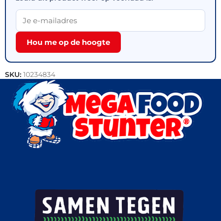
Hou me op de hoogte
SKU:
10234834
Categorieën:
Bakkerij
,
Outlet