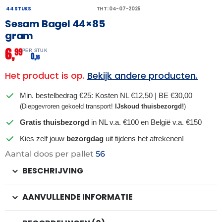
44 STUKS
THT: 04-07-2025
Sesam Bagel 44×85
gram
6,
99
PER STUK
0,
16
Het product is op.
Bekijk andere producten.
Min. bestelbedrag €25: Kosten NL €12,50 | BE €30,00
(Diepgevroren gekoeld transport!
IJskoud thuisbezorgd!
)
Gratis thuisbezorgd
in NL v.a. €100 en België v.a. €150
Kies zelf jouw
bezorgdag
uit tijdens het afrekenen!
Aantal doos per pallet
56
BESCHRIJVING
AANVULLENDE INFORMATIE