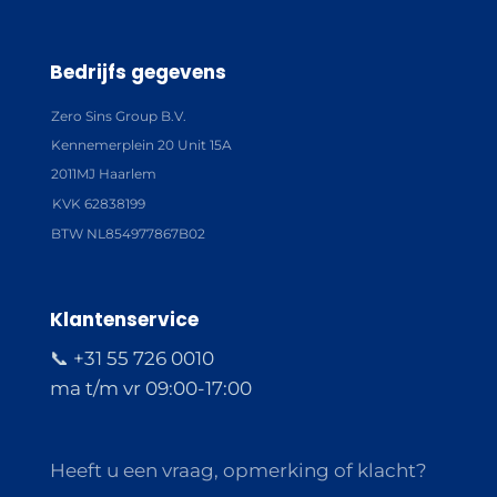
Bedrijfs gegevens
Zero Sins Group B.V.
Kennemerplein 20 Unit 15A
2011MJ Haarlem
KVK 62838199
BTW NL854977867B02
Klantenservice
📞 +31 55 726 0010
ma t/m vr 09:00-17:00
Heeft u een vraag, opmerking of klacht?