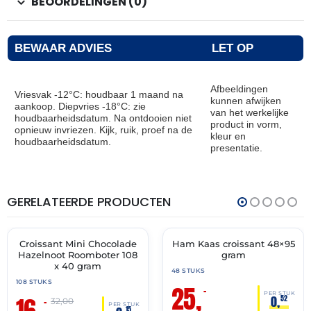
BEOORDELINGEN (0)
BEWAAR ADVIES
LET OP
Afbeeldingen
Vriesvak -12°C: houdbaar 1 maand na
kunnen afwijken
aankoop. Diepvries -18°C: zie
van het werkelijke
houdbaarheidsdatum. Na ontdooien niet
product in vorm,
opnieuw invriezen. Kijk, ruik, proef na de
kleur en
houdbaarheidsdatum.
presentatie.
GERELATEERDE PRODUCTEN
THT:
THT:
31-
30-
05-
06-
2027
2027
Croissant Mini Chocolade
Ham Kaas croissant 48×95
🔥 OP=OP
🔥 OP=OP
Hazelnoot Roomboter 108
gram
x 40 gram
48 STUKS
108 STUKS
25,
–
PER STUK
16,
0,
52
–
32,00
PER STUK
15